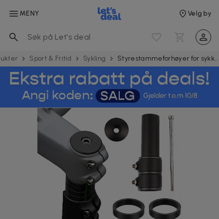
MENY
Velg by
dukter
Sport & Fritid
Sykling
Styrestammeforhøyer for sykkel 28,6 mm