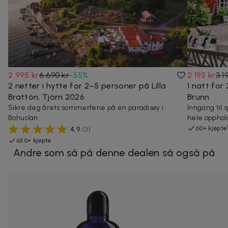
2 995 kr
6 690 kr
-
55
%
2 195 kr
3 1
2 netter i hytte for 2–5 personer på Lilla
1 natt for
Brattön, Tjörn 2026
Brunn
Sikre deg årets sommerferie på en paradisøy i
Inngang til
Bohuslän
hele opphol
60+ kjøpte
4,9
(
3
)
650+ kjøpte
Andre som så på denne dealen så også på