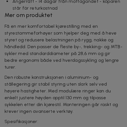
Ångerrätt - 14 dagar från mottagandet - köparen
står för returkostnad
Mer om produktet
Få en mer komfortabel kjørestilling med en
styrestammeforhøyer som hjelper deg med å heve
styret og redusere belastningen på rygg, nakke og
håndledd. Den passer de fleste by-, trekking- og MTB-
sykler med standarddiameter på 28,6 mm og gir
bedre ergonomi både ved hverdagssykling og lengre
turer.
Den robuste konstruksjonen i aluminium- og
stållegering gir stabil styring uten slark selv ved
høyere hastigheter. Med modulære ringer kan du
enkelt justere høyden opptil 130 mm og tilpasse
sykkelen etter din kjørestil. Monteringen går raskt og
krever ingen avanserte verktøy.
Spesifikasjoner: