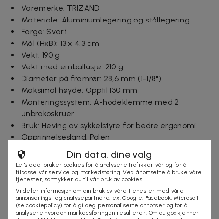
Varemerke: TRIZAND
Materiale: Aluminiumlegering og stållegering
Farge: Svart
Mål (HxB): 13 x 4,3 cm
Vekt: 190 g
Vekt med emballasje: 210 g
Diameter på framrør: 28,6 mm (1-1/8")
Maksimal høyde: Opptil 130 mm
Monteringssystem: A-hodeklemme med 2
unbrakoskruer
Bruk: Heving av sykkelstyre for bedre ergonomi
Opprinnelsesland: Polen
Garanti: Standardgaranti for fabrikasjonsfeil
Din data, dine valg
Let's deal bruker cookies for å analysere trafikken vår og for å
Inkludert i pakken:
tilpasse vår service og markedsføring. Ved å fortsette å bruke våre
tjenester, samtykker du til vår bruk av cookies.
1 stk styrestammeforhøyer 28,6 mm
Vi deler informasjon om din bruk av våre tjenester med våre
annonserings- og analysepartnere, ex. Google, Facebook, Microsoft
4 stk høyderinger
(se cookiepolicy) for å gi deg personaliserte annonser og for å
analysere hvordan markedsføringen resulterer. Om du godkjenner