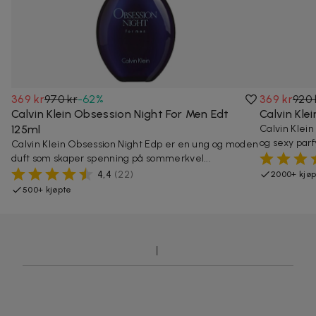
369 kr
970 kr
-
62
%
369 kr
920 
Calvin Klein Obsession Night For Men Edt
Calvin Kle
125ml
Calvin Klei
og sexy parfy
Calvin Klein Obsession Night Edp er en ung og moden
duft som skaper spenning på sommerkvel...
4,4
(
22
)
2000+ kjø
500+ kjøpte