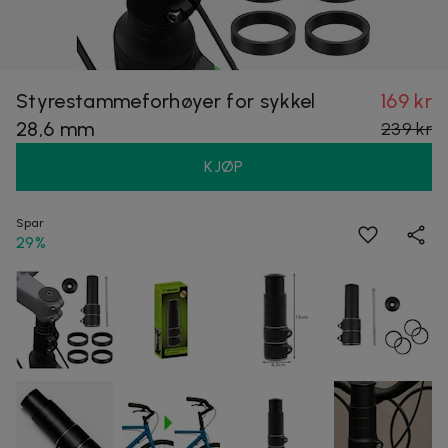
Styrestammeforhøyer for sykkel
169 kr
28,6 mm
239 kr
KJØP
Spar
29%