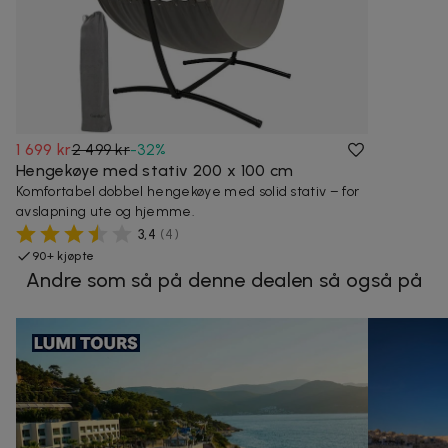
1 699 kr
2 499 kr
-
32
%
Hengekøye med stativ 200 x 100 cm
Komfortabel dobbel hengekøye med solid stativ – for
avslapning ute og hjemme.
3,4
(
4
)
90+ kjøpte
Andre som så på denne dealen så også på