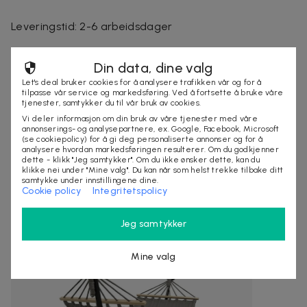
Leveringstid: 2-6 arbeidsdager
Din data, dine valg
Selges av
Let's deal bruker cookies for å analysere trafikken vår og for å
Nordmagasinet.com
tilpasse vår service og markedsføring. Ved å fortsette å bruke våre
tjenester, samtykker du til vår bruk av cookies.
Organisasjonsnummer
:
556905-5238
Vi deler informasjon om din bruk av våre tjenester med våre
annonserings- og analysepartnere, ex. Google, Facebook, Microsoft
(se cookiepolicy) for å gi deg personaliserte annonser og for å
analysere hvordan markedsføringen resulterer. Om du godkjenner
KJØP
dette - klikk "Jeg samtykker". Om du ikke ønsker dette, kan du
klikke nei under "Mine valg". Du kan når som helst trekke tilbake ditt
samtykke under innstillingene dine.
Cookie policy
Integritetspolicy
Andre kjøpte også
Jeg samtykker
Mine valg