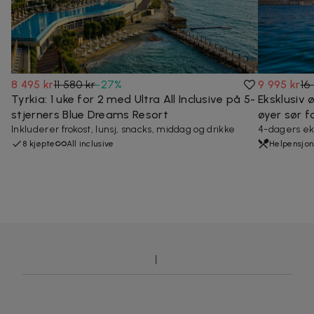
8 495 kr
11 580 kr
-
27
%
9 995 kr
16
Tyrkia: 1 uke for 2 med Ultra All Inclusive på 5-
Eksklusiv
stjerners Blue Dreams Resort
øyer sør f
Inkluderer frokost, lunsj, snacks, middag og drikke
4-dagers ek
8 kjøpte
All inclusive
Helpensjon