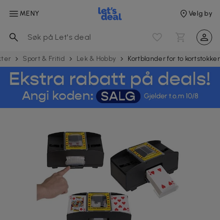
MENY
Velg by
kter
Sport & Fritid
Lek & Hobby
Kortblander for to kortstokke