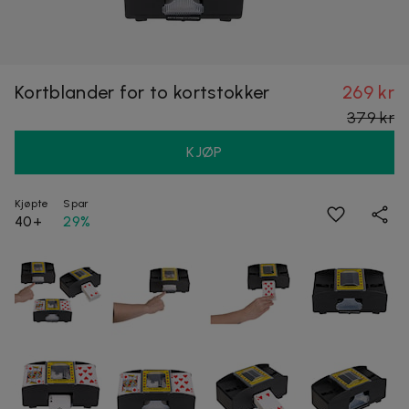
Kortblander for to kortstokker
269 kr
379 kr
KJØP
Kjøpte
Spar
40+
29%