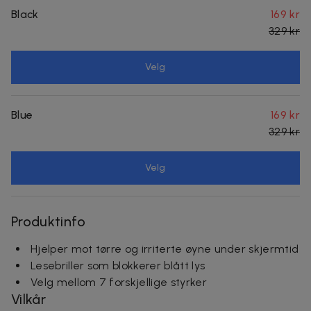
Black
169 kr
329 kr
Velg
Blue
169 kr
329 kr
Velg
Produktinfo
Hjelper mot tørre og irriterte øyne under skjermtid
Lesebriller som blokkerer blått lys
Velg mellom 7 forskjellige styrker
Vilkår