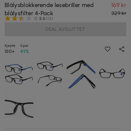
Blålysblokkerende lesebriller med
169 kr
blålysfilter 4-Pack
329 kr
2,6
(
12
)
DEAL AVSLUTTET
Kjøpte
Spar
150+
49%