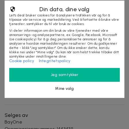
Frakt kommer i tillegg
Din data, dine valg
Leveringstid: 10 -14 arbeidsdager
Let's deal bruker cookies for å analysere trafikken vår og for å
Mer om produktet
tilpasse vår service og markedsføring. Ved å fortsette å bruke våre
tjenester, samtykker du til vår bruk av cookies.
Vi deler informasjon om din bruk av våre tjenester med våre
Blått lysblokkerende lesebriller i styrker +1.00D til
annonserings- og analysepartnere, ex. Google, Facebook, Microsoft
+4.00D. Blokkerer effektivt skadelig blått lys fra
(se cookiepolicy) for å gi deg personaliserte annonser og for å
analysere hvordan markedsføringen resulterer. Om du godkjenner
elektroniske enheter.
dette - klikk "Jeg samtykker". Om du ikke ønsker dette, kan du
klikke nei under "Mine valg". Du kan når som helst trekke tilbake ditt
samtykke under innstillingene dine.
Størrelse:
Cookie policy
Integritetspolicy
Linsebredde 52 mm
Rammehøyde 30 mm
Jeg samtykker
Nesepute 15 mm
Total bredde 132 mm
Mine valg
Skalllengde 135 mm
Selges av
BayOne
Organisasjonsnummer
:
14434311