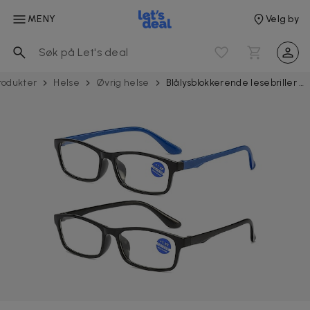
MENY
Velg by
rodukter
Helse
Øvrig helse
Blålysblokkerende lesebriller med blålysfilter 4-Pack