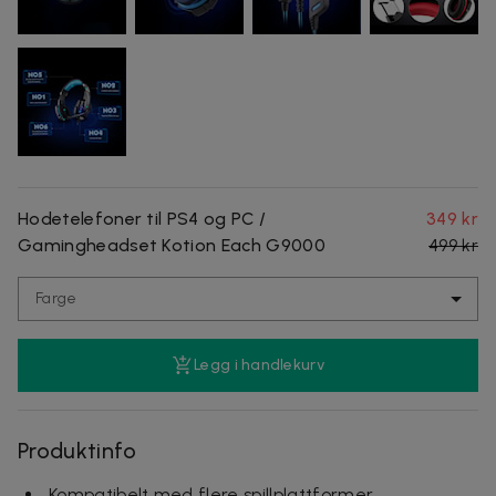
Hodetelefoner til PS4 og PC /
349 kr
Gamingheadset Kotion Each G9000
499 kr
Farge
Legg i handlekurv
Produktinfo
Kompatibelt med flere spillplattformer