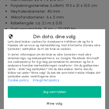
Forpakningsstørrelse (LxBxH): 19,5 x 21 x 10,5 cm
Høyttalerdiameter: 40 mm
Mikrofondiameter: 6 x 5 mm
Kabellengde: ca. 2,1 m ± 0,15
Frekvensområde: 15 Hz – 20 000 Hz
Følsomhet: 105 ± 3 dB
Din data, dine valg
Impedans: 32Ω
Let's deal bruker cookies for å analysere trafikken vår og for å
tilpasse vår service og markedsføring. Ved å fortsette å bruke våre
Mikrofonfølsomhet: -38 ± 3 dB
tjenester, samtykker du til vår bruk av cookies.
Retning mikrofon: Rundstrålende
Vi deler informasjon om din bruk av våre tjenester med våre
Tilkoblinger: 3,5 mm 4-polet (lyd + mikrofon), USB
annonserings- og analysepartnere, ex. Google, Facebook, Microsoft
(se cookiepolicy) for å gi deg personaliserte annonser og for å
(for LED-belysning)
analysere hvordan markedsføringen resulterer. Om du godkjenner
dette - klikk "Jeg samtykker". Om du ikke ønsker dette, kan du
LED-driftsspenning: ≤100 mA
klikke nei under "Mine valg". Du kan når som helst trekke tilbake ditt
Kompatibilitet: PC, PS4, Xbox One (med adapter),
samtykke under innstillingene dine.
Cookie policy
Integritetspolicy
Nintendo Switch, laptop, mobil
Vekt med emballasje: 0,5 kg
Jeg samtykker
Bruk: Gamingheadset med mikrofon og LED-
belysning
Mine valg
CE-merking: Ja