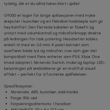
tydelig, slik at du alltid høres klart i spillet.
G9000 er laget for lange spillsesjoner med myke
øreputer i kunstlær og en fleksibel hodebøyle som gir
høy komfort. Den flettede kabelen er flokefri og
utstyrt med volumkontroll og mikrofonknapp direkte
på ledningen for rask justering. Headsettet kobles
enkelt til med en 3,5 mm 4-polet kontakt som
overfører både lyd og mikrofon, noe som gjør det
kompatibelt med flere enheter som PS4, Xbox One
(med adapter), Nintendo Switch, mobil og laptop. LED-
belysningen på øreklokkene gir en kraftfull visuell
effekt – perfekt for å forsterke spillfølelsen.
Spesifikasjoner:
Materiale: ABS, kunstlær, elektronikk
Farge: Blå, rød
Forpakningsalternativ: 1 headset
Mål (HxBxD): 20 x 9 x 21,5 cm