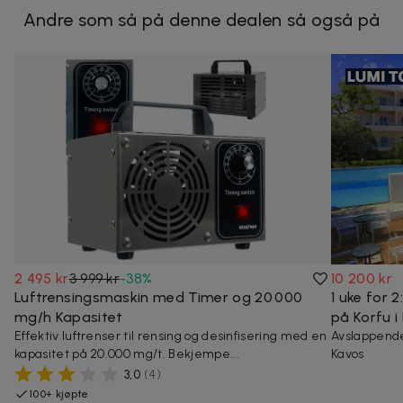
Andre som så på denne dealen så også på
2 495 kr
3 999 kr
-
38
%
10 200 kr
Luftrensingsmaskin med Timer og 20 000
1 uke for 2
mg/h Kapasitet
på Korfu i 
Effektiv luftrenser til rensing og desinfisering med en
Avslappende 
kapasitet på 20.000 mg/t. Bekjempe...
Kavos
3,0
(
4
)
100+ kjøpte