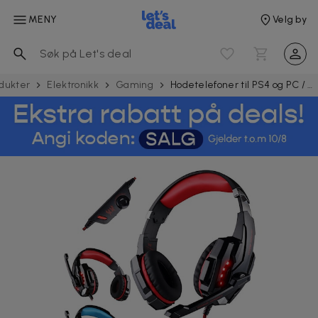
MENY
Velg by
dukter
Elektronikk
Gaming
Hodetelefoner til PS4 og PC / Gamingheadset Kotion Each G9000