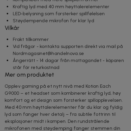
Kraftig lyd med 40 mm høyttalerelementer
LED-belysning som forsterker spillfølelsen
Støydempende mikrofon for klar lyd
Vilkår
Frakt tillkommer
Vid frågor - kontakta supporten direkt via mail på
Nordmagasinet@handelnova.se
Ångerrätt - 14 dagar från mottagandet - köparen
står för returkostnad
Mer om produktet
Opplev gaming på et nytt nivå med Kotion Each
G9000 – et headset som kombinerer kraftig lyd, høy
komfort og et design som forsterker spillopplevelsen.
Med 40 mm høyttalerelementer får du klar og fyldig
lyd som fanger hver detalj – fra subtile fottrinn til
eksplosjoner midt i kampen. Den rundstrålende
mikrofonen med støydemping fanger stemmen din