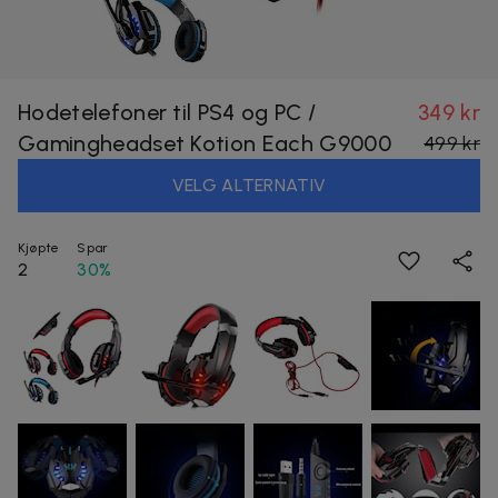
Hodetelefoner til PS4 og PC /
349 kr
Gamingheadset Kotion Each G9000
499 kr
VELG ALTERNATIV
Kjøpte
Spar
2
30%