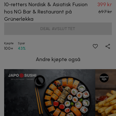
10-retters Nordisk & Asiatisk Fusion
399 kr
hos NG Bar & Restaurant på
697 kr
Grünerløkka
DEAL AVSLUTTET
Kjøpte
Spar
100+
43%
Andre kjøpte også