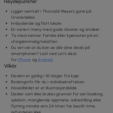
Høydepunkter
Ligger sentralt i Thorvald Meyers gate på
Grünerløkka
Innbydende og flott lokale
En variert meny med gode råvarer og smaker
Ta med venner, familie eller kjæresten på en
uforglemmelig helaften
Du vet vel at du kan se alle dine deals på
smartphonen? Last ned Let's deal
for
iPhone
og
Android
Vilkår
Dealen er gyldig i 30 dager fra kjøp
Bookinginfo får du i ordrebekreftelsen
Hovedbildet er et illustrasjonsbilde
Dealer som ikke brukes grunnet for sen booking,
sykdom, manglende oppmøte, avbestilling eller
flytting mindre enn 24 timer før bestilt time,
refunderes ikke