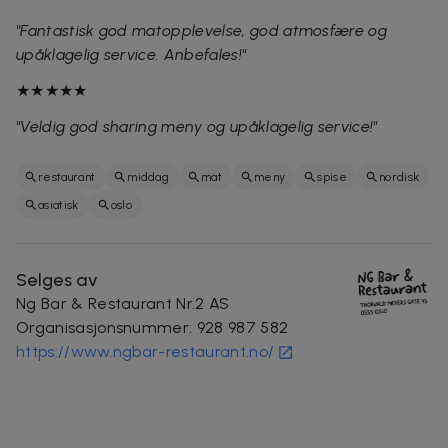
"Fantastisk god matopplevelse, god atmosfære og
upåklagelig service. Anbefales!"
★★★★★
"Veldig god sharing meny og upåklagelig service!"
restaurant
middag
mat
meny
spise
nordisk
asiatisk
oslo
Selges av
Ng Bar & Restaurant Nr.2 AS
Organisasjonsnummer
:
928 987 582
https://www.ngbar-restaurant.no/