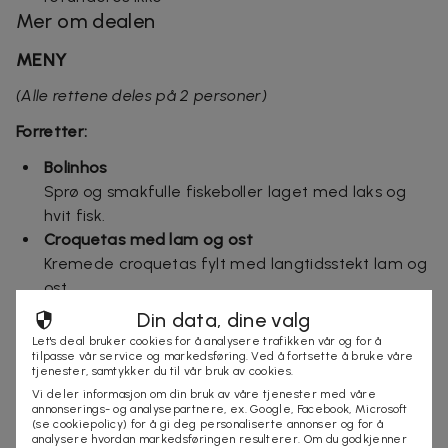
Mer om dealen
MENY
(Alle rettene deles på 2 personer)
Forretter:
Bolinhos
Sprø og smakfulle fiskeboller laget med laks og
hvit fisk.
Croquetas med lam og ost
Kremede croquetas fylt med langtidsstekt lam og
ost.
Scampi Flambé
Din data, dine valg
Urtemarinerte scampi sautert med hvitløk og chili.
Let's deal bruker cookies for å analysere trafikken vår og for å
tilpasse vår service og markedsføring. Ved å fortsette å bruke våre
Focaccia med aioli
tjenester, samtykker du til vår bruk av cookies.
Nybakt focaccia servert med hjemmelaget aioli.
Vi deler informasjon om din bruk av våre tjenester med våre
annonserings- og analysepartnere, ex. Google, Facebook, Microsoft
Hovedretter:
(se cookiepolicy) for å gi deg personaliserte annonser og for å
analysere hvordan markedsføringen resulterer. Om du godkjenner