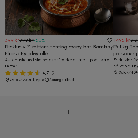
399 kr
799 kr
-
50
%
1 495 kr
2 2
Eksklusiv 7-retters tasting meny hos Bombay
Få 1 kg T
Blues i Bygdøy allé
personer 
Autentiske indiske smaker fra deres mest populære
Er du klar f
retter
Nå kan du n
Oslo
40+
4,7
(
5
)
Oslo
250+ kjøpte
Åpningstilbud