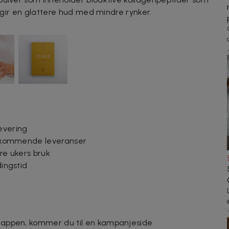
g gir en glattere hud med mindre rynker.
evering
le kommende leveranser
ire ukers bruk
dingstid
sknappen, kommer du til en kampanjeside