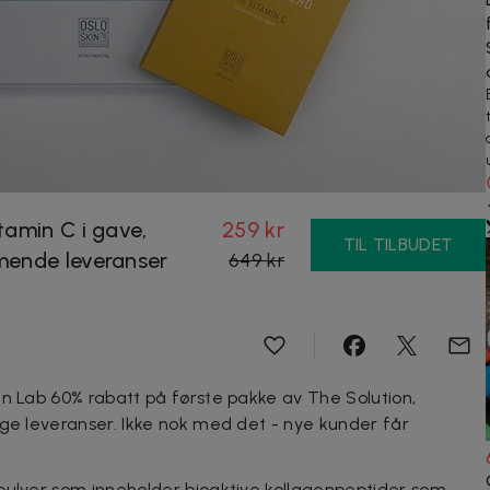
tamin C i gave,
259 kr
TIL TILBUDET
mende leveranser
649 kr
in Lab 60% rabatt på første pakke av The Solution,
ige leveranser. Ikke nok med det - nye kunder får
pulver som inneholder bioaktive kollagenpeptider som