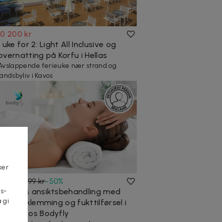
10 200 kr
1 uke for 2: Light All Inclusive og
overnatting på Korfu i Hellas
Avslappende ferieuke nær strand og
landsbyliv i Kavos
ker
599 kr
1 199 kr
-
50
%
Dyprens ansiktsbehandling med
s-
 gi
rens, utklemming og fukttilførsel i
n
huden hos Bodyfly