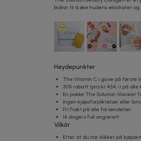
bidrar til å øke hudens elastisitet o
Høydepunkter
The Vitamin C i gave på første l
30% rabatt (pris kr 454,-) på al
En pakke The Solution tilsvarer f
Ingen kjøpsforpliktelser eller bin
Fri frakt på alle forsendelser
14 dagers full angrerett
Vilkår
Etter at du har klikket på kjøp