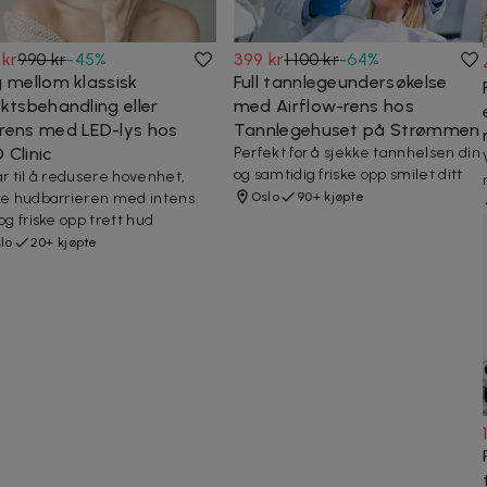
 kr
990 kr
-
45
%
399 kr
1 100 kr
-
64
%
g mellom klassisk
Full tannlegeundersøkelse
iktsbehandling eller
med Airflow-rens hos
rens med LED-lys hos
Tannlegehuset på Strømmen
 Clinic
Perfekt for å sjekke tannhelsen din
og samtidig friske opp smilet ditt
ar til å redusere hovenhet,
ke hudbarrieren med intens
Oslo
90+ kjøpte
 og friske opp trett hud
lo
20+ kjøpte