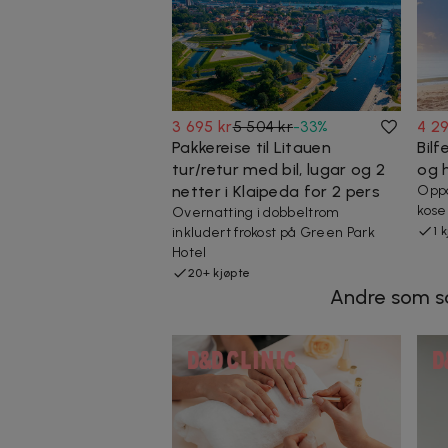
3 695 kr
5 504 kr
-
33
%
4 29
Pakkereise til Litauen
Bilf
tur/retur med bil, lugar og 2
og h
netter i Klaipeda for 2 pers
Oppd
kose
Overnatting i dobbeltrom
inkludert frokost på Green Park
1 
Hotel
20+ kjøpte
Andre som s