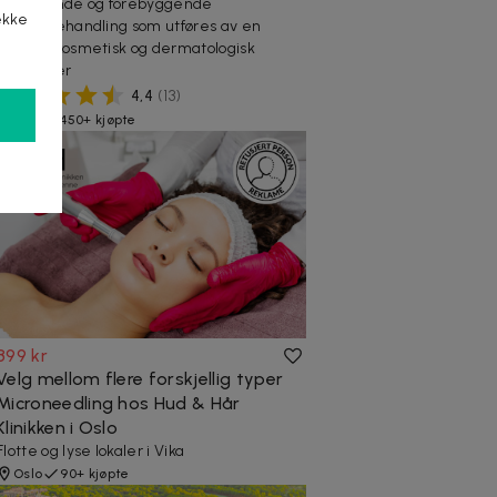
En pleiende og forebyggende
ekke
ansiktsbehandling som utføres av en
erfaren kosmetisk og dermatologisk
sykepleier
4,4
(
13
)
Oslo
450+ kjøpte
899 kr
Velg mellom flere forskjellig typer
Microneedling hos Hud & Hår
Klinikken i Oslo
Flotte og lyse lokaler i Vika
Oslo
90+ kjøpte