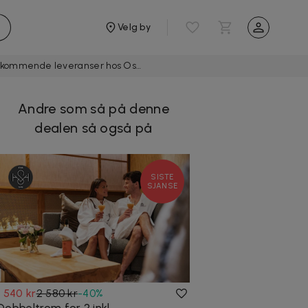
Velg by
60% på The Solution + The Vitamin C i gave, samt 30% rabatt på alle kommende leveranser hos Oslo Skin Lab
Andre som så på denne
dealen så også på
SISTE
SJANSE
1 540 kr
2 580 kr
-
40
%
Dobbeltrom for 2 inkl.