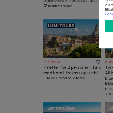
Dutch Grand Prix 2026 i Zandvoort
Natu
ønsk
bryn
Inkludert frokost
tilb
Os
Cook
19 000 kr
8 49
7 netter for 2 personer i Italia
Tyrk
med hotell, frokost og leiebil
All 
Bilferie i Roma og Viterbo
Blu
Inklu
midd
8 