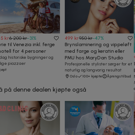
5 kr
6 200 kr
-
31
%
499 kr
950 kr
-
47
%
erie til Venezia inkl. ferge
Brynslaminering og vippeløft
otell for 4 personer
med farge og keratin eller
ag historiske bygninger og
PMU hos MaryDan Studio
lige piazzaer
Profesjonelle stylister sørger for et
kjøpt
naturlig og langvarig resultat
Oslo
100+ kjøpte
Åpningstilbud
å på denne dealen kjøpte også