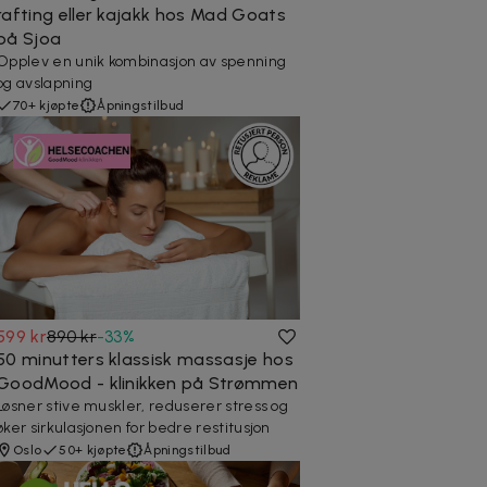
rafting eller kajakk hos Mad Goats
på Sjoa
Opplev en unik kombinasjon av spenning
og avslapning
70+ kjøpte
Åpningstilbud
599 kr
890 kr
-
33
%
50 minutters klassisk massasje hos
GoodMood - klinikken på Strømmen
Løsner stive muskler, reduserer stress og
øker sirkulasjonen for bedre restitusjon
Oslo
50+ kjøpte
Åpningstilbud