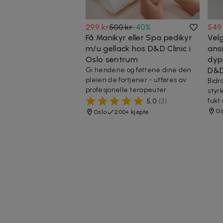
299 kr
500 kr
-
40
%
549
Få Manikyr eller Spa pedikyr
Vel
m/u gellack hos D&D Clinic i
ans
Oslo sentrum
dyp
Gi hendene og føttene dine den
D&D
pleien de fortjener - utføres av
Bidr
profesjonelle terapeuter
styr
fukt
5,0
(
3
)
Os
Oslo
200+ kjøpte