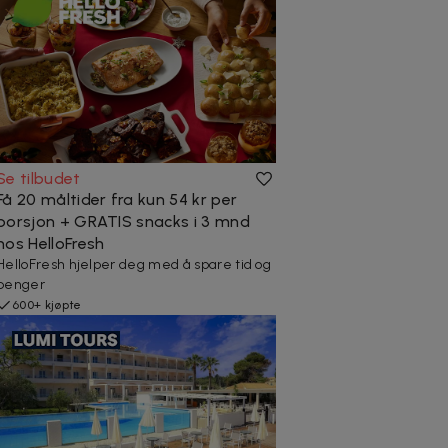
Se tilbudet
Få 20 måltider fra kun 54 kr per
porsjon + GRATIS snacks i 3 mnd
hos HelloFresh
HelloFresh hjelper deg med å spare tid og
penger
600+ kjøpte