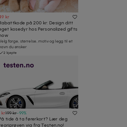
49 kr
Rabattkode på 200 kr: Design ditt
eget kosedyr hos Personalized gifts
now
Velg farge, størrelse, motiv og legg til et
navn du ønsker
2 kjøpte
1 kr
199 kr
-
99
%
På tide å ta førerkort? Lær deg
teoriprøven via fra Testen.no!