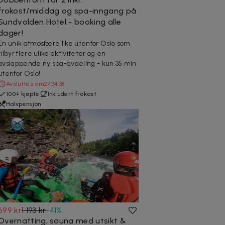
frokost/middag og spa-inngang på
Sundvolden Hotel - booking alle
dager!
En unik atmosfære like utenfor Oslo som
tilbyr flere ulike aktiviteter og en
avslappende ny spa-avdeling - kun 35 min
utenfor Oslo!
Avsluttes om
27:34:37
100+ kjøpte
Inkludert frokost
Halvpensjon
699 kr
1 193 kr
-
41
%
Overnatting, sauna med utsikt &