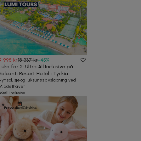
9 995 kr
18 337 kr
-
45
%
1 uke for 2: Ultra All Inclusive på
Belconti Resort Hotel i Tyrkia
Nyt sol, sjø og luksuriøs avslapning ved
Middelhavet
All inclusive