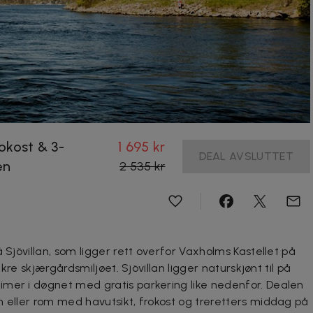
frokost & 3-
1 695 kr
DEAL AVSLUTTET
en
2 535 kr
 Sjövillan, som ligger rett overfor Vaxholms Kastellet på
akre skjærgårdsmiljøet. Sjövillan ligger naturskjønt til på
imer i døgnet med gratis parkering like nedenfor. Dealen
m eller rom med havutsikt, frokost og treretters middag på