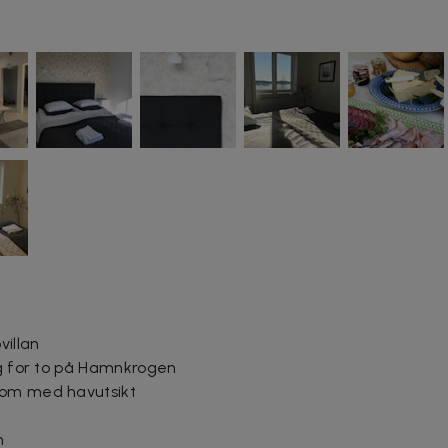
villan
ag for to på Hamnkrogen
rom med havutsikt
an