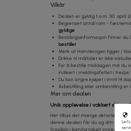
Vilkår
Dealen er gyldig t.o.m. 30. april 
Begrenset antall rom - førstema
gyldige
Bestillingsinformasjon finner du
bestiller
Merk at Hamnkrogen ligger i V
Drikke til måltidet er ikke inklude
For å bestille middagen må du oppg
indikert i meldingsfeltet i tredje
Du kan angre kjøpet i inntil 14 d
Avbestilling eller ombestilling er
Mer om dealen
Unik opplevelse i vakkert skjærg
Her tilbys det mange aktiviteter for
Let's
denne dealen får du og ditt følge e
serv
Sjövillan i komfortabelt innredede 