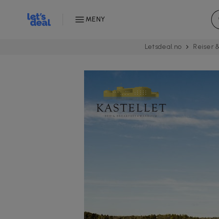
MENY
Letsdeal.no
Reiser &