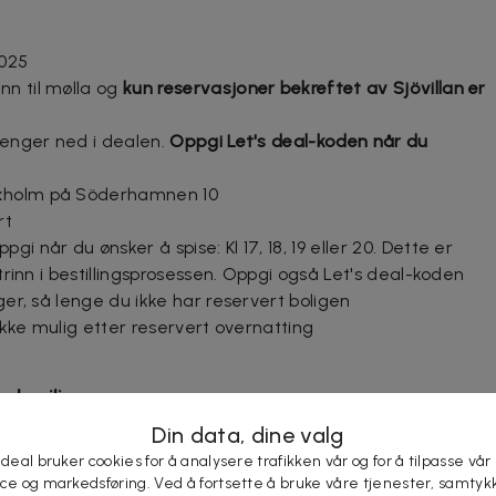
2025
nn til mølla og
kun reservasjoner bekreftet av Sjövillan er
 lenger ned i dealen.
Oppgi Let's deal-koden når du
axholm på Söderhamnen 10
rt
i når du ønsker å spise: Kl 17, 18, 19 eller 20. Dette er
 trinn i bestillingsprosessen. Oppgi også Let's deal-koden
ager, så lenge du ikke har reservert boligen
 ikke mulig etter reservert overnatting
årdsmiljø
Din data, dine valg
 de som ønsker å gjøre dagen til noe helt spesielt, med
 deal bruker cookies for å analysere trafikken vår og for å tilpasse vår
n skjærgårdsopplevelse du sent vil glemme. Dere bor på
ice og markedsføring. Ved å fortsette å bruke våre tjenester, samtyk
standardrom med god plass. Eller dere kan benytte