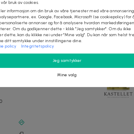
l vår bruk av cookies.
d et rom med fantastisk havutsikt mot Vaxholmsfjärden.
eler informasjon om din bruk av våre tjenester med våre annonsering
er
alysepartnere, ex. Google, Facebook, Microsoft (se cookiepolicy) for å
personaliserte annonser og for å analysere hvordan markedsføringe
drikke i et avslappet skjærgårdsmiljø. Hamnkrogen elsker
lterer. Om du godkjenner dette - klikk "Jeg samtykker". Om du ikke
er dette, kan du klikke nei under "Mine valg". Du kan når som helst tr
a Ostmakeriet på Rindö, Waxholmsbryggeri, Hop Notch
ake ditt samtykke under innstillingene dine.
rbeider også med Destination Vaxholm, lokalforeninger,
ie policy
Integritetspolicy
Jeg samtykker
overnatting
Mine valg
0