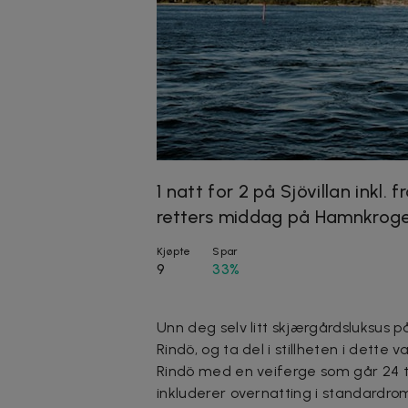
1 natt for 2 på Sjövillan inkl. 
retters middag på Hamnkrog
Kjøpte
Spar
9
33%
Unn deg selv litt skjærgårdsluksus på
Rindö, og ta del i stillheten i dette v
Rindö med en veiferge som går 24 t
inkluderer overnatting i standardro