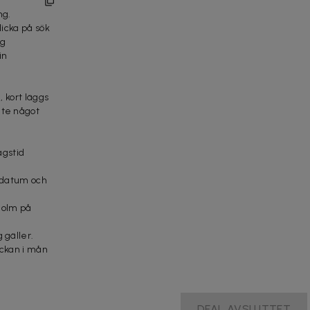
ng.
licka på sök
eg
in
, kort läggs
nte något
gstid
t datum och
holm på
 gäller.
eckan i mån
DEAL AVSLUTTET