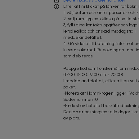
Dealen bokas via denna länken
Efter att ni klickat på länken för bokni
1, välj datum och antal personer och k
2, välj rumstyp och klicka på nästa st
3, fyll i dina kontaktuppgifter och lägg 
letsdealkod och önskad middagstid i
meddelandefältet.
4, Gå vidare till betalningsinformation
in som säkerhet för bokningen men i
som debiteras.
-Uppge kod samt önskemål om midda
(17:00, 18:00, 19:00 eller 20:00)
i meddelandefältet, efter att du val
paket.
-Notera att Hamnkrogen ligger i Vax
Söderhamnen 10
-Endast av hotellet bekräftad bokning
Dealen är bokningsbar alla dagar i v
av plats.