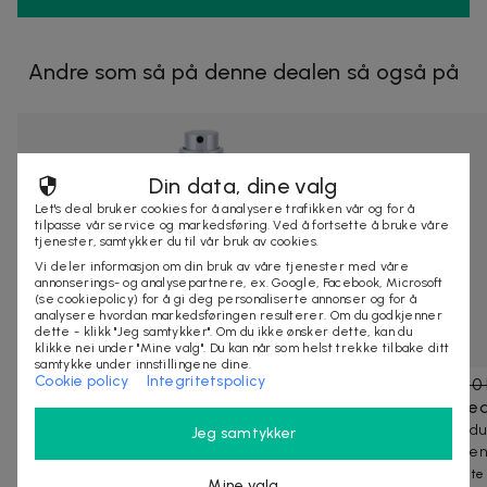
Andre som så på denne dealen så også på
Din data, dine valg
Let's deal bruker cookies for å analysere trafikken vår og for å
tilpasse vår service og markedsføring. Ved å fortsette å bruke våre
tjenester, samtykker du til vår bruk av cookies.
Vi deler informasjon om din bruk av våre tjenester med våre
annonserings- og analysepartnere, ex. Google, Facebook, Microsoft
(se cookiepolicy) for å gi deg personaliserte annonser og for å
analysere hvordan markedsføringen resulterer. Om du godkjenner
dette - klikk "Jeg samtykker". Om du ikke ønsker dette, kan du
klikke nei under "Mine valg". Du kan når som helst trekke tilbake ditt
samtykke under innstillingene dine.
Cookie policy
Integritetspolicy
329 kr
635 kr
-
48
%
339 kr
620 
Dunhill London Custom Edt 100ml
Guess Sed
Custom Edt av Dunhill London er skapt for å
Guess Seduc
Jeg samtykker
gjenspeile den maskuline elegansen, sofistikas...
duft for menn
10+ kjøpte
40+ kjøpte
Mine valg