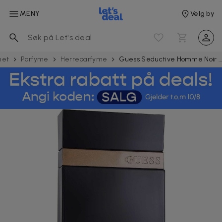
MENY
Velg by
het
Parfyme
Herreparfyme
Guess Seductive Homme Noir Edt 100m