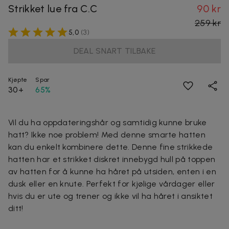
Strikket lue fra C.C
90 kr
259 kr
5,0
(
3
)
DEAL SNART TILBAKE
Kjøpte
Spar
30+
65%
Vil du ha oppdateringshår og samtidig kunne bruke
hatt? Ikke noe problem! Med denne smarte hatten
kan du enkelt kombinere dette. Denne fine strikkede
hatten har et strikket diskret innebygd hull på toppen
av hatten for å kunne ha håret på utsiden, enten i en
dusk eller en knute. Perfekt for kjølige vårdager eller
hvis du er ute og trener og ikke vil ha håret i ansiktet
ditt!