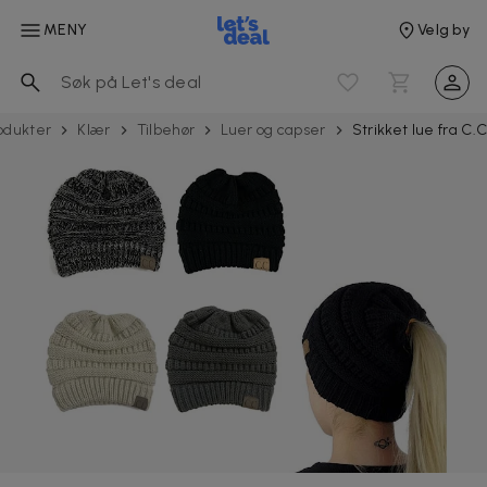
MENY
Velg by
odukter
Klær
Tilbehør
Luer og capser
Strikket lue fra C.