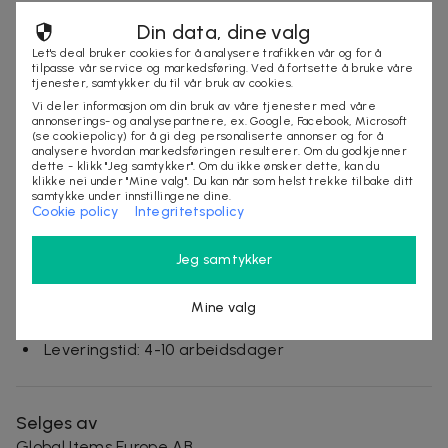
Din data, dine valg
DEAL SNART TILBAKE
Let's deal bruker cookies for å analysere trafikken vår og for å
tilpasse vår service og markedsføring. Ved å fortsette å bruke våre
tjenester, samtykker du til vår bruk av cookies.
Vi deler informasjon om din bruk av våre tjenester med våre
annonserings- og analysepartnere, ex. Google, Facebook, Microsoft
Produktinfo
(se cookiepolicy) for å gi deg personaliserte annonser og for å
analysere hvordan markedsføringen resulterer. Om du godkjenner
Smart strikket lue som har et innebygd hull øverst
dette - klikk "Jeg samtykker". Om du ikke ønsker dette, kan du
klikke nei under "Mine valg". Du kan når som helst trekke tilbake ditt
- legg håret opp gjennom hatten!
samtykke under innstillingene dine.
Cookie policy
Integritetspolicy
Fin strikket lue, fantastisk passform som passer til
alle hodeformer.
Jeg samtykker
Varmer på kalde vårdager når du er ute i naturen!
Farger: Svart, svart og hvit, grå, khaki, hvit
Vilkår
Mine valg
Leveringstid: 4-10 arbeidsdager
Selges av
Global Items Europe AB