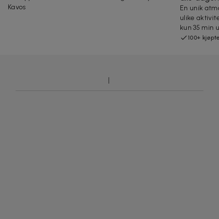
Kavos
En unik atmo
ulike aktivi
kun 35 min u
100+ kjøpt