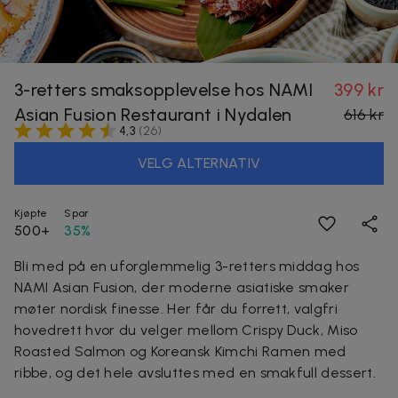
3-retters smaksopplevelse hos NAMI
399 kr
Asian Fusion Restaurant i Nydalen
616 kr
4,3
(
26
)
VELG ALTERNATIV
Kjøpte
Spar
500+
35%
Bli med på en uforglemmelig 3-retters middag hos
NAMI Asian Fusion, der moderne asiatiske smaker
møter nordisk finesse. Her får du forrett, valgfri
hovedrett hvor du velger mellom Crispy Duck, Miso
Roasted Salmon og Koreansk Kimchi Ramen med
ribbe, og det hele avsluttes med en smakfull dessert.