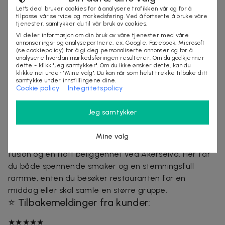
Toppet med miso-sandfjordsmør
Let's deal bruker cookies for å analysere trafikken vår og for å
tilpasse vår service og markedsføring. Ved å fortsette å bruke våre
(F,SK,SO,M,SES,HV)
tjenester, samtykker du til vår bruk av cookies.
Koreansk Kimchi Ramen med ribbe
Vi deler informasjon om din bruk av våre tjenester med våre
Ramen-nudler med posjert egg, soyabønner,
annonserings- og analysepartnere, ex. Google, Facebook, Microsoft
(se cookiepolicy) for å gi deg personaliserte annonser og for å
vårløk shiitake og spinat
(HV,E,SEN)
analysere hvordan markedsføringen resulterer. Om du godkjenner
dette - klikk "Jeg samtykker". Om du ikke ønsker dette, kan du
Dessert:
klikke nei under "Mine valg". Du kan når som helst trekke tilbake ditt
samtykke under innstillingene dine.
Cookie policy
Integritetspolicy
Nami’s Brownie
Med peanøttkrem og vaniljeis
(PE,M,E,HV)
Jeg samtykker
NAMI
Mine valg
NAMI er en ny restaurant i Nydalen som byr på asian
fusion og en flott beliggenhet ved Akerselva. Her får
du både spennende smaker og en stemningsfull
ramme, enten du besøker restauranten for en
middag eller skal samle en større gruppe.
⭐ Tilbakemeldinger fra kunder:
★★★★★