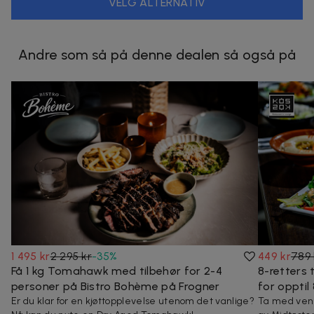
VELG ALTERNATIV
Andre som så på denne dealen så også på
1 495 kr
2 295 kr
-
35
%
449 kr
789 
Få 1 kg Tomahawk med tilbehør for 2-4
8-retters 
personer på Bistro Bohème på Frogner
for opptil
Er du klar for en kjøttopplevelse utenom det vanlige?
Ta med venn