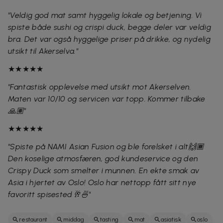
"Veldig god mat samt hyggelig lokale og betjening. Vi
spiste både sushi og crispi duck, begge deler var veldig
bra. Det var også hyggelige priser på drikke, og nydelig
utsikt til Akerselva."
★★★★★
"Fantastisk opplevelse med utsikt mot Akerselven.
Maten var 10/10 og servicen var topp. Kommer tilbake
🙏🏽"
★★★★★
"Spiste på NAMI Asian Fusion og ble forelsket i alt🙌🏾
Den koselige atmosfæren, god kundeservice og den
Crispy Duck som smelter i munnen. En ekte smak av
Asia i hjertet av Oslo! Oslo har nettopp fått sitt nye
favoritt spisested🥂🍜"
restaurant
middag
tasting
mat
asiatisk
oslo