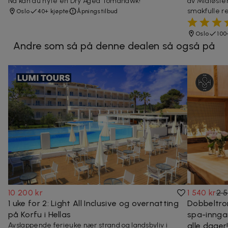
Nå kan du nyte en Dry Aged Tomahawk!
av Midtøsten
smakfulle re
Oslo
40+ kjøpte
Åpningstilbud
Oslo
100
Andre som så på denne dealen så også på
10 200 kr
1 540 kr
2 5
1 uke for 2: Light All Inclusive og overnatting
Dobbeltrom
på Korfu i Hellas
spa-innga
Avslappende ferieuke nær strand og landsbyliv i
alle dager