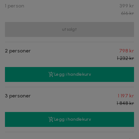
1 person
399 kr
616 kr
utsolgt
2 personer
798 kr
1 232 kr
Legg i handlekurv
3 personer
1 197 kr
1 848 kr
Legg i handlekurv