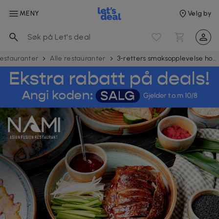
MENY
Velg by
estauranter
Alle restauranter
3-retters smaksopplevelse hos NAMI Asian Fusion Restaurant i Nydalen