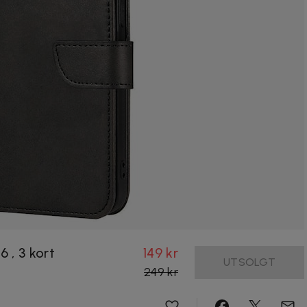
, 3 kort
149 kr
UTSOLGT
249 kr