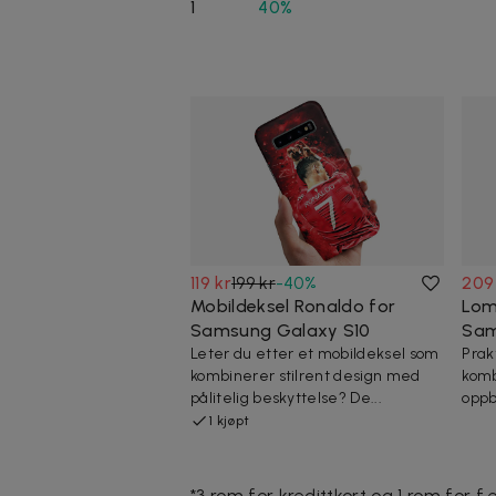
1
40%
119 kr
199 kr
-
40
%
209
Mobildeksel Ronaldo for
Lom
Samsung Galaxy S10
Sam
Leter du etter et mobildeksel som
Prak
kombinerer stilrent design med
komb
pålitelig beskyttelse? De...
oppb
1 kjøpt
*3 rom for kredittkort og 1 rom for f.