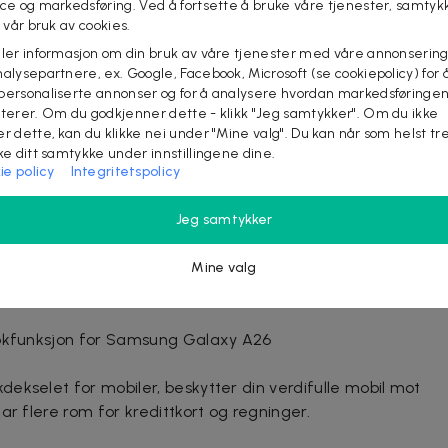
ice og markedsføring. Ved å fortsette å bruke våre tjenester, samtyk
okdekselet for mobiler, beskytter din verdifulle mobil
l vår bruk av cookies.
bak og har flere rom for kredittkort og regninger.
eler informasjon om din bruk av våre tjenester med våre annonsering
ll for kamera, blits og høyttaler sørger for at telefonen
alysepartnere, ex. Google, Facebook, Microsoft (se cookiepolicy) for å
i veien under bruk.
personaliserte annonser og for å analysere hvordan markedsføringe
lterer. Om du godkjenner dette - klikk "Jeg samtykker". Om du ikke
3 kort
er dette, kan du klikke nei under "Mine valg". Du kan når som helst tr
ake ditt samtykke under innstillingene dine.
ie policy
Integritetspolicy
tkoder på denne dealen
Jeg samtykker
Mine valg
 Sverige.
ebokfunksjon for Samsung Galaxy A26
ekselet for mobiler, beskytter din verdifulle mobil mot
ar flere rom for kredittkort og regninger.