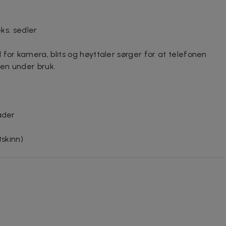
eks. sedler
for kamera, blits og høyttaler sørger for at telefonen
ien under bruk.
ader
tskinn)