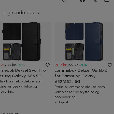
Lignende deals
 kr
299 kr
-
30
%
209 kr
299 kr
-
30
%
mebok Deksel Svart for
Lommebok Deksel Mørkblå
sung Galaxy A56 5G
for Samsung Galaxy
tisk lommebokdeksel som
A52/A52s 5G
inerer beskyttelse og
Praktisk lommebokdeksel som
evaring.
kombinerer beskyttelse og
oppbevaring.
1 kjøpt
eks. sedler