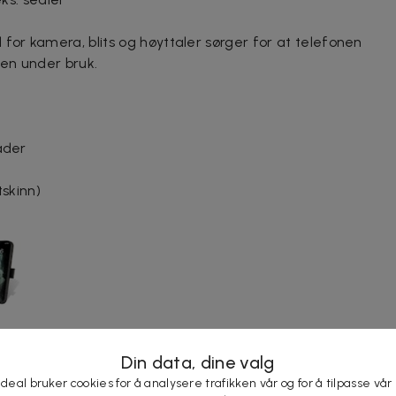
for kamera, blits og høyttaler sørger for at telefonen
ien under bruk.
ader
tskinn)
Din data, dine valg
 deal bruker cookies for å analysere trafikken vår og for å tilpasse vår
 f.eks. sedler