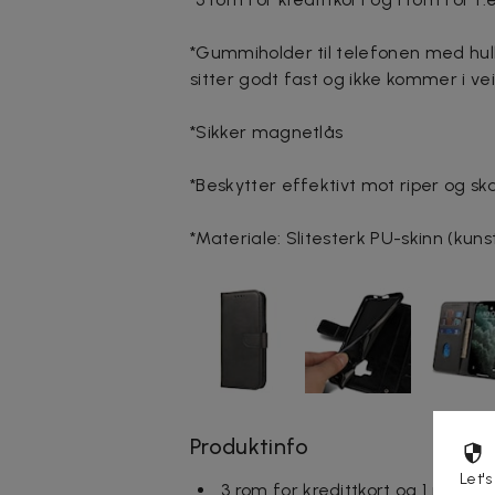
*Gummiholder til telefonen med hull 
sitter godt fast og ikke kommer i ve
*Sikker magnetlås
*Beskytter effektivt mot riper og sk
*Materiale: Slitesterk PU-skinn (kuns
Produktinfo
Let's
3 rom for kredittkort og 1 rom for