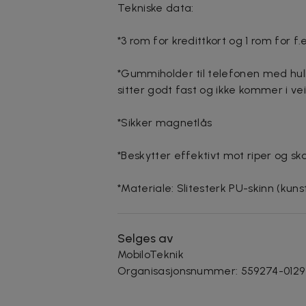
Tekniske data:
*3 rom for kredittkort og 1 rom for f.
*Gummiholder til telefonen med hull 
sitter godt fast og ikke kommer i ve
*Sikker magnetlås
*Beskytter effektivt mot riper og sk
*Materiale: Slitesterk PU-skinn (kuns
Selges av
MobiloTeknik
Organisasjonsnummer
:
559274-0129