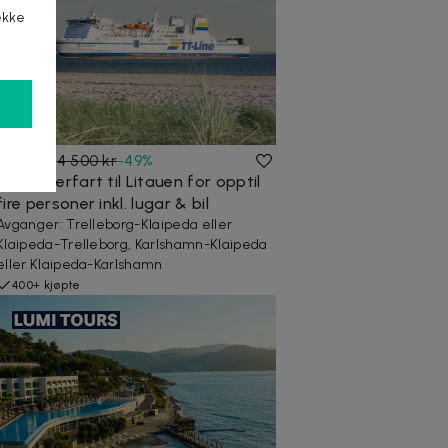
ekke
2 295 kr
4 500 kr
-
49
%
Fergeoverfart til Litauen for opptil
fire personer inkl. lugar & bil
Avganger: Trelleborg-Klaipeda eller
Klaipeda-Trelleborg, Karlshamn-Klaipeda
eller Klaipeda-Karlshamn
400+ kjøpte