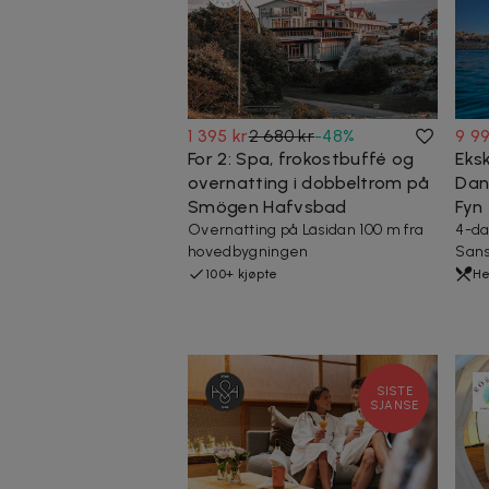
1 395 kr
2 680 kr
-
48
%
9 99
For 2: Spa, frokostbuffé og
Eks
overnatting i dobbeltrom på
Dan
Smögen Hafvsbad
Fyn
Overnatting på Läsidan 100 m fra
4-da
hovedbygningen
Sans
100+ kjøpte
He
SISTE
SJANSE