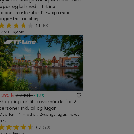
lugar og bil med TT-Line
Ta den smarte ruten til Europa med
fergen fra Trelleborg
4,1
(
10
)
650+ kjøpte
1 295 kr
2 240 kr
-
42
%
Shoppingtur til Travemünde for 2
personer inkl. bil og lugar
Overfart t/r med bil, 2-sengs lugar, frokost
inkl.
4,7
(
23
)
450+ kjøpte