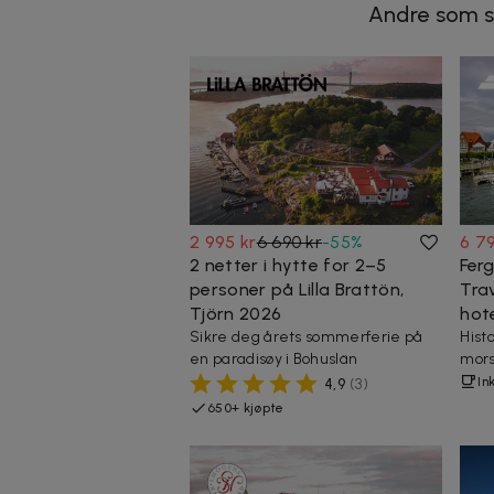
Andre som s
2 995 kr
6 690 kr
-
55
%
6 7
2 netter i hytte for 2–5
Fer
personer på Lilla Brattön,
Tra
Tjörn 2026
hote
Sikre deg årets sommerferie på
Hist
en paradisøy i Bohuslän
mors
In
4,9
(
3
)
650+ kjøpte