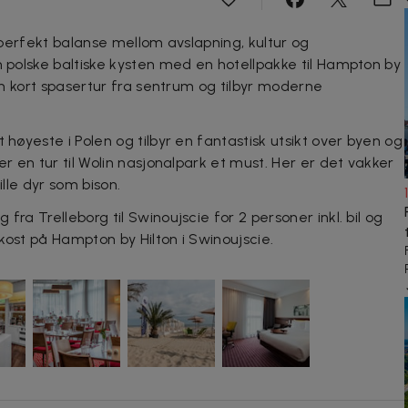
n perfekt balanse mellom avslapning, kultur og
n polske baltiske kysten med en hotellpakke til Hampton by
 en kort spasertur fra sentrum og tilbyr moderne
 høyeste i Polen og tilbyr en fantastisk utsikt over byen og
er en tur til Wolin nasjonalpark et must. Her er det vakker
ille dyr som bison.
fra Trelleborg til Swinoujscie for 2 personer inkl. bil og
rokost på Hampton by Hilton i Swinoujscie.