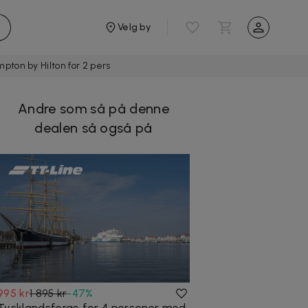
Velg by
ampton by Hilton for 2 pers
Andre som så på denne
dealen så også på
995 kr
1 895 kr
-
47
%
Tysklandsferge for 4 personer med