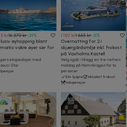
5 kr
16 370 kr
-
39
%
1 150 kr
1 655 kr
-
31
%
klusiv øyhopping blant
Overnatting for 2 i
marks vakre øyer sør for
skjærgårdsmiljø inkl. frokost
på Vaxholms Kastell
gers ekspedisjon med
Velg også i tillegg en tre-retters
souci Star
middag på Hamnkrogen for to
personer
lpensjon
50+ kjøpte
Inkludert frokost
Halvpensjon