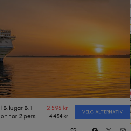
il & lugar & 1
2 595 kr
VELG ALTERNATIV
on for 2 pers
4 454 kr