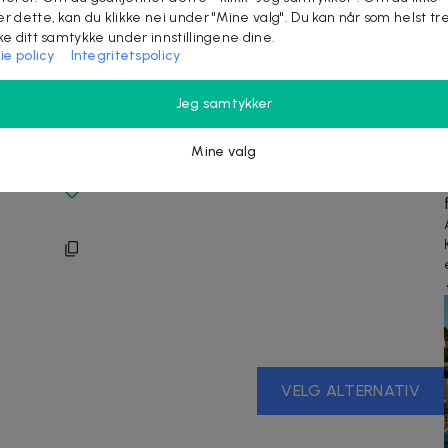
er dette, kan du klikke nei under "Mine valg". Du kan når som helst tr
ake ditt samtykke under innstillingene dine.
ie policy
Integritetspolicy
Jeg samtykker
8
Mine valg
VELG ALTERNATIV