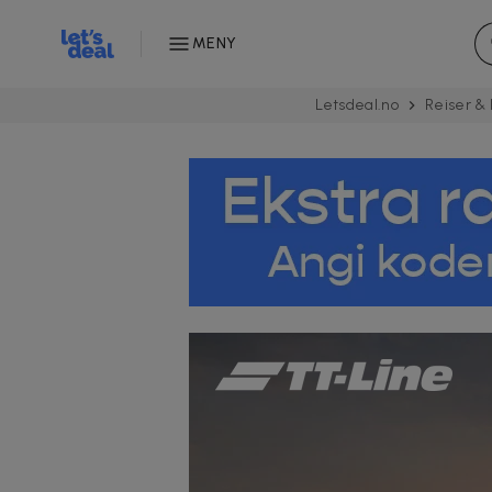
MENY
Letsdeal.no
Reiser & 