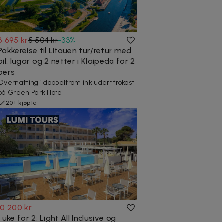
3 695 kr
5 504 kr
-
33
%
Pakkereise til Litauen tur/retur med
bil, lugar og 2 netter i Klaipeda for 2
pers
Overnatting i dobbeltrom inkludert frokost
på Green Park Hotel
20+ kjøpte
10 200 kr
1 uke for 2: Light All Inclusive og