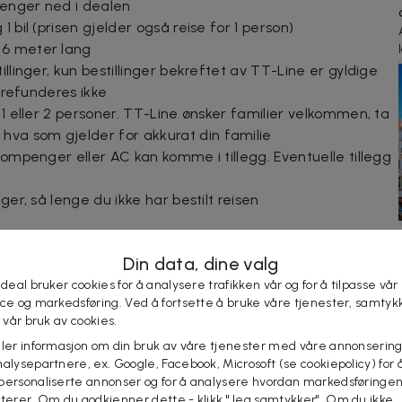
 lenger ned i dealen
 bil (prisen gjelder også reise for 1 person)
 6 meter lang
illinger, kun bestillinger bekreftet av TT-Line er gyldige
t refunderes ikke
 1 eller 2 personer. TT-Line ønsker familier velkommen, ta
va som gjelder for akkurat din familie
 bompenger eller AC kan komme i tillegg. Eventuelle tillegg
ger, så lenge du ikke har bestilt reisen
Din data, dine valg
 deal bruker cookies for å analysere trafikken vår og for å tilpasse vår
 nå Travemünde og Rostock i Nord-Tyskland, Świnoujście i
ice og markedsføring. Ved å fortsette å bruke våre tjenester, samtyk
v TT-Lines moderne ferger. Pålitelighet, kvalitet,
l vår bruk av cookies.
ld til disse prinsippene tilbyr TT-Line en rask, miljøvennlig
eler informasjon om din bruk av våre tjenester med våre annonsering
tersjøen.
alysepartnere, ex. Google, Facebook, Microsoft (se cookiepolicy) for å
personaliserte annonser og for å analysere hvordan markedsføringe
hotell
lterer. Om du godkjenner dette - klikk "Jeg samtykker". Om du ikke