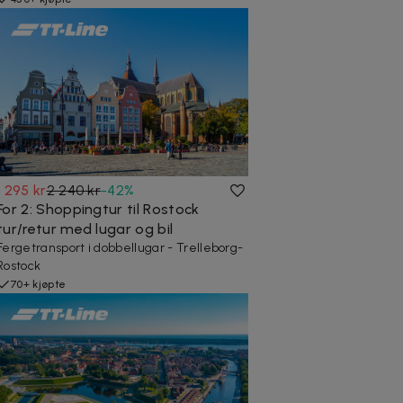
1 295 kr
2 240 kr
-
42
%
For 2: Shoppingtur til Rostock
tur/retur med lugar og bil
Fergetransport i dobbellugar - Trelleborg-
Rostock
70+ kjøpte