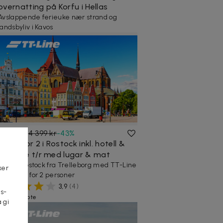
overnatting på Korfu i Hellas
Avslappende ferieuke nær strand og
landsbyliv i Kavos
2 495 kr
4 399 kr
-
43
%
1 natt for 2 i Rostock inkl. hotell &
båtreise t/r med lugar & mat
Reis til Rostock fra Trelleborg med TT-Line
ker
- Gjelder for 2 personer
3,9
(
4
)
s-
40+ kjøpte
 gi
n