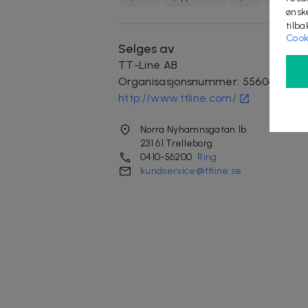
ønsk
tilb
Cook
Selges av
TT-Line AB
Organisasjonsnummer
:
556063-782
http://www.ttline.com/
Norra Nyhamnsgatan 1b
231 61
Trelleborg
0410-56200
Ring
kundservice@ttline.se