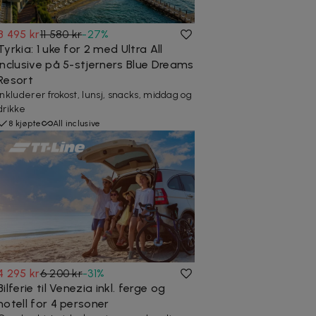
8 495 kr
11 580 kr
-
27
%
Tyrkia: 1 uke for 2 med Ultra All
Inclusive på 5-stjerners Blue Dreams
Resort
Inkluderer frokost, lunsj, snacks, middag og
drikke
8 kjøpte
All inclusive
4 295 kr
6 200 kr
-
31
%
Bilferie til Venezia inkl. ferge og
hotell for 4 personer