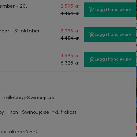
ovember - 20.
2 595 kr
Legg i handlekurv
4 454 kr
ember - 31. oktober
2 995 kr
Legg i handlekurv
4 454 kr
3 595 kr
Legg i handlekurv
5 328 kr
r Trelleborg-Swinoujscie
 Hilton i Swinoujcise inkl. frokost
e
(se alternativer)