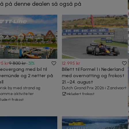
å på denne dealen så også på
95 kr
9 800 kr
-
31
%
12 995 kr
geovergang med bil til
Billett til Formel 1 i Nederland
vemünde og 2 netter på
med overnatting og frokost
ll
21.–24. august
orisk by med strand og
Dutch Grand Prix 2026 i Zandvoort
omme aktiviteter
Inkludert frokost
kludert frokost