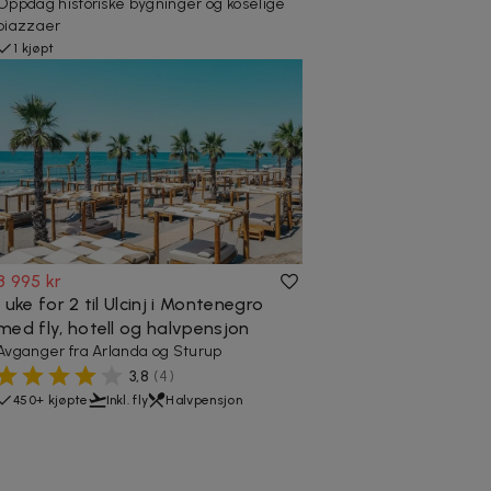
Oppdag historiske bygninger og koselige
piazzaer
1 kjøpt
8 995 kr
1 uke for 2 til Ulcinj i Montenegro
med fly, hotell og halvpensjon
Avganger fra Arlanda og Sturup
3,8
(
4
)
450+ kjøpte
Inkl. fly
Halvpensjon