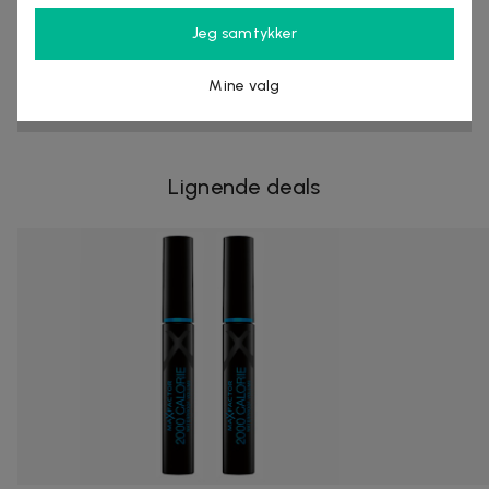
Organisasjonsnummer
:
556797-9819
Jeg samtykker
Mine valg
UTSOLGT
Lignende deals