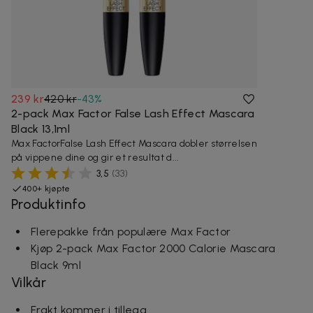
239 kr
420 kr
-
43
%
2-pack Max Factor False Lash Effect Mascara
Black 13,1ml
Max FactorFalse Lash Effect Mascara dobler størrelsen
på vippene dine og gir et resultat d...
3,5
(
33
)
400+ kjøpte
Produktinfo
Flerepakke från populære Max Factor
Kjøp 2-pack Max Factor 2000 Calorie Mascara
Black 9ml
Vilkår
Frakt kommer i tillegg