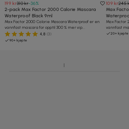
199 kr
310 kr
-
36
%
109 kr
245 
2-pack Max Factor 2000 Calorie Mascara
Max Facto
Waterproof Black 9ml
Waterproo
Max Factor 2000 Calorie Mascara Waterproof er en
Max Factor 
vannfast mascara for opptil 300 % mer vip...
vannfast mas
20+ kjøpte
4,8
(
3
)
90+ kjøpte