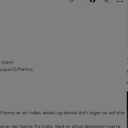
c 50ml
Acqua Di Parma
arma er en tidløs, elsket og ikonisk duft laget av solfylte
ner det beste fra Italia. Med et sitrus-blomstret hjerte