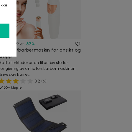
ekke
149 kr
399 kr
-
63
%
Epilator/barbermaskin for ansikt og
kropp
Settet inkluderer en liten børste for
rengjøring av enheten.Barbermaskinen
drives av kun e...
3,2
(
6
)
60+ kjøpte