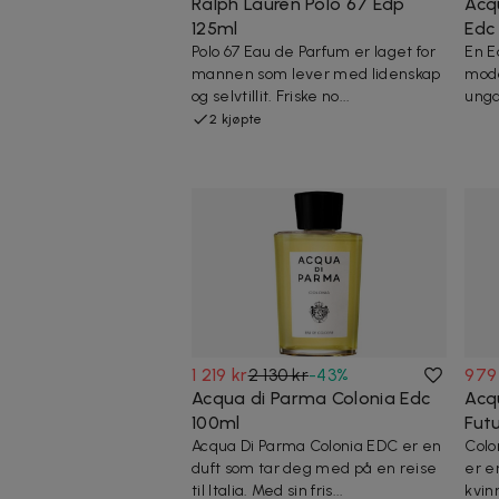
Ralph Lauren Polo 67 Edp
Acq
125ml
Edc
Polo 67 Eau de Parfum er laget for
En E
mannen som lever med lidenskap
mode
og selvtillit. Friske no...
ungd
2 kjøpte
1 219 kr
2 130 kr
-
43
%
979
Acqua di Parma Colonia Edc
Acq
100ml
Fut
Acqua Di Parma Colonia EDC er en
Colo
duft som tar deg med på en reise
er e
til Italia. Med sin fris...
kvin