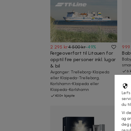
2 295 kr
4 500 kr
-
49
%
999
Fergeoverfart til Litauen for
Bab
opptil fire personer inkl. lugar
Baby
smar
& bil
6 
Avganger: Trelleborg-Klaipeda
eller Klaipeda-Trelleborg,
Karlshamn-Klaipeda eller
Klaipeda-Karlshamn
Let's
400+ kjøpte
serv
du ti
Vi d
og an
deg 
resu