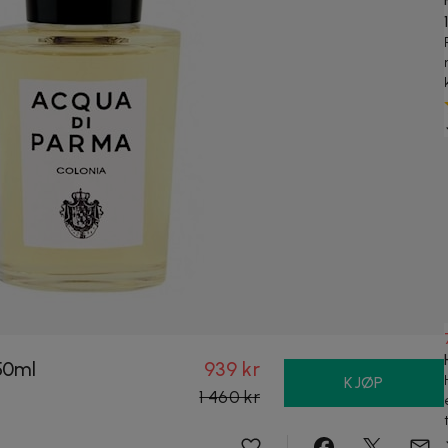
50ml
939 kr
KJØP
1 460 kr