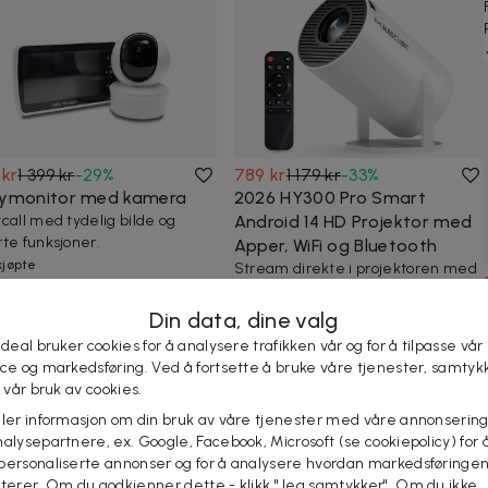
 kr
1 399 kr
-
29
%
789 kr
1 179 kr
-
33
%
ymonitor med kamera
2026 HY300 Pro Smart
call med tydelig bilde og
Android 14 HD Projektor med
te funksjoner.
Apper, WiFi og Bluetooth
kjøpte
Stream direkte i projektoren med
Android 14, Wi-Fi 6 og Bluetooth –
stort bilde på vegg el...
Din data, dine valg
10+ kjøpte
 deal bruker cookies for å analysere trafikken vår og for å tilpasse vår
ice og markedsføring. Ved å fortsette å bruke våre tjenester, samtyk
l vår bruk av cookies.
eler informasjon om din bruk av våre tjenester med våre annonsering
alysepartnere, ex. Google, Facebook, Microsoft (se cookiepolicy) for å
personaliserte annonser og for å analysere hvordan markedsføringe
lterer. Om du godkjenner dette - klikk "Jeg samtykker". Om du ikke