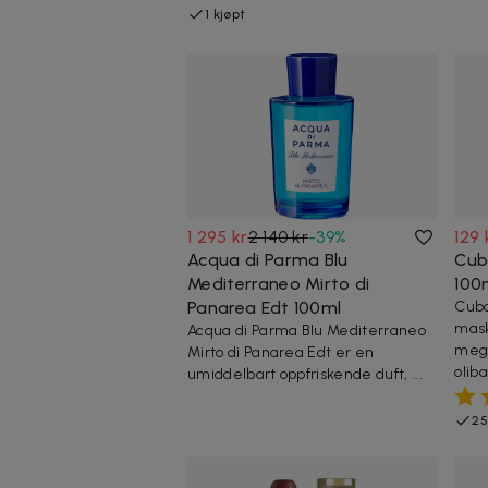
1 kjøpt
1 295 kr
2 140 kr
-
39
%
129 
Acqua di Parma Blu
Cub
Mediterraneo Mirto di
100
Panarea Edt 100ml
Cuba
mask
Acqua di Parma Blu Mediterraneo
meg.
Mirto di Panarea Edt er en
olib
umiddelbart oppfriskende duft, ...
25