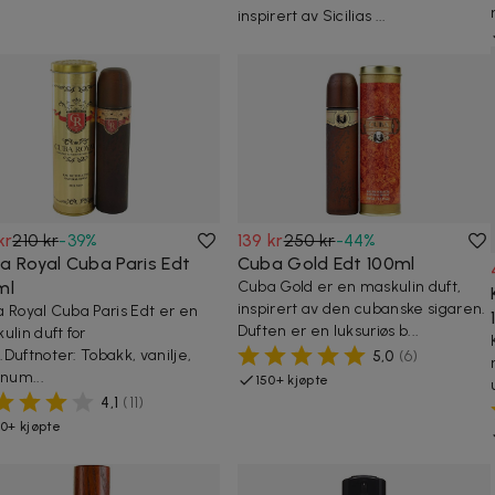
inspirert av Sicilias ...
kr
210 kr
-
39
%
139 kr
250 kr
-
44
%
a Royal Cuba Paris Edt
Cuba Gold Edt 100ml
ml
Cuba Gold er en maskulin duft,
inspirert av den cubanske sigaren.
 Royal Cuba Paris Edt er en
Duften er en luksuriøs b...
ulin duft for
Duftnoter: Tobakk, vanilje,
5,0
(
6
)
anum...
150+ kjøpte
4,1
(
11
)
0+ kjøpte