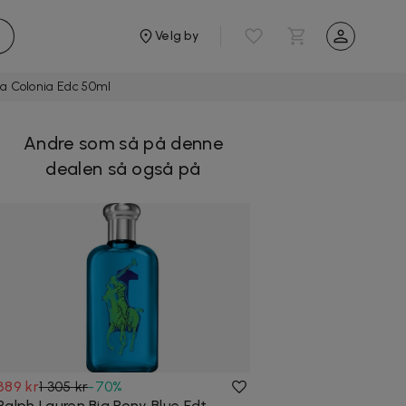
Velg by
a Colonia Edc 50ml
Andre som så på denne
dealen så også på
389 kr
1 305 kr
-
70
%
Ralph Lauren Big Pony Blue Edt