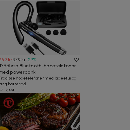
269 kr
379 kr
-
29
%
Trådløse Bluetooth-hodetelefoner
med powerbank
Trådløse hodetelefoner med ladeetui og
lang batteritid.
1 kjøpt