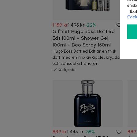
ønsk
tilb
Cook
1 159 kr
1 495 kr
-
22
%
399
Giftset Hugo Boss Bottled
Ins
Edt 100ml + Shower Gel
mob
100ml + Deo Spray 150ml
Insp
områ
Hugo Boss Bottled Edt är en frisk
doft med en mix av äpple, kryddor
1 
och sensuella tränoter...
10+ kjøpte
889 kr
1 445 kr
-
38
%
889