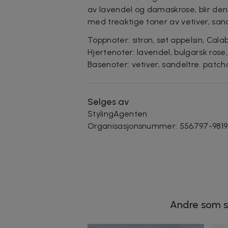
av lavendel og damaskrose, blir de
med treaktige toner av vetiver, sand
Toppnoter: sitron, søt appelsin, Cal
Hjertenoter: lavendel, bulgarsk rose
Basenoter: vetiver, sandeltre. patcho
Selges av
StylingAgenten
Organisasjonsnummer
:
556797-9819
Andre som s