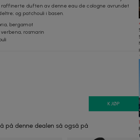
n raffinerte duften av denne eau de cologne avrundet
eltre; og patchouli i basen.
abria, bergamot
, verbena, rosmarin
uli
KJØP
å på denne dealen så også på