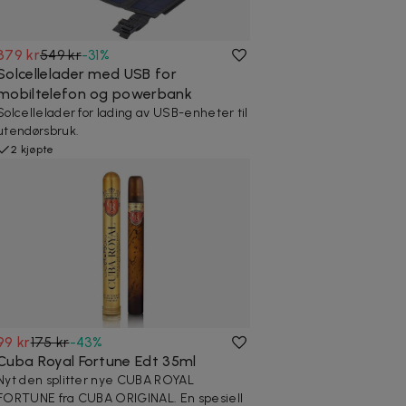
379 kr
549 kr
-
31
%
Solcellelader med USB for
mobiltelefon og powerbank
Solcellelader for lading av USB-enheter til
utendørsbruk.
2 kjøpte
99 kr
175 kr
-
43
%
Cuba Royal Fortune Edt 35ml
Nyt den splitter nye CUBA ROYAL
FORTUNE fra CUBA ORIGINAL. En spesiell