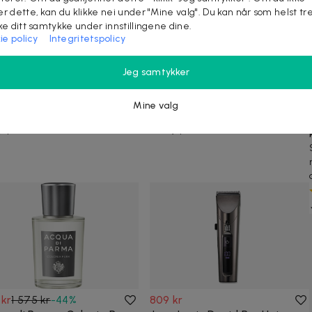
er dette, kan du klikke nei under "Mine valg". Du kan når som helst tr
ake ditt samtykke under innstillingene dine.
ie policy
Integritetspolicy
 kr
569 kr
-
30
%
259 kr
359 kr
-
28
%
peksjonskamera for
Metalldetektor IP66 for
Jeg samtykker
iltelefon og PC
strand og skog
iser vanskelig tilgjengelige
Praktisk metalldetektor for strand,
Mine valg
der enkelt.
skog og utendørseventyr.
kjøpt
2 kjøpte
 kr
1 575 kr
-
44
%
809 kr