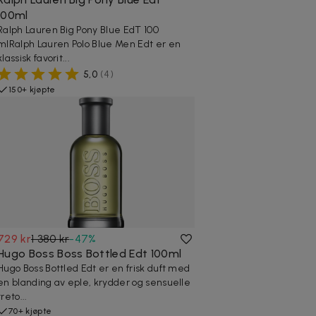
100ml
Ralph Lauren Big Pony Blue EdT 100
mlRalph Lauren Polo Blue Men Edt er en
klassisk favorit...
5,0
(
4
)
150+ kjøpte
729 kr
1 380 kr
-
47
%
Hugo Boss Boss Bottled Edt 100ml
Hugo Boss Bottled Edt er en frisk duft med
en blanding av eple, krydder og sensuelle
treto...
70+ kjøpte