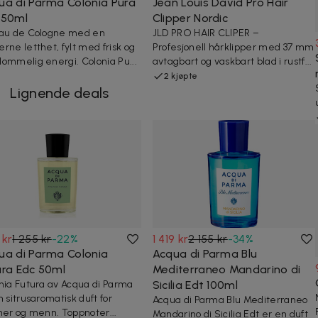
ua di Parma Colonia Pura
Jean Louis David Pro Hair
 50ml
Clipper Nordic
au de Cologne med en
JLD PRO HAIR CLIPER –
rne letthet, fylt med frisk og
Profesjonell hårklipper med 37 mm
ommelig energi. Colonia Pu...
avtagbart og vaskbart blad i rustf...
2 kjøpte
Lignende deals
 kr
1 255 kr
-
22
%
1 419 kr
2 155 kr
-
34
%
ua di Parma Colonia
Acqua di Parma Blu
ura Edc 50ml
Mediterraneo Mandarino di
nia Futura av Acqua di Parma
Sicilia Edt 100ml
n sitrusaromatisk duft for
Acqua di Parma Blu Mediterraneo
ner og menn. Toppnoter...
Mandarino di Sicilia Edt er en duft