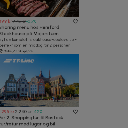
499 kr
773 kr
-
35
%
Sharing menu hos Hereford
Steakhouse på Majorstuen
Nyt en komplett steakhouse-opplevelse -
perfekt som en middag for 2 personer
Oslo
80+ kjøpte
1 295 kr
2 240 kr
-
42
%
For 2: Shoppingtur til Rostock
tur/retur med lugar og bil