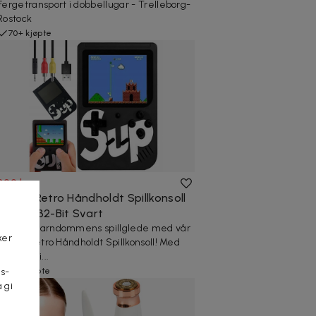
Fergetransport i dobbellugar - Trelleborg-
Rostock
70+ kjøpte
399 kr
3" Mini Retro Håndholdt Spillkonsoll
400-i-1 32-Bit Svart
Opplev barndommens spillglede med vår
ker
3" Mini Retro Håndholdt Spillkonsoll! Med
400 klassi...
10+ kjøpte
s-
 gi
n