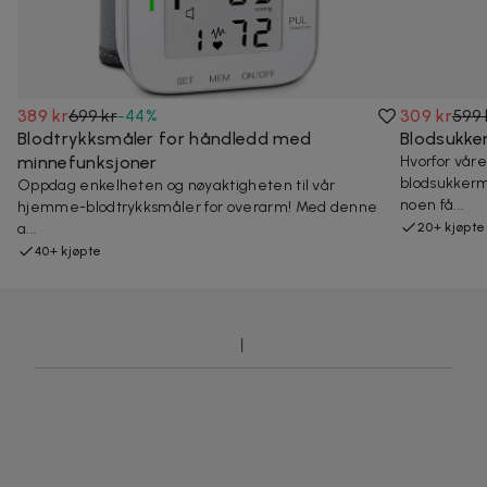
389 kr
699 kr
-
44
%
309 kr
599 
Blodtrykksmåler for håndledd med
Blodsukke
minnefunksjoner
Hvorfor vår
blodsukkerm
Oppdag enkelheten og nøyaktigheten til vår
noen få...
hjemme-blodtrykksmåler for overarm! Med denne
a...
20+ kjøpte
40+ kjøpte