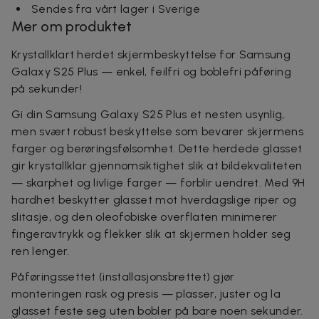
Sendes fra vårt lager i Sverige
Mer om produktet
Krystallklart herdet skjermbeskyttelse for Samsung
Galaxy S25 Plus — enkel, feilfri og boblefri påføring
på sekunder!
Gi din Samsung Galaxy S25 Plus et nesten usynlig,
men svært robust beskyttelse som bevarer skjermens
farger og berøringsfølsomhet. Dette herdede glasset
gir krystallklar gjennomsiktighet slik at bildekvaliteten
— skarphet og livlige farger — forblir uendret. Med 9H
hardhet beskytter glasset mot hverdagslige riper og
slitasje, og den oleofobiske overflaten minimerer
fingeravtrykk og flekker slik at skjermen holder seg
ren lenger.
Påføringssettet (installasjonsbrettet) gjør
monteringen rask og presis — plasser, juster og la
glasset feste seg uten bobler på bare noen sekunder.