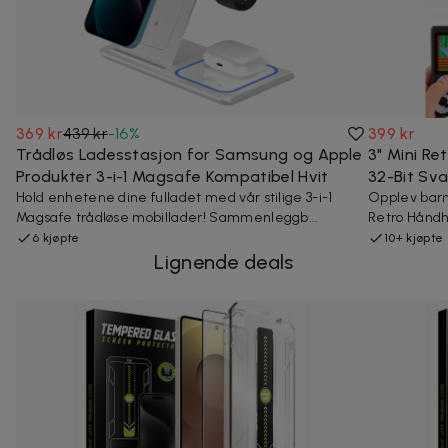
369 kr
439 kr
-
16
%
399 kr
Trådløs Ladesstasjon for Samsung og Apple
3" Mini Re
Produkter 3-i-1 Magsafe Kompatibel Hvit
32-Bit Sva
Hold enhetene dine fulladet med vår stilige 3-i-1
Opplev barn
Magsafe trådløse mobillader! Sammenleggb...
Retro Håndho
6 kjøpte
10+ kjøpte
Lignende deals