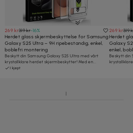
269 kr
319 kr
-
16
%
269 kr
319 
Herdet glass skjermbeskyttelse for Samsung
Herdet gl
Galaxy S25 Ultra – 9H ripebestandig, enkel,
Galaxy S2
boblefri montering
enkel, bob
Beskytt din Samsung Galaxy S25 Ultra med vårt
Beskytt din
krystallklare herdet skjermbeskytter! Med en...
krystallklar
1 kjøpt