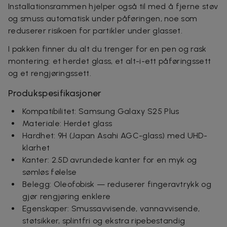
Installationsrammen hjelper også til med å fjerne støv
og smuss automatisk under påføringen, noe som
reduserer risikoen for partikler under glasset.
I pakken finner du alt du trenger for en pen og rask
montering: et herdet glass, et alt-i-ett påføringssett
og et rengjøringssett.
Produkspesifikasjoner
Kompatibilitet: Samsung Galaxy S25 Plus
Materiale: Herdet glass
Hardhet: 9H (Japan Asahi AGC-glass) med UHD-
klarhet
Kanter: 2.5D avrundede kanter for en myk og
sømløs følelse
Belegg: Oleofobisk — reduserer fingeravtrykk og
gjør rengjøring enklere
Egenskaper: Smussavvisende, vannavvisende,
støtsikker, splintfri og ekstra ripebestandig