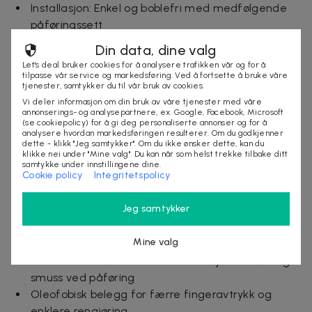
Installasjon: Enkel og boblefri med medfølgende
påføringssett
Tykkelse: 0,25 mm
Din data, dine valg
Antall i pakken: 1 skjermbeskyttelse
Let's deal bruker cookies for å analysere trafikken vår og for å
Inkludert: Påføringssett (installasjonsbrett) som
tilpasse vår service og markedsføring. Ved å fortsette å bruke våre
tjenester, samtykker du til vår bruk av cookies.
automatisk hjelper til med å fjerne støv/smuss,
Vi deler informasjon om din bruk av våre tjenester med våre
rengjøringssett
annonserings- og analysepartnere, ex. Google, Facebook, Microsoft
(se cookiepolicy) for å gi deg personaliserte annonser og for å
Farge: Transparent
analysere hvordan markedsføringen resulterer. Om du godkjenner
Pakketype: Boks
dette - klikk "Jeg samtykker". Om du ikke ønsker dette, kan du
klikke nei under "Mine valg". Du kan når som helst trekke tilbake ditt
samtykke under innstillingene dine.
Ytterligere detaljer
Cookie policy
Integritetspolicy
Krystallklart beskyttelse som bevarer bildekvalitet
Jeg samtykker
og fargegjengivelse
Rask og boblefri påføring med medfølgende
Mine valg
easy-install-applikator
Installationsramme som effektivt fjerner støv og
smuss ved påføring
Oleofobisk belegg for færre fingeravtrykk og
enklere rengjøring