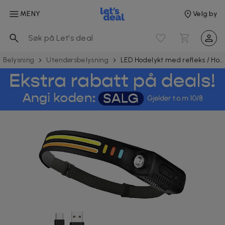
MENY
Velg by
Belysning
Utendørs­belysning
LED Hodelykt med refleks / Hodebelysning 350 LM