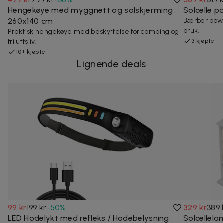
Hengekøye med myggnett og solskjerming
Solcelle 
260x140 cm
Bærbar powe
bruk.
Praktisk hengekøye med beskyttelse for camping og
friluftsliv.
3 kjøpte
10+ kjøpte
Lignende deals
99 kr
199 kr
-
50
%
329 kr
389 
LED Hodelykt med refleks / Hodebelysning
Solcellel