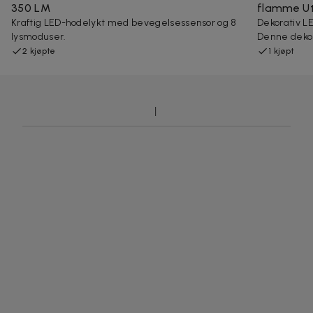
350 LM
flamme Ut
Kraftig LED-hodelykt med bevegelsessensor og 8
Dekorativ L
lysmoduser.
Denne dekora
2 kjøpte
1 kjøpt