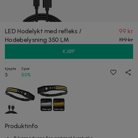
LED Hodelykt med refleks /
99 kr
Hodebelysning 350 LM
199 kr
KJØP
Kjøpte
Spar
3
50%
Produktinfo