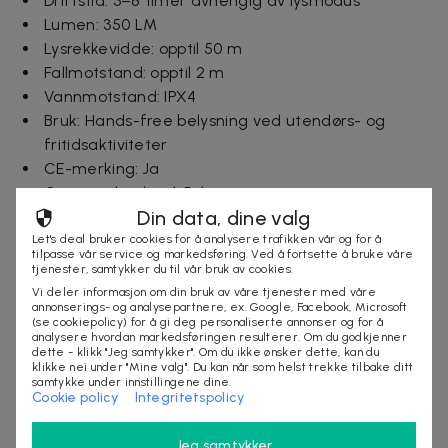
Driftstid: 3–8 timer avhengig av lysmodus
Lumen: 350 LM
Lysrekkevidde: opptil 50 m
Fallmotstand: opptil 2 m
Vannmotstand: IPX4
Bruk: Hands-free belysning ved utendørs- og
fritidsaktiviteter
CE-merking: Ja
Opprinnelsesland: Polen
Din data, dine valg
Garanti: Standardgaranti for produksjonsfeil
Let's deal bruker cookies for å analysere trafikken vår og for å
tilpasse vår service og markedsføring. Ved å fortsette å bruke våre
Inkludert i pakken:
tjenester, samtykker du til vår bruk av cookies.
1 stk LED-hodelykt
Vi deler informasjon om din bruk av våre tjenester med våre
annonserings- og analysepartnere, ex. Google, Facebook, Microsoft
1 stk USB Type-C ladekabel
(se cookiepolicy) for å gi deg personaliserte annonser og for å
1 stk manual
analysere hvordan markedsføringen resulterer. Om du godkjenner
dette - klikk "Jeg samtykker". Om du ikke ønsker dette, kan du
klikke nei under "Mine valg". Du kan når som helst trekke tilbake ditt
samtykke under innstillingene dine.
Cookie policy
Integritetspolicy
Selges av
Nordmagasinet.com
Jeg samtykker