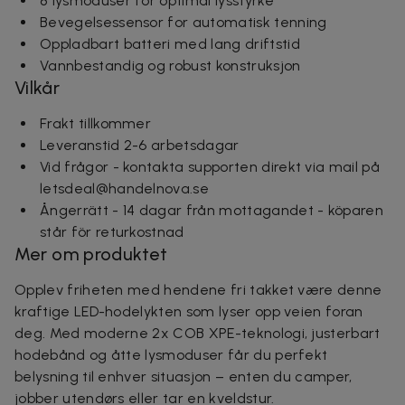
8 lysmoduser for optimal lysstyrke
Bevegelsessensor for automatisk tenning
Oppladbart batteri med lang driftstid
Vannbestandig og robust konstruksjon
Vilkår
Frakt tillkommer
Leveranstid 2-6 arbetsdagar
Vid frågor - kontakta supporten direkt via mail på
letsdeal@handelnova.se
Ångerrätt - 14 dagar från mottagandet - köparen
står för returkostnad
Mer om produktet
Opplev friheten med hendene fri takket være denne
kraftige LED-hodelykten som lyser opp veien foran
deg. Med moderne 2x COB XPE-teknologi, justerbart
hodebånd og åtte lysmoduser får du perfekt
belysning til enhver situasjon – enten du camper,
jobber utendørs eller tar en kveldstur.