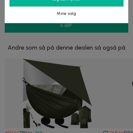
Organisasjonsnummer
:
556905-5238
Mine valg
KJØP
Andre som så på denne dealen så også på
499 kr
799 kr
-
38
%
369 kr
519 