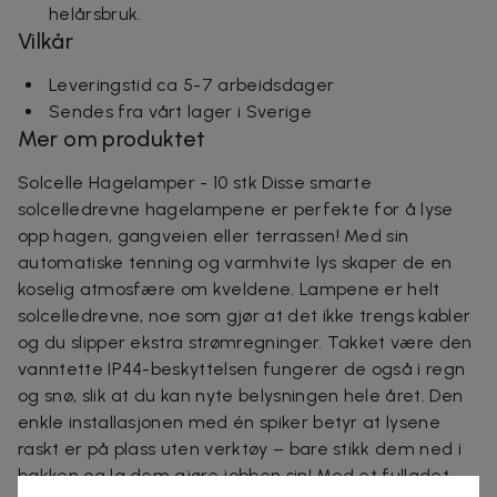
helårsbruk.
Vilkår
Leveringstid ca 5-7 arbeidsdager
Sendes fra vårt lager i Sverige
Mer om produktet
Solcelle Hagelamper - 10 stk Disse smarte
solcelledrevne hagelampene er perfekte for å lyse
opp hagen, gangveien eller terrassen! Med sin
automatiske tenning og varmhvite lys skaper de en
koselig atmosfære om kveldene. Lampene er helt
solcelledrevne, noe som gjør at det ikke trengs kabler
og du slipper ekstra strømregninger. Takket være den
vanntette IP44-beskyttelsen fungerer de også i regn
og snø, slik at du kan nyte belysningen hele året. Den
enkle installasjonen med én spiker betyr at lysene
raskt er på plass uten verktøy – bare stikk dem ned i
bakken og la dem gjøre jobben sin! Med et fulladet