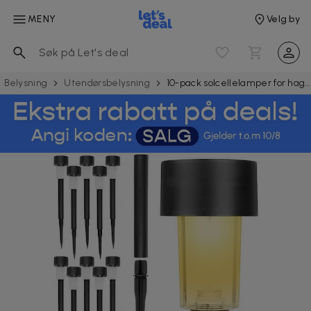
MENY
Velg by
Belysning
Utendørs­belysning
10-pack solcellelamper for hage