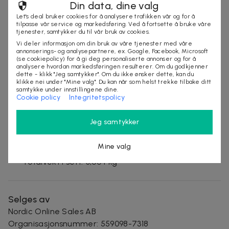
batteri forblir disse lysene tent i opptil 8 timer, og gir
Din data, dine valg
nok lys til å lyse opp natten. Perfekt for å sette
Let's deal bruker cookies for å analysere trafikken vår og for å
tilpasse vår service og markedsføring. Ved å fortsette å bruke våre
stemningen på fester eller bare nyte den rolige
tjenester, samtykker du til vår bruk av cookies.
hagen.
Produktspesifikasjoner:
Vi deler informasjon om din bruk av våre tjenester med våre
Antall lamper: 10 stk.
annonserings- og analysepartnere, ex. Google, Facebook, Microsoft
(se cookiepolicy) for å gi deg personaliserte annonser og for å
Lyskilde: LED
analysere hvordan markedsføringen resulterer. Om du godkjenner
dette - klikk "Jeg samtykker". Om du ikke ønsker dette, kan du
Lys farge: Varm hvit
klikke nei under "Mine valg". Du kan når som helst trekke tilbake ditt
Vannbestandighet: IP44
samtykke under innstillingene dine.
Cookie policy
Integritetspolicy
Batteri: 100mAh / 1,2V
Tynningstid: Opptil 8 timer
Jeg samtykker
Dimensjoner per lampe: 37 x 5,5 cm
Mål i emballasje: 23 x 17 x 9,5 cm
Mine valg
Vekt per lampe: 0,065 kg
Totalvekt i sett: 0,664 kg
Selges av
Nordic Online Sales AB
Organisasjonsnummer
:
559098-7318