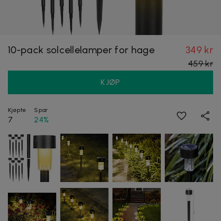
10-pack solcellelamper for hage
349 kr
459 kr
KJØP
Kjøpte
Spar
7
24%