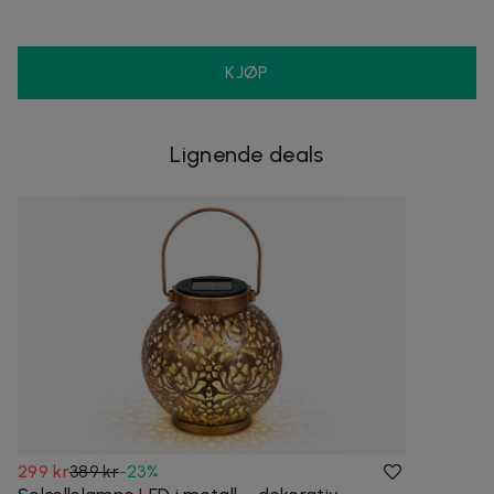
KJØP
Lignende deals
299 kr
389 kr
-
23
%