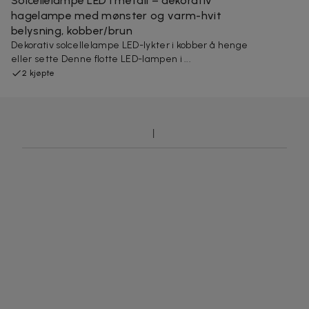
Solcellelampe LED i metall – dekorativ
hagelampe med mønster og varm-hvit
belysning, kobber/brun
Dekorativ solcellelampe LED-lykter i kobber å henge
eller sette Denne flotte LED-lampen i ...
2 kjøpte