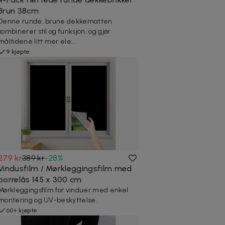
Brun 38cm
Denne runde, brune dekkematten
kombinerer stil og funksjon, og gjør
måltidene litt mer ele...
9 kjøpte
279 kr
389 kr
-
28
%
Vindusfilm / Mørkleggingsfilm med
borrelås 145 x 300 cm
Mørkleggingsfilm for vinduer med enkel
montering og UV-beskyttelse.
60+ kjøpte