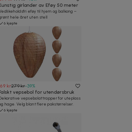
Kunstig girlander av Eføy 50 meter
Vedlikeholdsfri eføy til hjem og balkong –
grønt hele året uten stell
6 kjøpte
169 kr
279 kr
-
39
%
Falskt vepsebol for utendørsbruk
Dekorative vepsebolattrapper for uteplass
og hage. Velg blant flere pakstørrelser.
6 kjøpte