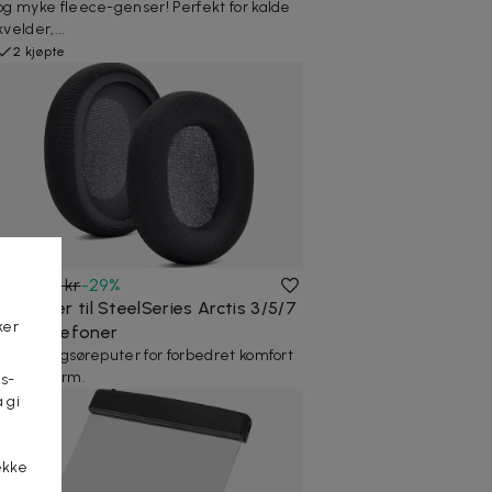
og myke fleece-genser! Perfekt for kalde
kvelder,...
2 kjøpte
99 kr
139 kr
-
29
%
Øreputer til SteelSeries Arctis 3/5/7
ker
hodetelefoner
Erstatningsøreputer for forbedret komfort
og passform.
s-
 gi
n
ekke