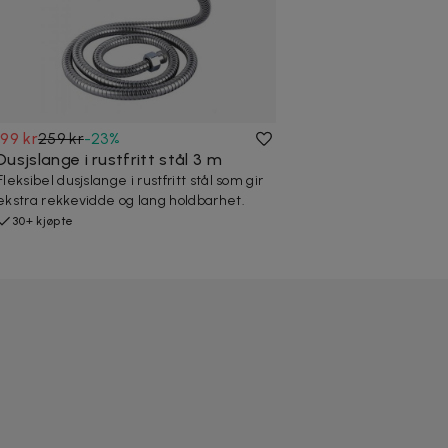
199 kr
259 kr
-
23
%
Dusjslange i rustfritt stål 3 m
Fleksibel dusjslange i rustfritt stål som gir
ekstra rekkevidde og lang holdbarhet.
30+ kjøpte