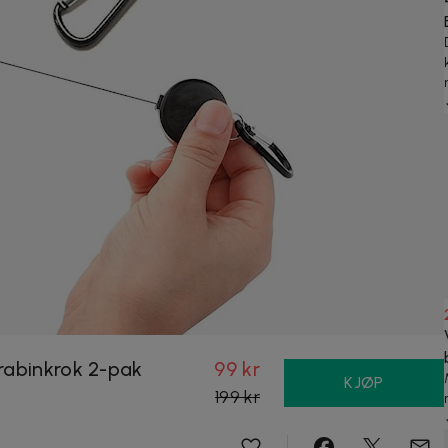
rabinkrok 2-pak
99 kr
KJØP
199 kr