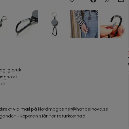
daglig bruk
angskort
ruk
 direkt via mail på Nordmagasinet@handelnova.se
gandet - köparen står för returkostnad