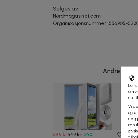
Selges av
Nordmagasinet.com
Organisasjonsnummer
:
556905-523
Andre som s
Let's
serv
du ti
Vi d
og an
deg 
resu
ønsk
349 kr
549 kr
-
36
%
299
tilb