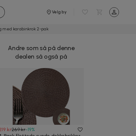
Velg by
ng med karabinkrok 2-pak
Andre som så på denne
dealen så også på
219 kr
269 kr
-
19
%
4-Pack flettede runde dekkebrikker