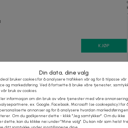
8
KJØP
å på denne dealen så også på
Din data, dine valg
 deal bruker cookies for å analysere trafikken vår og for å tilpasse vår
ice og markedsføring. Ved å fortsette å bruke våre tjenester, samtyk
l vår bruk av cookies.
eler informasjon om din bruk av våre tjenester med våre annonsering
alysepartnere, ex. Google, Facebook, Microsoft (se cookiepolicy) for å
personaliserte annonser og for å analysere hvordan markedsføringe
lterer. Om du godkjenner dette - klikk "Jeg samtykker". Om du ikke
er dette, kan du klikke nei under "Mine valg". Du kan når som helst tr
 kr
799 kr
-
63
%
169 kr
259 kr
-
35
%
ake ditt samtykke under innstillingene dine.