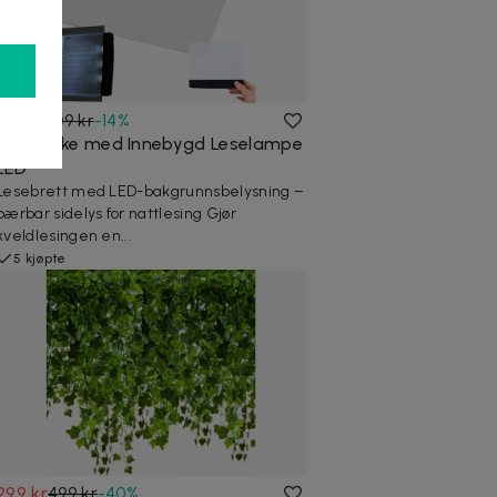
179 kr
209 kr
-
14
%
Bokmerke med Innebygd Leselampe
LED
Lesebrett med LED-bakgrunnsbelysning –
bærbar sidelys for nattlesing Gjør
kveldlesingen en...
5 kjøpte
299 kr
499 kr
-
40
%