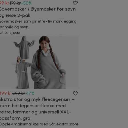
99 kr
199 kr
-
50
%
Sovemasker / Øyemasker for søvn
og reise 2-pak
Sovemasker som gir effektiv mørklegging
for hvile og søvn.
10+ kjøpte
499 kr
599 kr
-
17
%
Ekstra stor og myk fleecegenser –
varm hettegenser-fleece med
hette, lommer og universell XXL-
passform, grå
Opplev maksimal kos med vår ekstra store