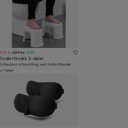
239 kr
339 kr
-
29
%
Toalettkrakk 2-deler
Forbedrer sittestilling ved toalettbesøk.
1 kjøpt