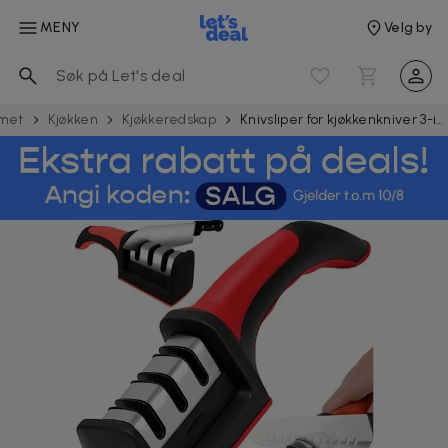
MENY
Velg by
met
Kjøkken
Kjøkke­redskap
Knivsliper for kjøkkenkniver 3-i-1 multifunksjon