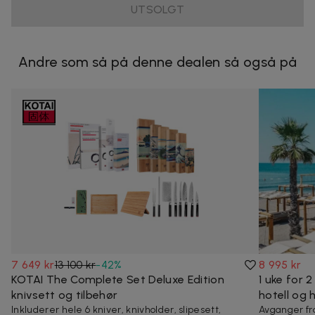
UTSOLGT
Andre som så på denne dealen så også på
7 649 kr
13 100 kr
-
42
%
8 995 kr
KOTAI The Complete Set Deluxe Edition
1 uke for 2
knivsett og tilbehør
hotell og 
Inkluderer hele 6 kniver, knivholder, slipesett,
Avganger fr