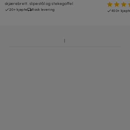
skjærebrett, slipestål og stekegaffel
20+ kjøpte
Rask levering
450+ kjøpt