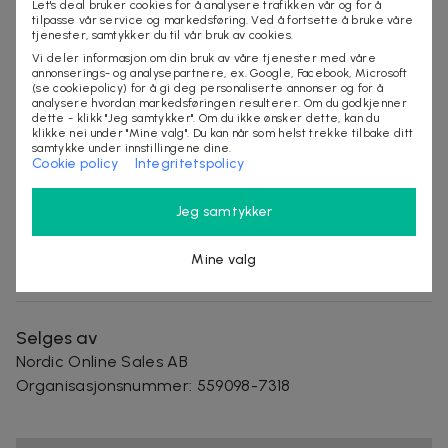
kjøkkenknivene dine med denne smarte og effektive
Let's deal bruker cookies for å analysere trafikken vår og for å
tilpasse vår service og markedsføring. Ved å fortsette å bruke våre
3-i-1 knivsliperen. Den lar deg raskt og enkelt slipe alle
tjenester, samtykker du til vår bruk av cookies.
knivene dine hjemme, slik at de alltid er klare for
Vi deler informasjon om din bruk av våre tjenester med våre
neste kulinariske eventyr. Med tre forskjellige
annonserings- og analysepartnere, ex. Google, Facebook, Microsoft
(se cookiepolicy) for å gi deg personaliserte annonser og for å
slipetrinn – fra grovsliping til polering – får hver kniv
analysere hvordan markedsføringen resulterer. Om du godkjenner
dette - klikk "Jeg samtykker". Om du ikke ønsker dette, kan du
en perfekt egg. Den ergonomiske designen gjør den
klikke nei under "Mine valg". Du kan når som helst trekke tilbake ditt
enkel å bruke og sikker å håndtere, mens den
samtykke under innstillingene dine.
Cookie policy
Integritetspolicy
kompakte størrelsen gjør at den enkelt kan
oppbevares i en skuff eller på en hylle.
Jeg samtykker
Spesifikasjoner: - Materiale: PP, rustfritt stål, TPR,
keramikk - Mål: 21,5 x 5 x 6 cm - Vekt: 150 g (185 g med
Mine valg
emballasje)
Selges av
Nordic Online Sales AB
Organisasjonsnummer
:
559098-7318