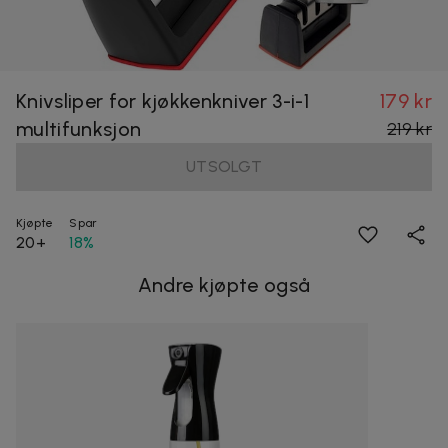
Knivsliper for kjøkkenkniver 3-i-1
179 kr
multifunksjon
219 kr
UTSOLGT
Kjøpte
Spar
20+
18%
Andre kjøpte også