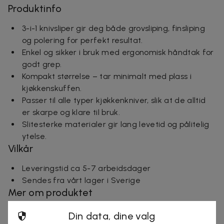
Produktinfo
3-i-1 knivsliper gir deg både grovsliping, finsliping
og polering for perfekt resultat.
Enkel og sikker i bruk med ergonomisk håndtak for
godt grep.
Kompakt størrelse – tar minimalt med plass i
kjøkkenskuffen.
Passer til alle typer kjøkkenkniver, slik at de alltid
er skarpe og klare til bruk.
Slitesterke materialer gir lang levetid og pålitelig
ytelse.
Vilkår
Leveringstid ca 5-7 arbeidsdager
Sendes fra vårt lager i Sverige
Mer om produktet
Effektiv 3-i-1 knivsliper for hjemmet Forny
Din data, dine valg