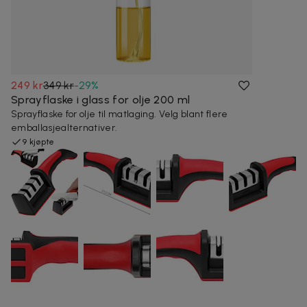
249 kr
349 kr
-
29
%
Sprayflaske i glass for olje 200 ml
Sprayflaske for olje til matlaging. Velg blant flere
emballasjealternativer.
9 kjøpte