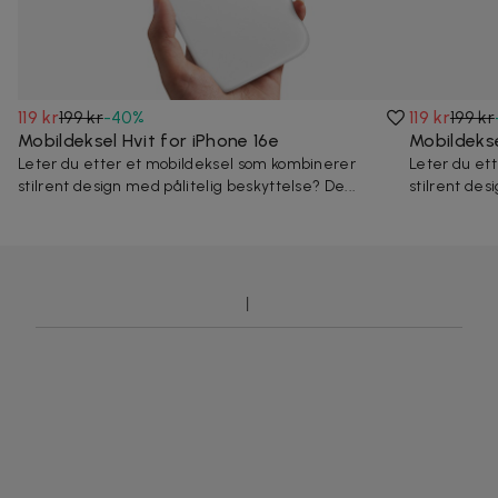
119 kr
199 kr
-
40
%
119 kr
199 kr
Mobildeksel Hvit for iPhone 16e
Mobildekse
Leter du etter et mobildeksel som kombinerer
Leter du et
stilrent design med pålitelig beskyttelse? De...
stilrent des