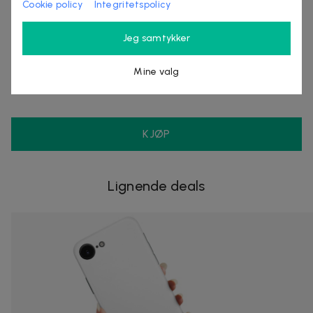
Cookie policy
Integritetspolicy
Jeg samtykker
Selges av
Nordmagasinet.com
Mine valg
Organisasjonsnummer
:
556905-5238
KJØP
Lignende deals