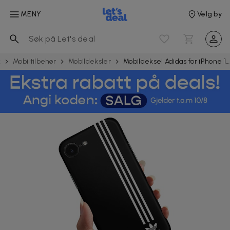
MENY
Velg by
k
Mobiltilbehør
Mobildeksler
Mobildeksel Adidas for iPhone 16e