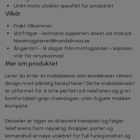
Unikt motiv utviklet spesifikt for produktet
Vilkår
Frakt tillkommer
Vid frågor - kontakta supporten direkt via mail på
Nordmagasinet@handelnova.se
Ångerrätt - 14 dagar från mottagandet - köparen
står för returkostnad
Mer om produktet
Leter du etter et mobildeksel som kombinerer stilrent
design med pålitelig beskyttelse? Dette mobildekselet
er utformet for å sitte perfekt på telefonen og gi et
komfortabelt grep i hverdagen, uten å gjøre mobilen
klumpete.
Dekselet er laget av slitesterk hardplast og følger
telefonens form nøyaktig. Knapper, porter og
kamerahull er nøye utskåret for full funksjonalitet og