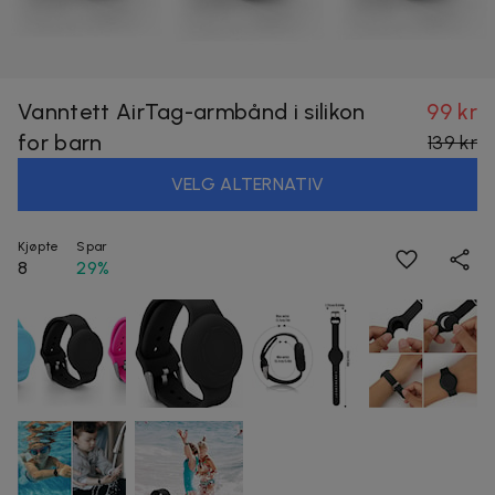
Vanntett AirTag-armbånd i silikon
99 kr
for barn
139 kr
VELG ALTERNATIV
Kjøpte
Spar
8
29%