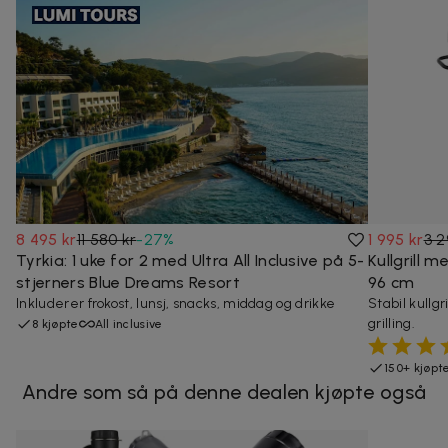
8 495 kr
11 580 kr
-
27
%
1 995 kr
3 2
Tyrkia: 1 uke for 2 med Ultra All Inclusive på 5-
Kullgrill 
stjerners Blue Dreams Resort
96 cm
Inkluderer frokost, lunsj, snacks, middag og drikke
Stabil kullg
grilling.
8 kjøpte
All inclusive
150+ kjøpt
Andre som så på denne dealen kjøpte også