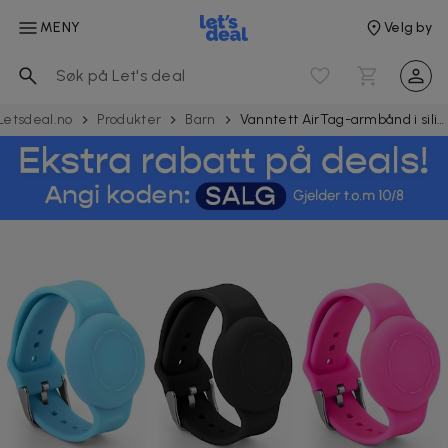
MENY
Velg by
Letsdeal.no
Produkter
Barn
Vanntett AirTag-armbånd i silikon for barn