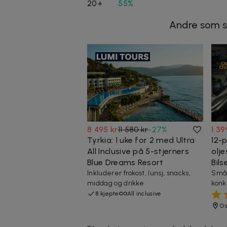
20+
55%
Andre som s
8 495 kr
11 580 kr
-
27
%
1 39
Tyrkia: 1 uke for 2 med Ultra
12-p
All Inclusive på 5-stjerners
olje
Blue Dreams Resort
Bils
Inkluderer frokost, lunsj, snacks,
Små e
middag og drikke
konk
8 kjøpte
All inclusive
Os