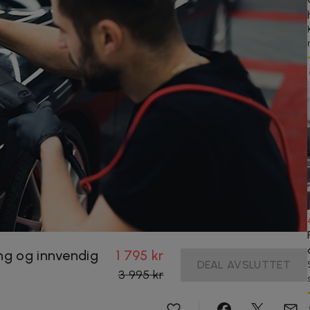
ng og innvendig
1 795 kr
DEAL AVSLUTTET
3 995 kr