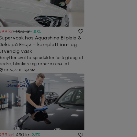
699 kr
1 000 kr
-
30
%
Supervask hos Aquashine Bilpleie &
Dekk på Ensjø – komplett inn- og
utvendig vask
Benytter kvalitetsprodukter for å gi deg et
bedre, blankere og renere resultat
Oslo
50+ kjøpte
999 kr
1 490 kr
-
33
%