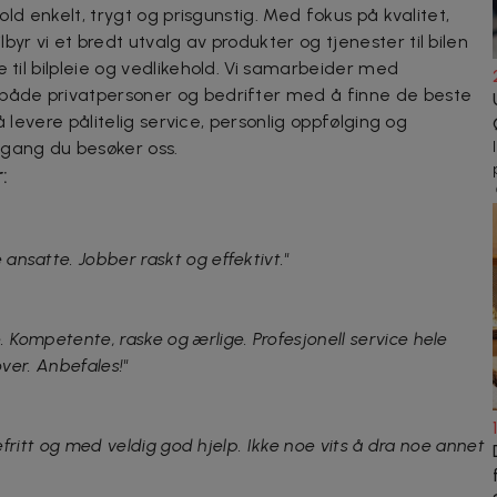
hold enkelt, trygt og prisgunstig. Med fokus på kvalitet,
yr vi et bredt utvalg av produkter og tjenester til bilen
e til bilpleie og vedlikehold. Vi samarbeider med
 både privatpersoner og bedrifter med å finne de beste
 å levere pålitelig service, personlig oppfølging og
 gang du besøker oss.
:
nsatte. Jobber raskt og effektivt."
Kompetente, raske og ærlige. Profesjonell service hele
over. Anbefales!"
kefritt og med veldig god hjelp. Ikke noe vits å dra noe annet