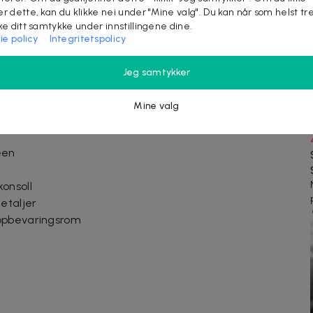
iberhåndklær
er dette, kan du klikke nei under "Mine valg". Du kan når som helst tr
ake ditt samtykke under innstillingene dine.
e vaskeriper (avhengig av lakkens tilstand)
ie policy
Integritetspolicy
ier
 glans
Jeg samtykker
ans og enklere vedlikehold
Mine valg
een
onsoll
etaljer
oppbevaringsrom