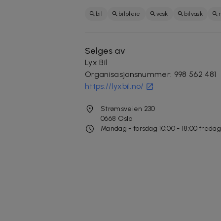
bil
bilpleie
vask
bilvask
Selges av
Lyx Bil
Organisasjonsnummer
:
998 562 481
https://lyxbil.no/
Strømsveien 230
0668
Oslo
Mandag - torsdag 10:00 - 18:00 fredag