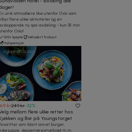
Sundvolden Hotel - booking alle
dager!
En unik atmosfære like utenfor Oslo som
tilbyr flere ulike aktiviteter og en
avslappende ny spa-avdeling - kun 35 min
utenfor Oslo!
100+ kjøpte
Inkludert frokost
Halvpensjon
169 kr
249 kr
-
32
%
Velg mellom flere ulike retter hos
Kjøkken og Bar på Youngstorget
Favoritter som blant annet burger,
fiskesuppe, skagenrøresmørbrød m.m.