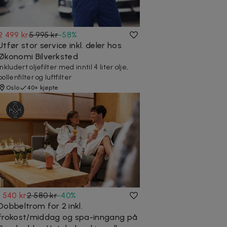
2 499 kr
5 995 kr
-
58
%
Utfør stor service inkl. deler hos
Økonomi Bilverksted
Inkludert oljefilter med inntil 4 liter olje,
pollenfilter og luftfilter
Oslo
40+ kjøpte
1 540 kr
2 580 kr
-
40
%
Dobbeltrom for 2 inkl.
frokost/middag og spa-inngang på