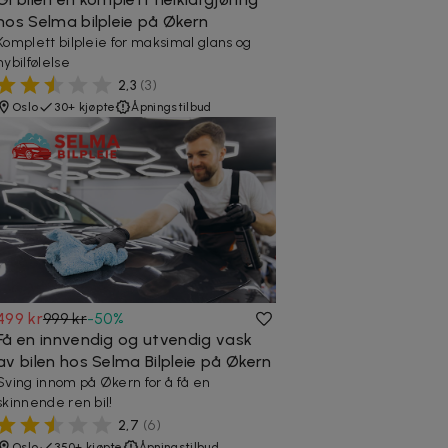
hos Selma bilpleie på Økern
Komplett bilpleie for maksimal glans og
nybilfølelse
2,3
(
3
)
Oslo
30+ kjøpte
Åpningstilbud
499 kr
999 kr
-
50
%
Få en innvendig og utvendig vask
av bilen hos Selma Bilpleie på Økern
Sving innom på Økern for å få en
skinnende ren bil!
2,7
(
6
)
Oslo
350+ kjøpte
Åpningstilbud