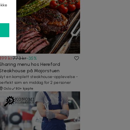
ekke
499 kr
773 kr
-
35
%
Sharing menu hos Hereford
Steakhouse på Majorstuen
Nyt en komplett steakhouse-opplevelse -
perfekt som en middag for 2 personer
Oslo
80+ kjøpte