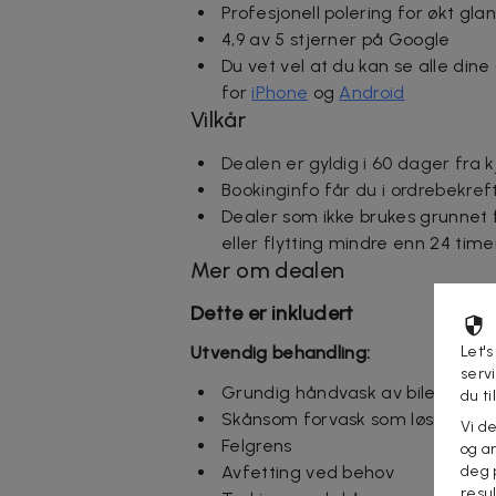
Profesjonell polering for økt glan
4,9 av 5 stjerner på Google
Du vet vel at du kan se alle din
for
iPhone
og
Android
Vilkår
Dealen er gyldig i 60 dager fra k
Bookinginfo får du i ordrebekref
Dealer som ikke brukes grunnet 
eller flytting mindre enn 24 time
Mer om dealen
Dette er inkludert
Utvendig behandling:
Let's
serv
Grundig håndvask av bilen
du ti
Skånsom forvask som løsner smu
Vi d
Felgrens
og an
Avfetting ved behov
deg 
resu