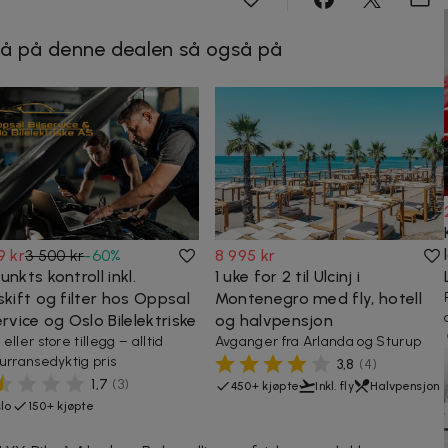
å på denne dealen så også på
9 kr
3 500 kr
-
60
%
8 995 kr
unkts kontroll inkl.
1 uke for 2 til Ulcinj i
skift og filter hos Oppsal
Montenegro med fly, hotell
ervice og Oslo Bilelektriske
og halvpensjon
ller store tillegg – alltid
Avganger fra Arlanda og Sturup
urransedyktig pris
3,8
(
4
)
1,7
(
3
)
450+ kjøpte
Inkl. fly
Halvpensjon
lo
150+ kjøpte