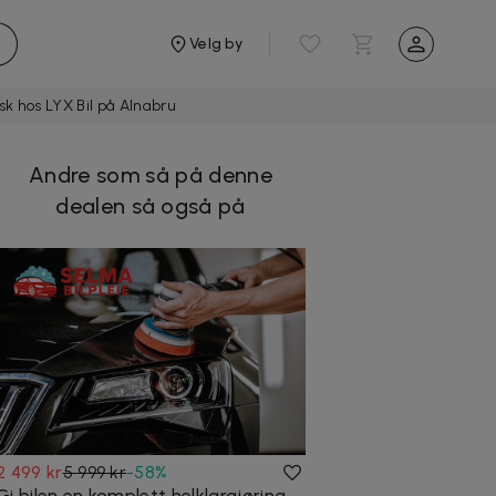
Velg by
sk hos LYX Bil på Alnabru
Andre som så på denne
dealen så også på
2 499 kr
5 999 kr
-
58
%
Gi bilen en komplett helklargjøring