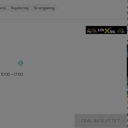
rens
polering
rengjøring
 10:00 –17:00
DEAL AVSLUTTET