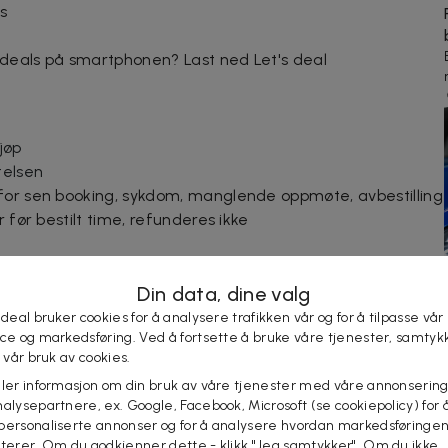
s
e deals på smartphonen? Last ned Let's deal
jøp
telsen
for sen booking, sykdom, manglende oppmøte, avbestilling
r før bestilt time, refunderes ikke
Din data, dine valg
 deal bruker cookies for å analysere trafikken vår og for å tilpasse vår
ice og markedsføring. Ved å fortsette å bruke våre tjenester, samtyk
l vår bruk av cookies.
ss og skitt
eler informasjon om din bruk av våre tjenester med våre annonsering
alysepartnere, ex. Google, Facebook, Microsoft (se cookiepolicy) for å
personaliserte annonser og for å analysere hvordan markedsføringe
lterer. Om du godkjenner dette - klikk "Jeg samtykker". Om du ikke