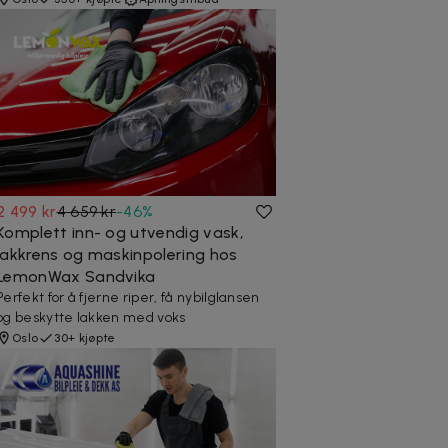
2 499 kr
4 659 kr
-
46
%
Komplett inn- og utvendig vask,
lakkrens og maskinpolering hos
LemonWax Sandvika
Perfekt for å fjerne riper, få nybilglansen
og beskytte lakken med voks
Oslo
30+ kjøpte