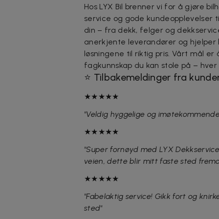
Hos LYX Bil brenner vi for å gjøre bil
service og gode kundeopplevelser tilb
din – fra dekk, felger og dekkservic
anerkjente leverandører og hjelper
løsningene til riktig pris. Vårt mål er
fagkunnskap du kan stole på – hver
⭐ Tilbakemeldinger fra kunder
★★★★★
"Veldig hyggelige og imøtekommende a
★★★★★
"Super fornøyd med LYX Dekkservice. 
veien, dette blir mitt faste sted frem
★★★★★
"Fabelaktig service! Gikk fort og knir
sted"