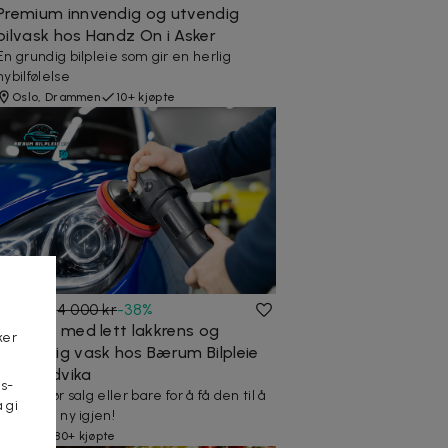
Premium innvendig og utvendig
bilvask hos Handz On i Asker
En grundig bilpleie som gir en herlig
nybilfølelse
Oslo, Drammen
10+ kjøpte
2 499 kr
4 000 kr
-
38
%
Polering med lett lakkrens og
ker
innvendig vask hos Bærum Bilpleie
på Sandvika
s-
Perfekt før salg eller bare for å få den til å
 gi
føles som ny igjen!
n
Oslo
80+ kjøpte