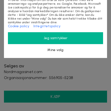
Bruk: Beskyttende mobildeksel med ekstra grep
annonserings- og analysepartnere, ex. Google, Facebook, Microsoft
for daglig bruk
(se cookiepolicy) for å gi deg personaliserte annonser og for å
analysere hvordan markedsføringen resulterer. Om du godkjenner
Opprinnelsesland: Sverige
dette - klikk "Jeg samtykker". Om du ikke ønsker dette, kan du
Garanti: Standard garanti for fabrikasjonsfeil
klikke nei under "Mine valg". Du kan når som helst trekke tilbake ditt
samtykke under innstillingene dine.
Cookie policy
Integritetspolicy
Inkludert i pakken:
1 stk mobildeksel
Jeg samtykker
Leveringstid: 2-6 arbeidsdager
Mine valg
Selges av
Nordmagasinet.com
Organisasjonsnummer
:
556905-5238
KJØP