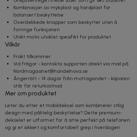
Grepsvennlige riflede sider som gir økt stabilitet
Kombinasjon av mykplast og hardplast for
balansert beskyttelse
Overdekkede knapper som beskytter uten å
forringe funksjonen
Unikt motiv utviklet spesifikt for produktet
Vilkår
Frakt tillkommer
Vid frågor - kontakta supporten direkt via mail på
Nordmagasinet@handelnova.se
Ångerrätt - 14 dagar från mottagandet - köparen
står för returkostnad
Mer om produktet
Leter du etter et mobildeksel som kombinerer stilig
design med pålitelig beskyttelse? Dette premium-
dekselet er utformet for å sitte perfekt på telefonen
og gi et sikkert og komfortabelt grep i hverdagen.