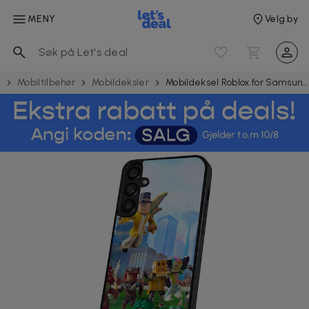
MENY
Velg by
k
Mobiltilbehør
Mobildeksler
Mobildeksel Roblox for Samsung Galaxy A16