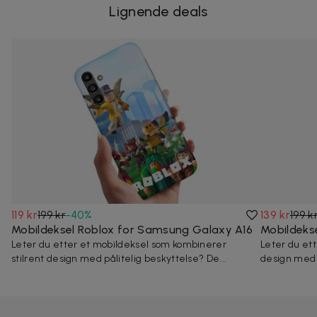
Lignende deals
119 kr
199 kr
-
40
%
139 kr
199 k
Mobildeksel Roblox for Samsung Galaxy A16
Mobildeks
Leter du etter et mobildeksel som kombinerer
Leter du ett
stilrent design med pålitelig beskyttelse? De...
design med p