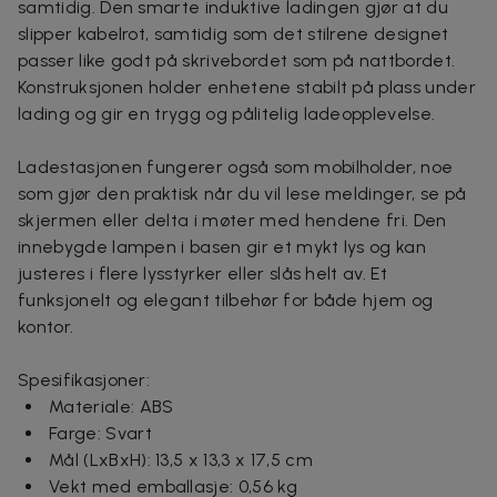
samtidig. Den smarte induktive ladingen gjør at du
slipper kabelrot, samtidig som det stilrene designet
passer like godt på skrivebordet som på nattbordet.
Konstruksjonen holder enhetene stabilt på plass under
lading og gir en trygg og pålitelig ladeopplevelse.
Ladestasjonen fungerer også som mobilholder, noe
som gjør den praktisk når du vil lese meldinger, se på
skjermen eller delta i møter med hendene fri. Den
innebygde lampen i basen gir et mykt lys og kan
justeres i flere lysstyrker eller slås helt av. Et
funksjonelt og elegant tilbehør for både hjem og
kontor.
Spesifikasjoner:
Materiale: ABS
Farge: Svart
Mål (LxBxH): 13,5 x 13,3 x 17,5 cm
Vekt med emballasje: 0,56 kg