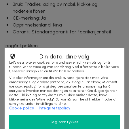
Bruk: Trådløs lading av mobil, klokke og
hodetelefoner
CE-merking: Ja
Opprinnelsesland: Kina
Garanti: Standardgaranti for fabrikasjonsfeil
Inngår i pakken:
1 stk trådløs ladestasjon
Din data, dine valg
Let's deal bruker cookies for å analysere trafikken vår og for å
Leveringstid: 2-6 arbeidsdager
tilpasse vår service og markedsføring. Ved å fortsette å bruke våre
tjenester, samtykker du til vår bruk av cookies.
Vi deler informasjon om din bruk av våre tjenester med våre
annonserings- og analysepartnere, ex. Google, Facebook, Microsoft
(se cookiepolicy) for å gi deg personaliserte annonser og for å
Selges av
analysere hvordan markedsføringen resulterer. Om du godkjenner
Nordmagasinet.com
dette - klikk "Jeg samtykker". Om du ikke ønsker dette, kan du
klikke nei under "Mine valg". Du kan når som helst trekke tilbake ditt
Organisasjonsnummer
:
556905-5238
samtykke under innstillingene dine.
Cookie policy
Integritetspolicy
Jeg samtykker
KJØP