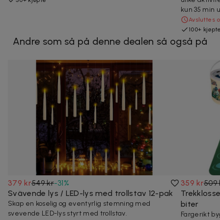
50+ kjøpte
kun 35 min u
Avsluttes 
100+ kjøpt
Andre som så på denne dealen så også på
379 kr
549 kr
-
31
%
359 kr
509 
Svävende lys / LED-lys med trollstav 12-pak
Trekklosse
Skap en koselig og eventyrlig stemning med
biter
svevende LED-lys styrt med trollstav.
Fargerikt by