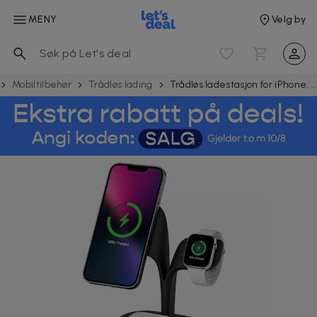
MENY
Velg by
Mobiltilbehør
Trådløs lading
Trådløs ladestasjon for iPhone, Apple Watch og AirPods