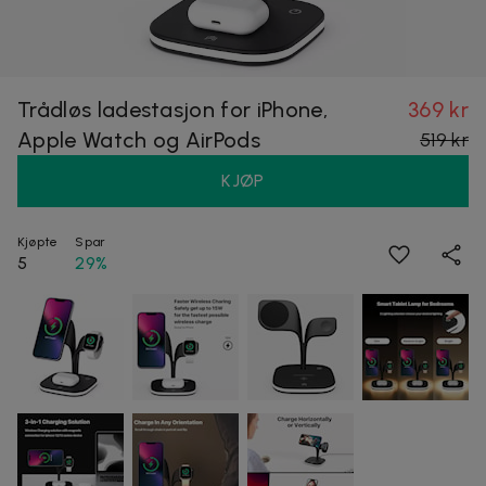
Trådløs ladestasjon for iPhone,
369 kr
Apple Watch og AirPods
519 kr
KJØP
Kjøpte
Spar
5
29%