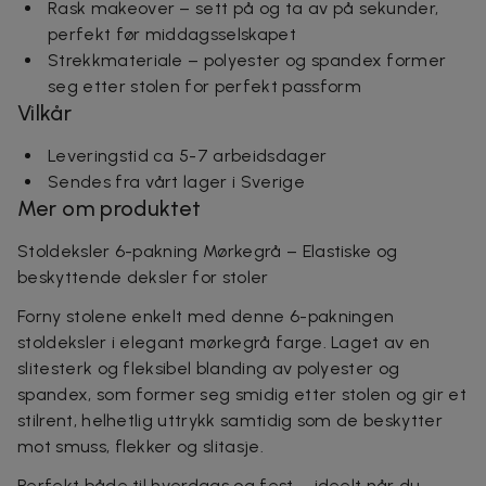
Rask makeover – sett på og ta av på sekunder,
perfekt før middagsselskapet
Strekkmateriale – polyester og spandex former
seg etter stolen for perfekt passform
Vilkår
Leveringstid ca 5-7 arbeidsdager
Sendes fra vårt lager i Sverige
Mer om produktet
Stoldeksler 6-pakning Mørkegrå – Elastiske og
beskyttende deksler for stoler
Forny stolene enkelt med denne 6-pakningen
stoldeksler i elegant mørkegrå farge. Laget av en
slitesterk og fleksibel blanding av polyester og
spandex, som former seg smidig etter stolen og gir et
stilrent, helhetlig uttrykk samtidig som de beskytter
mot smuss, flekker og slitasje.
Perfekt både til hverdags og fest – ideelt når du