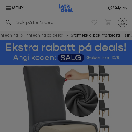
MENY
Velg by
nnredning
Innredning og dekor
Stoltrekk 6-pak mørkegrå – stretch elastiske beskyttelser 65x40x35 cm