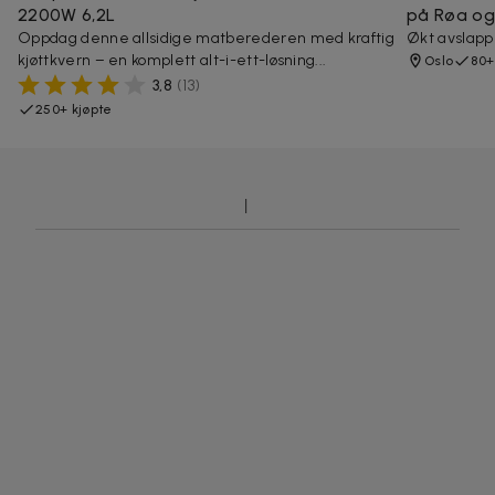
2200W 6,2L
på Røa og
Oppdag denne allsidige matberederen med kraftig
Økt avslapp
kjøttkvern – en komplett alt-i-ett-løsning...
Oslo
80+
3,8
(
13
)
250+ kjøpte