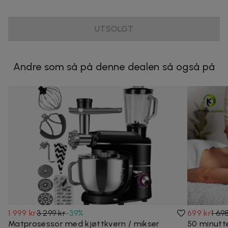
UTSOLGT
Andre som så på denne dealen så også på
1 999 kr
3 299 kr
-
39
%
699 kr
1 69
Matprosessor med kjøttkvern / mikser
50 minutt