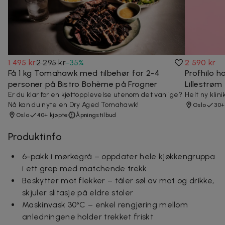
1 495 kr
2 295 kr
-
35
%
2 590 kr
Få 1 kg Tomahawk med tilbehør for 2-4
Profhilo h
personer på Bistro Bohème på Frogner
Lillestrøm
Er du klar for en kjøttopplevelse utenom det vanlige?
Helt ny klini
Nå kan du nyte en Dry Aged Tomahawk!
Oslo
30+
Oslo
40+ kjøpte
Åpningstilbud
Produktinfo
6-pakk i mørkegrå – oppdater hele kjøkkengruppa
i ett grep med matchende trekk
Beskytter mot flekker – tåler søl av mat og drikke,
skjuler slitasje på eldre stoler
Maskinvask 30°C – enkel rengjøring mellom
anledningene holder trekket friskt