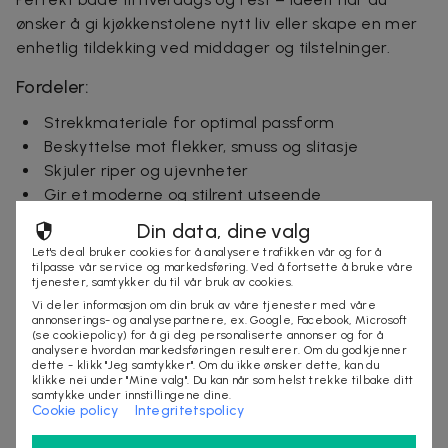
ønsker å gi kjøkkenstolene nytt liv eller skape en mer
enhetlig tildekking ved middager og tilstelninger.
Fordeler:
Strekkmateriale for optimal passform
Beskyttelse mot flekker, smuss og slitasje
Skjuler riper og ujevnheter
Gir et moderne og stilrent utseende
Enkle å ta av og på
Din data, dine valg
Maskinvaskbare for enkel rengjøring
Let's deal bruker cookies for å analysere trafikken vår og for å
tilpasse vår service og markedsføring. Ved å fortsette å bruke våre
Egenskaper:
tjenester, samtykker du til vår bruk av cookies.
Vi deler informasjon om din bruk av våre tjenester med våre
Sydde elastiske bånd for stabil passform
annonserings- og analysepartnere, ex. Google, Facebook, Microsoft
(se cookiepolicy) for å gi deg personaliserte annonser og for å
Mykt, men slitesterkt stoff
analysere hvordan markedsføringen resulterer. Om du godkjenner
Tykt materiale som ikke er gjennomskinnelig
dette - klikk "Jeg samtykker". Om du ikke ønsker dette, kan du
klikke nei under "Mine valg". Du kan når som helst trekke tilbake ditt
Dekker hele stolen for komplett beskyttelse
samtykke under innstillingene dine.
Cookie policy
Integritetspolicy
Passer de fleste standardstoler