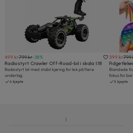
499 kr
799 kr
-
38
%
399 kr
799 
Radiostyrt Crawler Off-Road-bil i skala 1:18
Fidgetlek
Radiostyrt bil med stabil kjøring for lek på flere
Blandede fi
underlag.
fokus for ba
6 kjøpte
5 kjøpte