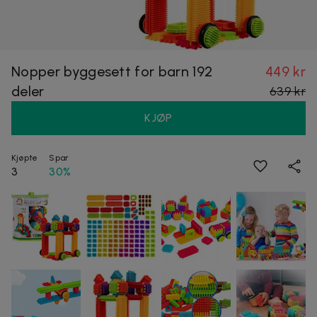
Nopper byggesett for barn 192
449 kr
deler
639 kr
KJØP
Kjøpte
Spar
3
30%