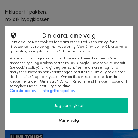
Inkludert i pakken:
192 stk byggklosser
Leveringstid: 2-6 arbeidsdager
Din data, dine valg
Let's deal bruker cookies for å analysere trafikken vår og for å
tilpasse vår service og markedsføring. Ved å fortsette å bruke våre
tjenester, samtykker du til vår bruk av cookies.
Selges av
Vi deler informasjon om din bruk av våre tjenester med våre
annonserings- og analysepartnere, ex. Google, Facebook, Microsoft
Nordmagasinet.com
(se cookiepolicy) for å gi deg personaliserte annonser og for å
Organisasjonsnummer
:
556905-5238
analysere hvordan markedsføringen resulterer. Om du godkjenner
dette - klikk "Jeg samtykker". Om du ikke ønsker dette, kan du
klikke nei under "Mine valg". Du kan når som helst trekke tilbake ditt
samtykke under innstillingene dine.
Cookie policy
Integritetspolicy
KJØP
Jeg samtykker
Andre som så på denne dealen så også på
Mine valg