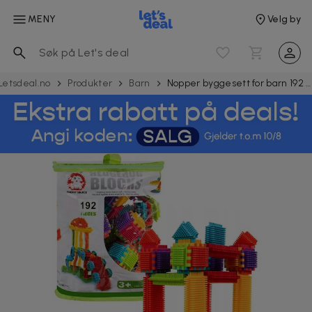
MENY
Velg by
Letsdeal.no
Produkter
Barn
Nopper byggesett for barn 192 deler