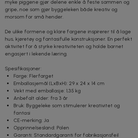
myke piggene gjør delene enkle å feste sammen og
gripe, noe som gjør byggeleken både kreativ og
morsom for små hender.
De ulike formene og klare fargene inspirerer til å lage
hus, kjøretøy og fantasifulle konstruksjoner. En perfekt
aktivitet for å styrke kreativiteten og holde barnet
engasjert i lekende læring.
Spesifikasjoner:
Farge: Flerfarget
Emballasjemål (LxBxH): 29 x 24 x 14 cm
Vekt med emballasje: 1,35 kg
Anbefalt alder: fra 3 år
Bruk: Byggeleke som stimulerer kreativitet og
fantasi
CE-merking: Ja
Opprinnelsesland: Polen
Garanti: Standardgaranti for fabrikasjonsfeil