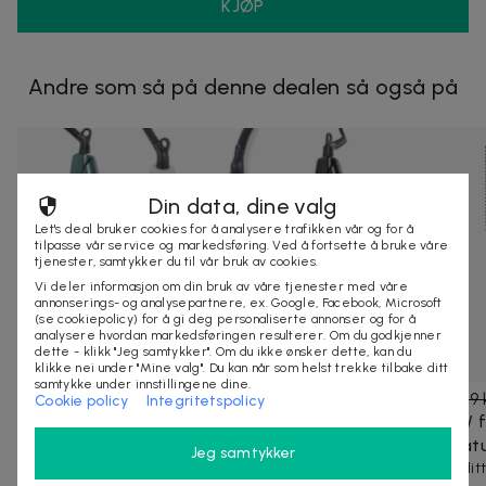
KJØP
Andre som så på denne dealen så også på
Din data, dine valg
Let's deal bruker cookies for å analysere trafikken vår og for å
tilpasse vår service og markedsføring. Ved å fortsette å bruke våre
tjenester, samtykker du til vår bruk av cookies.
Vi deler informasjon om din bruk av våre tjenester med våre
annonserings- og analysepartnere, ex. Google, Facebook, Microsoft
(se cookiepolicy) for å gi deg personaliserte annonser og for å
analysere hvordan markedsføringen resulterer. Om du godkjenner
dette - klikk "Jeg samtykker". Om du ikke ønsker dette, kan du
klikke nei under "Mine valg". Du kan når som helst trekke tilbake ditt
samtykke under innstillingene dine.
299 kr
599 kr
-
50
%
209 kr
399 
Cookie policy
Integritetspolicy
Flatjern Keramiske plater - Justerbar varme
Flatjern /
5-trinns temperaturkontrollRask oppvarmingSkaper
temperatu
Jeg samtykker
interessante stiliseringerFor ulike hårty...
Gi håret dit