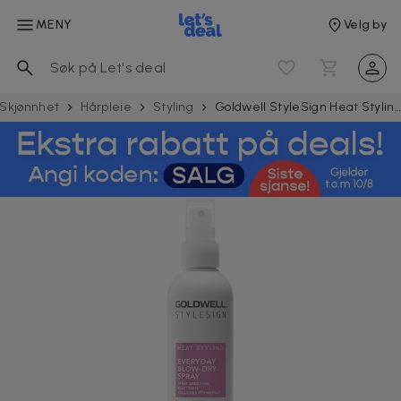
MENY
Velg by
Skjønnhet
Hårpleie
Styling
Goldwell StyleSign Heat Styling Everyday Blow-dry Spray 200ml