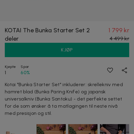
KOTAI The Bunka Starter Set 2
1 799 kr
deler
4 499 kr
KJØP
Kjøpte
Spar
1
60%
Kotai "Bunka Starter Set" inkluderer: skrellekniv med
hamret blad (Bunka Paring Knife) og japansk
universalkniv (Bunka Santoku) - det perfekte settet
for de som ønsker å ta matlagingen til neste nivå
med presisjon og stil.