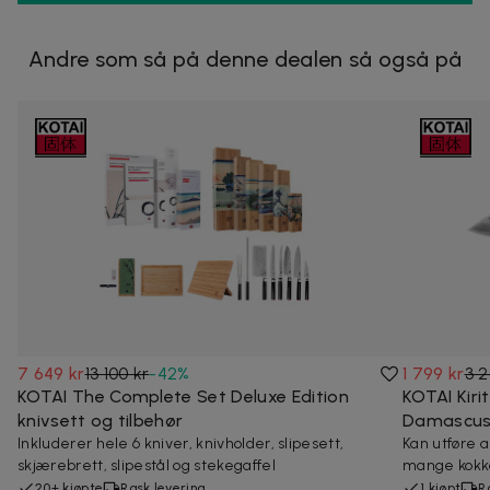
Andre som så på denne dealen så også på
7 649 kr
13 100 kr
-
42
%
1 799 kr
3 2
KOTAI The Complete Set Deluxe Edition
KOTAI Kiri
knivsett og tilbehør
Damascus 
Inkluderer hele 6 kniver, knivholder, slipesett,
Kan utføre al
skjærebrett, slipestål og stekegaffel
mange kokk
20+ kjøpte
Rask levering
1 kjøpt
R