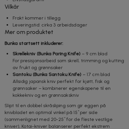
Vilkår
Frakt kommer i tillegg
Leveringstid: cirka 3 arbeidsdager
Mer om produktet
Bunka startsett inkluderer:
Skrellekniv (Bunka Paring Knife)
– 9 cm blad
For presisjonsarbeid som skrell, trimming og kutting
av frukt og grønnsaker
Santoku (Bunka Santoku Knife)
– 17 cm blad
Allsidig japansk kniv perfekt for kjøtt, fisk og
grønnsaker – kombinerer egenskapene til en
kokkekniv og en grønnsakskniv
Slipt til en dobbel skråsliping som gir eggen på
knivbladet en optimal vinkel på 15 ̊ per side
(sammenlignet med 20-25 ̊ for de fleste vestlige
kniver), Kotai-kniver balanserer perfekt ekstrem