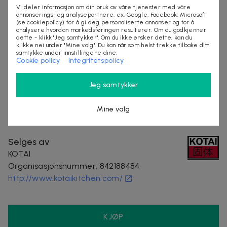
Vi deler informasjon om din bruk av våre tjenester med våre
annonserings- og analysepartnere, ex. Google, Facebook, Microsoft
Vedlikehold
(se cookiepolicy) for å gi deg personaliserte annonser og for å
Ikke kutt på harde overflater (metall, keramikk,
analysere hvordan markedsføringen resulterer. Om du godkjenner
dette - klikk "Jeg samtykker". Om du ikke ønsker dette, kan du
marmor). Bruk et skjærebrett av tre eller myk plast.
klikke nei under "Mine valg". Du kan når som helst trekke tilbake ditt
Ikke kutt bein eller frossen mat. Håndvask og tørk
samtykke under innstillingene dine.
Cookie policy
Integritetspolicy
raskt etter bruk. Ikke vask i oppvaskmaskin, ikke
bløtlegg eller la den ligge i en våt vask.
Jeg samtykker
kjøkken
matlaging
kniv
kokk
Mine valg
Selges av
KOTAI
Organisasjonsnummer
:
842188484
http://www.kotaikitchen.com/
KJØP