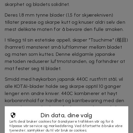
skarphet og bladets soliditet.
Deres 1,8 mm tynne blader (1,5 for skjærekniven)
tillater presise og skarpe kutt og knuser aldri selv den
mest delikate maten for å bevare den fulle smaken.
I tillegg til sin estetiske appell, skaper "Tsuchime" (槌目)
(hamret) mønsteret små luftlommer mellom bladet
og maten som kuttes. Denne eldgamle japanske
metoden reduserer luftmotstanden, og forhindrer at
mat fester seg til bladet.
Smidd med høykarbon japansk 440C rustfritt stål, vil
alle KOTAI-blader holde seg skarpe opptil 10 ganger
lenger enn andre kniver. 440C kombinerer et høyt
karboninnhold for hardhet og kantbevaring med den
optimale mengden krom for korrosjonsbestandighet.
Din data, dine valg
Skjult full tang - KOTAI-bladet strekker seg helt til
Let's deal bruker cookies for å analysere trafikken vår og for å
bunnen av håndtaket - for overlegen holdbarhet og
tilpasse vår service og markedsføring. Ved å fortsette å bruke våre
tjenester, samtykker du til vår bruk av cookies.
balanse.