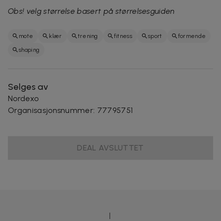
Obs! velg størrelse basert på størrelsesguiden
mote
klær
trening
fitness
sport
formende
shaping
Selges av
Nordexo
Organisasjonsnummer
:
77795751
DEAL AVSLUTTET