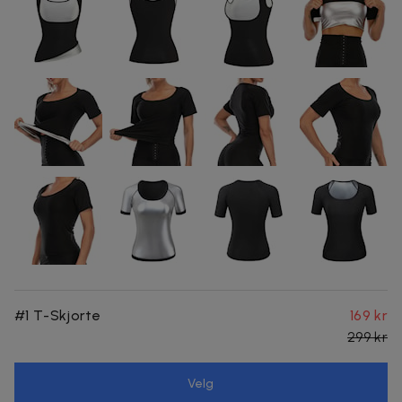
#1 T-Skjorte
169 kr
299 kr
Velg