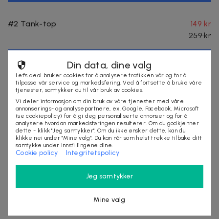
#2 Tank-top
149 kr
259 kr
Velg
Din data, dine valg
Let's deal bruker cookies for å analysere trafikken vår og for å
tilpasse vår service og markedsføring. Ved å fortsette å bruke våre
tjenester, samtykker du til vår bruk av cookies.
#3 Lange tights
199 kr
Vi deler informasjon om din bruk av våre tjenester med våre
339 kr
annonserings- og analysepartnere, ex. Google, Facebook, Microsoft
(se cookiepolicy) for å gi deg personaliserte annonser og for å
analysere hvordan markedsføringen resulterer. Om du godkjenner
dette - klikk "Jeg samtykker". Om du ikke ønsker dette, kan du
Velg
klikke nei under "Mine valg". Du kan når som helst trekke tilbake ditt
samtykke under innstillingene dine.
Cookie policy
Integritetspolicy
#4 Korte tights
169 kr
Jeg samtykker
299 kr
Mine valg
Velg