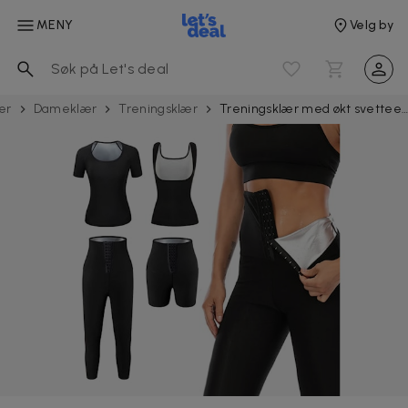
MENY
Velg by
ær
Dameklær
Treningsklær
Treningsklær med økt svetteevn