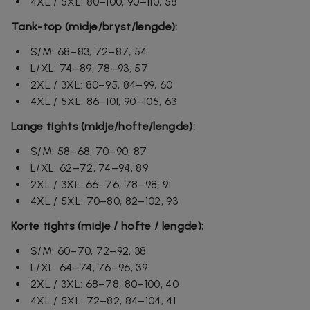
4XL / 5XL: 80–100, 90–110, 58
Tank-top (midje/bryst/lengde):
S/M: 68–83, 72–87, 54
L/XL: 74–89, 78–93, 57
2XL / 3XL: 80–95, 84–99, 60
4XL / 5XL: 86–101, 90–105, 63
Lange tights (midje/hofte/lengde):
S/M: 58–68, 70–90, 87
L/XL: 62–72, 74–94, 89
2XL / 3XL: 66–76, 78–98, 91
4XL / 5XL: 70–80, 82–102, 93
Korte tights (midje / hofte / lengde):
S/M: 60–70, 72–92, 38
L/XL: 64–74, 76–96, 39
2XL / 3XL: 68–78, 80–100, 40
4XL / 5XL: 72–82, 84–104, 41