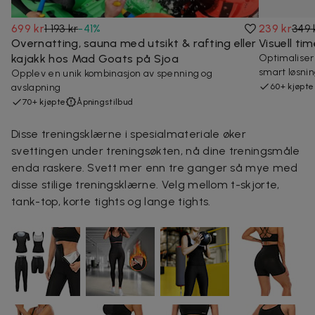
699 kr
1 193 kr
-
41
%
239 kr
349 
Overnatting, sauna med utsikt & rafting eller
Visuell t
kajakk hos Mad Goats på Sjoa
Optimaliser
smart løsning
Opplev en unik kombinasjon av spenning og
avslapning
60+ kjøpte
70+ kjøpte
Åpningstilbud
Disse treningsklærne i spesialmateriale øker
svettingen under treningsøkten, nå dine treningsmåle
enda raskere. Svett mer enn tre ganger så mye med
disse stilige treningsklærne. Velg mellom t-skjorte,
tank-top, korte tights og lange tights.