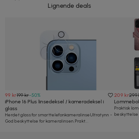
Lignende deals
99 kr
199 kr
-
50
%
209 kr
299 
iPhone 16 Plus linsedeksel / kameradeksel i
Lommebok 
glass
Praktisk l
beskyttelse
Herdet glass for smarttelefonkameralinseUltratynn -
God beskyttelse for kameralinsen.Prakt...