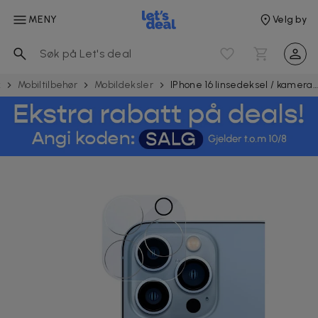
MENY
Velg by
k
Mobiltilbehør
Mobildeksler
IPhone 16 linsedeksel / kameradeksel i glass