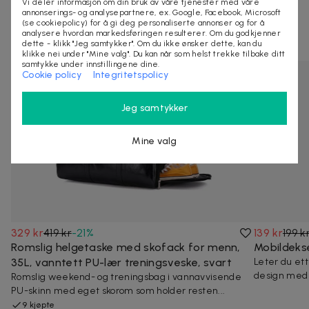
Vi deler informasjon om din bruk av våre tjenester med våre
annonserings- og analysepartnere, ex. Google, Facebook, Microsoft
(se cookiepolicy) for å gi deg personaliserte annonser og for å
Andre som så på denne dealen så også på
analysere hvordan markedsføringen resulterer. Om du godkjenner
dette - klikk "Jeg samtykker". Om du ikke ønsker dette, kan du
klikke nei under "Mine valg". Du kan når som helst trekke tilbake ditt
samtykke under innstillingene dine.
Cookie policy
Integritetspolicy
Jeg samtykker
Mine valg
329 kr
419 kr
-
21
%
139 kr
199 k
Romslig helgetaske med skofack for menn,
Mobildekse
35L, vanntett PU-lær treningsveske, svart
Leter du ett
design med p
Romslig weekend- og treningsbag i vannavvisende
PU-skinn med eget skorom som holder resten...
9 kjøpte