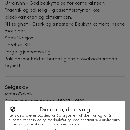
Ultratynn - God beskyttelse for kameralinsen.
Praktisk og pålitelig - glasset forstyrrer ikke
bildekvaliteten og blitslampen.
9H seighet - Sterk og slitesterk. Beskytt kameralinsene
mot riper.
Spesifikasjon:
Hardhet: 9H
Farge: gjennomsiktig
Pakken inneholder: herdet glass, støvabsorberende,
tøysett
Selges av
MobiloTeknik
Organisasjonsnummer
:
559274-0129
Din data, dine valg
Let's deal bruker cookies for å analysere trafikken vår og for å
tilpasse vår service og markedsføring. Ved å fortsette å bruke våre
KJØP
tjenester, samtykker du til vår bruk av cookies.