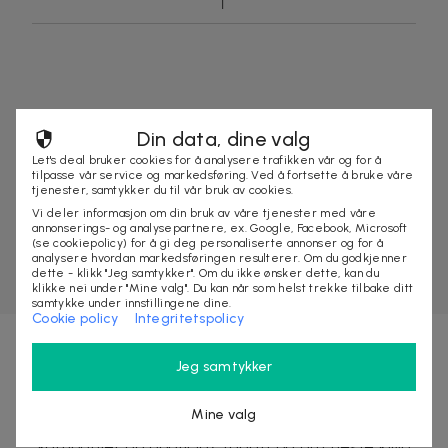
Din data, dine valg
Let's deal bruker cookies for å analysere trafikken vår og for å
tilpasse vår service og markedsføring. Ved å fortsette å bruke våre
tjenester, samtykker du til vår bruk av cookies.
Vi deler informasjon om din bruk av våre tjenester med våre
annonserings- og analysepartnere, ex. Google, Facebook, Microsoft
(se cookiepolicy) for å gi deg personaliserte annonser og for å
analysere hvordan markedsføringen resulterer. Om du godkjenner
dette - klikk "Jeg samtykker". Om du ikke ønsker dette, kan du
klikke nei under "Mine valg". Du kan når som helst trekke tilbake ditt
samtykke under innstillingene dine.
Cookie policy
Integritetspolicy
Jeg samtykker
Nyhetsbrevet fylt med fordeler
Mine valg
Få eksklusive rabatter, tjuvstart på store
kampanjer og opptil 10% rabatt på ditt neste kjøp