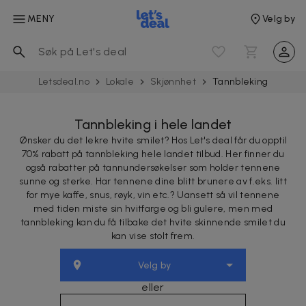
MENY
Velg by
Letsdeal.no
Lokale
Skjønnhet
Tannbleking
Tannbleking i hele landet
Ønsker du det lekre hvite smilet? Hos Let's deal får du opptil
70% rabatt på tannbleking hele landet tilbud. Her finner du
også rabatter på tannundersøkelser som holder tennene
sunne og sterke. Har tennene dine blitt brunere av f.eks. litt
for mye kaffe, snus, røyk, vin etc.? Uansett så vil tennene
med tiden miste sin hvitfarge og bli gulere, men med
tannbleking kan du få tilbake det hvite skinnende smilet du
kan vise stolt frem.
Velg by
eller