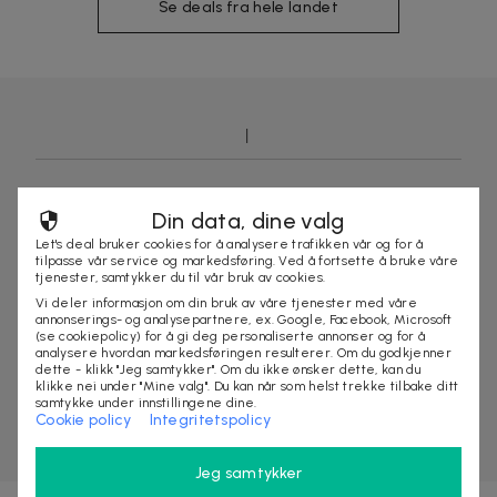
Se deals fra hele landet
Din data, dine valg
Let's deal bruker cookies for å analysere trafikken vår og for å
tilpasse vår service og markedsføring. Ved å fortsette å bruke våre
tjenester, samtykker du til vår bruk av cookies.
Vi deler informasjon om din bruk av våre tjenester med våre
annonserings- og analysepartnere, ex. Google, Facebook, Microsoft
(se cookiepolicy) for å gi deg personaliserte annonser og for å
analysere hvordan markedsføringen resulterer. Om du godkjenner
dette - klikk "Jeg samtykker". Om du ikke ønsker dette, kan du
klikke nei under "Mine valg". Du kan når som helst trekke tilbake ditt
samtykke under innstillingene dine.
Cookie policy
Integritetspolicy
Jeg samtykker