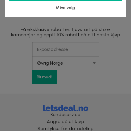
Mine valg
Nyhetsbrevet fylt med fordeler
Få eksklusive rabatter, tjuvstart på store
kampanjer og opptil 10% rabatt på ditt neste kjøp
Bli med!
Kundeservice
Angre på et kjøp
Samtykke for datadeling