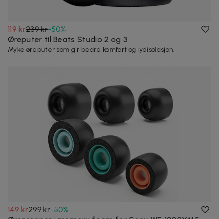
119 kr
239 kr
-
50
%
Øreputer til Beats Studio 2 og 3
Myke øreputer som gir bedre komfort og lydisolasjon.
149 kr
299 kr
-
50
%