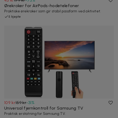
45 kr
179 kr
-
75
%
Ørekroker for AirPods-hodetelefoner
Praktiske ørekroker som gir stabil passform ved aktivitet.
5 kjøpte
109 kr
159 kr
-
31
%
Universal fjernkontroll for Samsung TV
Praktisk erstatning for Samsung TV.