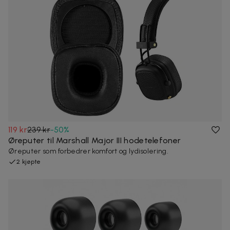
119 kr
239 kr
-
50
%
Øreputer til Marshall Major III hodetelefoner
Øreputer som forbedrer komfort og lydisolering.
2 kjøpte