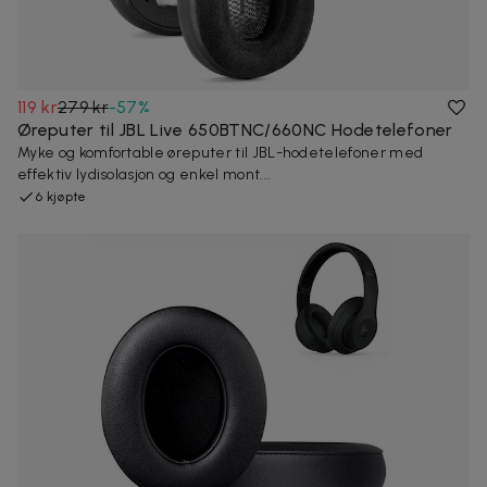
119 kr
279 kr
-
57
%
Øreputer til JBL Live 650BTNC/660NC Hodetelefoner
Myke og komfortable øreputer til JBL-hodetelefoner med
effektiv lydisolasjon og enkel mont...
6 kjøpte