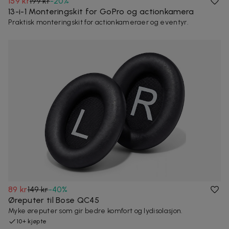
159 kr
199 kr
-
20
%
13-i-1 Monteringskit for GoPro og actionkamera
Praktisk monteringskit for actionkameraer og eventyr.
89 kr
149 kr
-
40
%
Øreputer til Bose QC45
Myke øreputer som gir bedre komfort og lydisolasjon.
10+ kjøpte