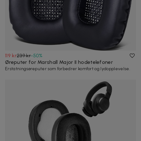
119 kr
239 kr
-
50
%
Øreputer for Marshall Major II hodetelefoner
Erstatningsøreputer som forbedrer komfort og lydopplevelse.