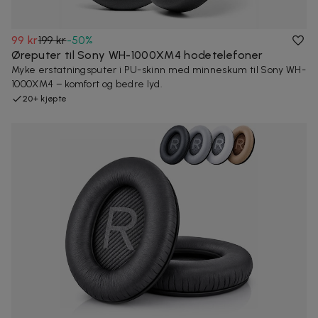
99 kr
199 kr
-
50
%
Øreputer til Sony WH-1000XM4 hodetelefoner
Myke erstatningsputer i PU-skinn med minneskum til Sony WH-
1000XM4 – komfort og bedre lyd.
20+ kjøpte