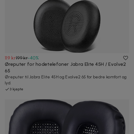
119 kr
199 kr
-
40
%
Øreputer for hodetelefoner Jabra Elite 45H / Evolve2
65
Øreputer til Jabra Elite 45H og Evolve2 65 for bedre komfort og
lyd.
3 kjøpte