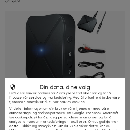
1 kjøpt
Din data, dine valg
Let's deal bruker cookies for å analysere trafikken vår og for å
159 kr
229 kr
-
31
%
tilpasse vår service og markedsføring. Ved å fortsette å bruke våre
Bluetoothadapter til TV, bilstereo og datamaskin
tjenester, samtykker du til vår bruk av cookies.
Gjør eldre enheter trådløse.
Vi deler informasjon om din bruk av våre tjenester med våre
annonserings- og analysepartnere, ex. Google, Facebook, Microsoft
(se cookiepolicy) for å gi deg personaliserte annonser og for å
analysere hvordan markedsføringen resulterer. Om du godkjenner
dette - klikk "Jeg samtykker". Om du ikke ønsker dette, kan du