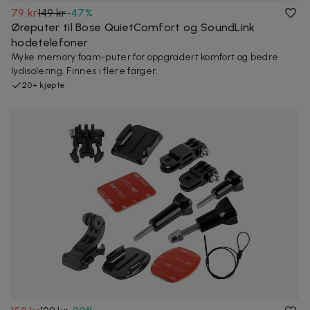
79 kr
149 kr
-
47
%
Øreputer til Bose QuietComfort og SoundLink
hodetelefoner
Myke memory foam-puter for oppgradert komfort og bedre
lydisolering. Finnes i flere farger.
20+ kjøpte