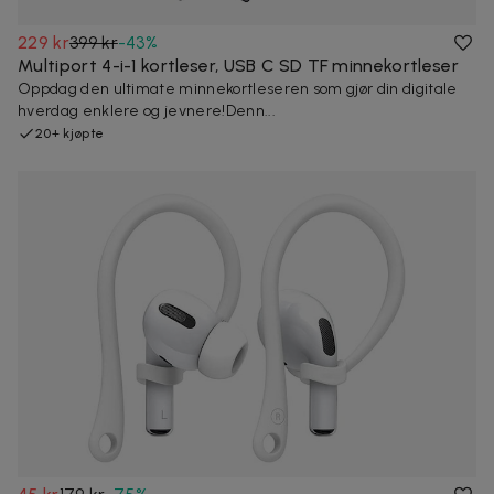
229 kr
399 kr
-
43
%
Multiport 4-i-1 kortleser, USB C SD TF minnekortleser
Oppdag den ultimate minnekortleseren som gjør din digitale
hverdag enklere og jevnere!Denn...
20+ kjøpte