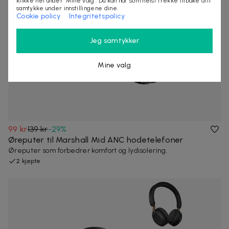
klikke nei under "Mine valg". Du kan når som helst trekke tilbake ditt
samtykke under innstillingene dine.
Cookie policy
Integritetspolicy
Jeg samtykker
Mine valg
99 kr
139 kr
-
29
%
Øreputer til Marshall Mid ANC hodetelefoner
Øreputer som forbedrer komfort og lydisolering.
2 kjøpte