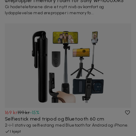
Ørepropper i memory foam for Sony WF-1000XM5
Gi hodetelefonene dine et nytt nivå av komfort og
lydopplevelse med ørepropper i memory fo...
169 kr
199 kr
-
15
%
Selfiestick med tripod og Bluetooth 60 cm
2-i-1 stativ og selfiestang med Bluetooth for Android og iPhone.
1 kjøpt