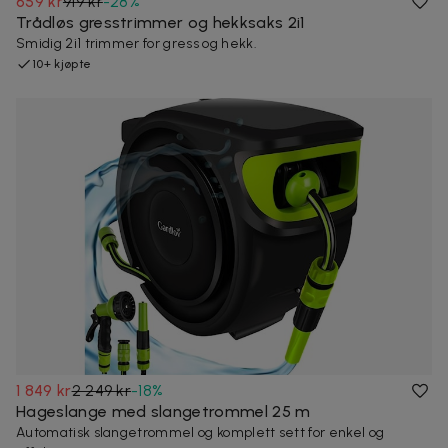
659 kr
919 kr
-
28
%
Trådløs gresstrimmer og hekksaks 2i1
Smidig 2i1 trimmer for gress og hekk.
10+ kjøpte
1 849 kr
2 249 kr
-
18
%
Hageslange med slangetrommel 25 m
Automatisk slangetrommel og komplett sett for enkel og