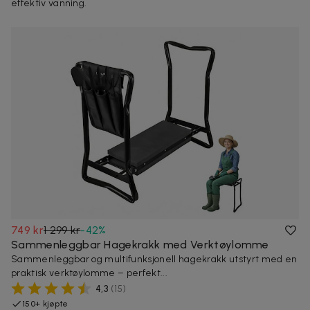
effektiv vanning.
749 kr
1 299 kr
-
42
%
Sammenleggbar Hagekrakk med Verktøylomme
Sammenleggbar og multifunksjonell hagekrakk utstyrt med en
praktisk verktøylomme – perfekt...
4,3
(
15
)
150+ kjøpte