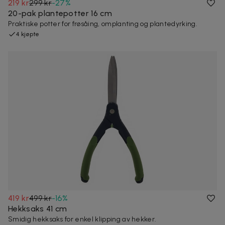
219 kr
299 kr
-
27
%
20-pak plantepotter 16 cm
Praktiske potter for frøsåing, omplanting og plantedyrking.
4 kjøpte
419 kr
499 kr
-
16
%
Hekksaks 41 cm
Smidig hekksaks for enkel klipping av hekker.