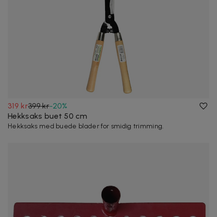
319 kr
399 kr
-
20
%
Hekksaks buet 50 cm
Hekksaks med buede blader for smidig trimming.