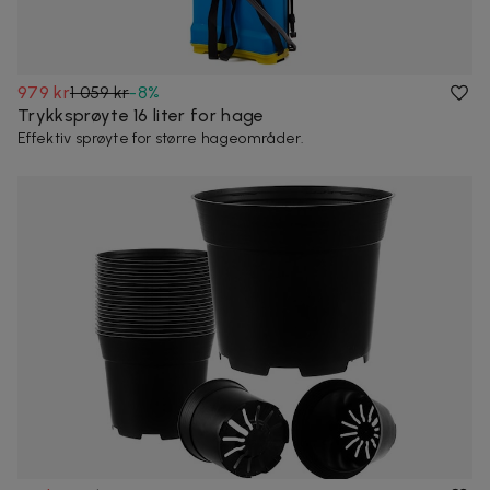
979 kr
1 059 kr
-
8
%
Trykksprøyte 16 liter for hage
Effektiv sprøyte for større hageområder.