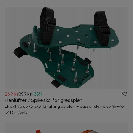
269 kr
399 kr
-
33
%
Plenlufter / Spikesko for gressplen
Effektive spikersko for lufting av plen – passer størrelse 36–46.
30+ kjøpte