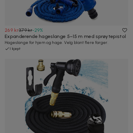
269 kr
379 kr
-
29
%
Expanderende hageslange 5–15 m med sprøytepistol
Hageslange for hjem og hage. Velg blant flere farger.
1 kjøpt