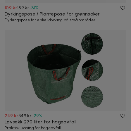
109 kr
159 kr
-
31
%
Dyrkingspose / Plantepose for grønnsaker
Dyrkingspose for enkel dyrking på små områder.
249 kr
349 kr
-
29
%
Løvsekk 270 liter for hageavfall
Praktisk løsning for hageavfall.