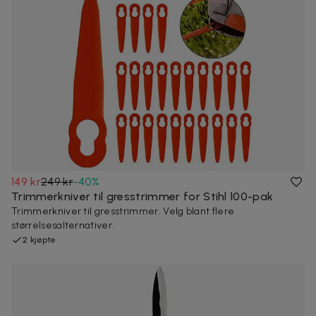
149 kr
249 kr
-
40
%
Trimmerkniver til gresstrimmer for Stihl 100-pak
Trimmerkniver til gresstrimmer. Velg blant flere
størrelsesalternativer.
2 kjøpte