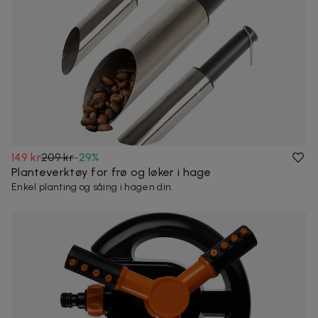
149 kr
209 kr
-
29
%
Planteverktøy for frø og løker i hage
Enkel planting og såing i hagen din.