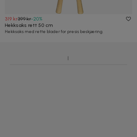
319 kr
399 kr
-
20
%
Hekksaks rett 50 cm
Hekksaks med rette blader for presis beskjæring.