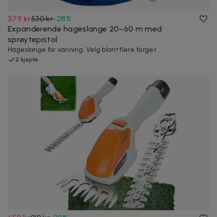
379 kr
530 kr
-
28
%
Expanderende hageslange 20–60 m med
sprøytepistol
Hageslange for vanning. Velg blant flere farger.
2 kjøpte