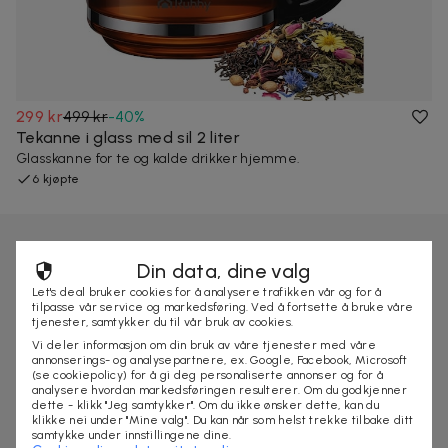
299 kr
499 kr
-
40
%
Tekanne i glass med sil 2 liter
Glasskanne for te og kalde drikker hjemme.
6 kjøpte
Din data, dine valg
Let's deal bruker cookies for å analysere trafikken vår og for å
tilpasse vår service og markedsføring. Ved å fortsette å bruke våre
tjenester, samtykker du til vår bruk av cookies.
Vi deler informasjon om din bruk av våre tjenester med våre
annonserings- og analysepartnere, ex. Google, Facebook, Microsoft
(se cookiepolicy) for å gi deg personaliserte annonser og for å
analysere hvordan markedsføringen resulterer. Om du godkjenner
dette - klikk "Jeg samtykker". Om du ikke ønsker dette, kan du
klikke nei under "Mine valg". Du kan når som helst trekke tilbake ditt
samtykke under innstillingene dine.