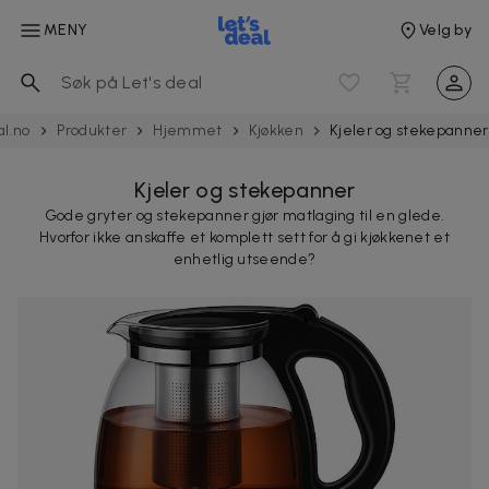
MENY
Velg by
al.no
Produkter
Hjemmet
Kjøkken
Kjeler og stekepanner
Kjeler og stekepanner
Gode ​​gryter og stekepanner gjør matlaging til en glede.
Hvorfor ikke anskaffe et komplett sett for å gi kjøkkenet et
enhetlig utseende?