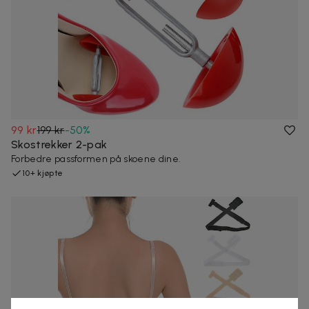
99 kr
199 kr
-
50
%
Skostrekker 2-pak
Forbedre passformen på skoene dine.
10+ kjøpte