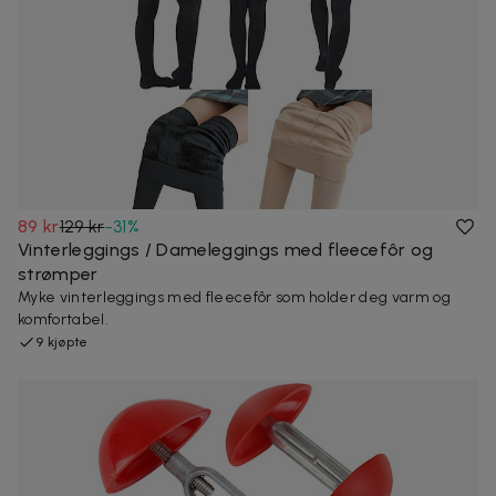
89 kr
129 kr
-
31
%
Vinterleggings / Dameleggings med fleecefôr og
strømper
Myke vinterleggings med fleecefôr som holder deg varm og
komfortabel.
9 kjøpte