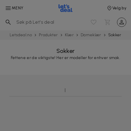
MENY
Velg by
Letsdeal.no
Produkter
Klær
Dameklær
Sokker
Sokker
Føttene er de viktigste! Her er modeller for enhver smak.