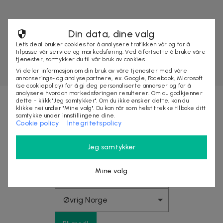
Din data, dine valg
Let's deal bruker cookies for å analysere trafikken vår og for å
tilpasse vår service og markedsføring. Ved å fortsette å bruke våre
tjenester, samtykker du til vår bruk av cookies.
Vi deler informasjon om din bruk av våre tjenester med våre
annonserings- og analysepartnere, ex. Google, Facebook, Microsoft
(se cookiepolicy) for å gi deg personaliserte annonser og for å
analysere hvordan markedsføringen resulterer. Om du godkjenner
dette - klikk "Jeg samtykker". Om du ikke ønsker dette, kan du
klikke nei under "Mine valg". Du kan når som helst trekke tilbake ditt
Nyhetsbrevet fylt med fordeler
samtykke under innstillingene dine.
Cookie policy
Integritetspolicy
Få eksklusive rabatter, tjuvstart på store
Jeg samtykker
kampanjer og opptil 10% rabatt på ditt neste kjøp
Mine valg