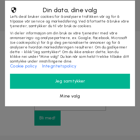
Din data, dine valg
Let's deal bruker cookies for å analysere trafikken vår og for å
tilpasse vår service og markedsføring. Ved å fortsette å bruke våre
tjenester, samtykker du til vår bruk av cookies.
Vi deler informasjon om din bruk av våre tjenester med våre
annonserings- og analysepartnere, ex. Google, Facebook, Microsoft
(se cookiepolicy) for å gi deg personaliserte annonser og for å
analysere hvordan markedsføringen resulterer. Om du godkjenner
Nyhetsbrevet fylt med fordeler
dette - klikk "Jeg samtykker". Om du ikke ønsker dette, kan du
klikke nei under "Mine valg". Du kan når som helst trekke tilbake ditt
samtykke under innstillingene dine.
Cookie policy
Integritetspolicy
Få eksklusive rabatter, tjuvstart på store
kampanjer og opptil 10% rabatt på ditt neste kjøp
Jeg samtykker
Mine valg
Bli med!