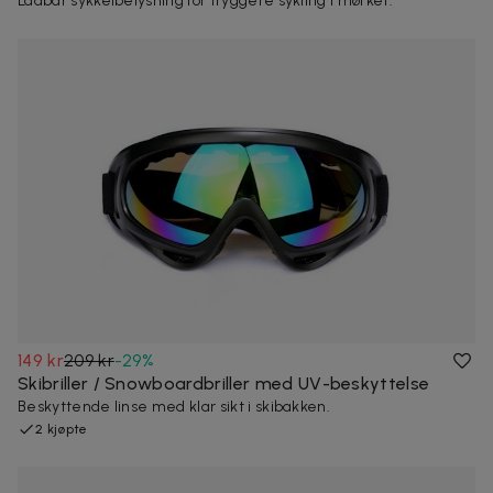
Ladbar sykkelbelysning for tryggere sykling i mørket.
149 kr
209 kr
-
29
%
Skibriller / Snowboardbriller med UV-beskyttelse
Beskyttende linse med klar sikt i skibakken.
2 kjøpte