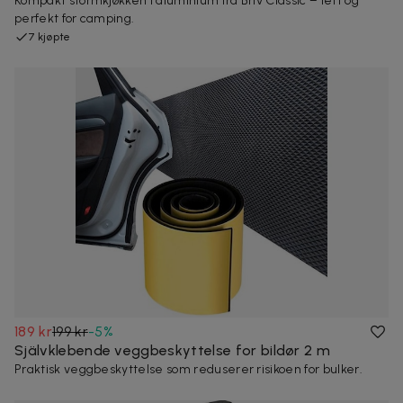
Kompakt stormkjøkken i aluminium fra Briv Classic – lett og
perfekt for camping.
7 kjøpte
189 kr
199 kr
-
5
%
Självklebende veggbeskyttelse for bildør 2 m
Praktisk veggbeskyttelse som reduserer risikoen for bulker.