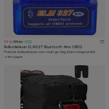
99 kr
199 kr
-
50
%
Feilkodeleser ELM327 Bluetooth Mini OBD2
Praktisk feilkodeleser som raskt gir deg bilens diagnostikk.
40+ kjøpte