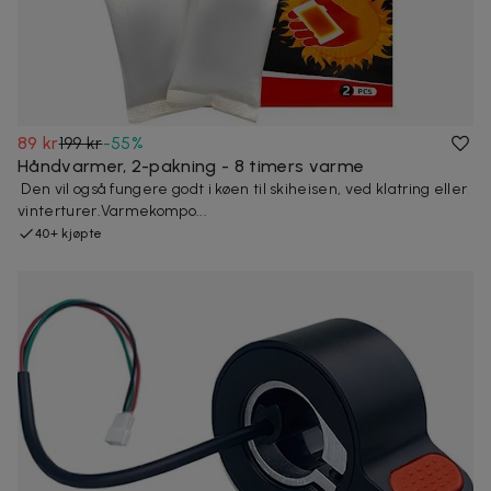
89 kr
199 kr
-
55
%
Håndvarmer, 2-pakning - 8 timers varme
Den vil også fungere godt i køen til skiheisen, ved klatring eller
vinterturer.Varmekompo...
40+ kjøpte