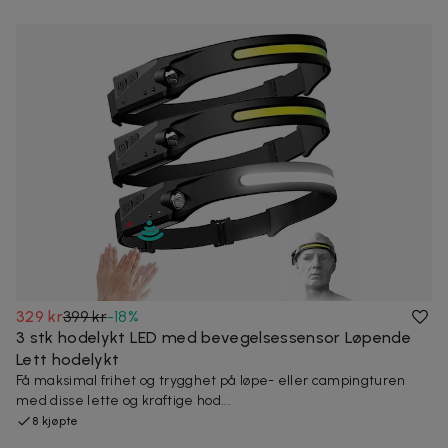
329 kr
399 kr
-
18
%
3 stk hodelykt LED med bevegelsessensor Løpende
Lett hodelykt
Få maksimal frihet og trygghet på løpe- eller campingturen
med disse lette og kraftige hod...
8 kjøpte