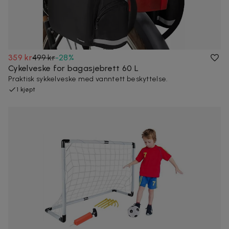
359 kr
499 kr
-
28
%
Cykelveske for bagasjebrett 60 L
Praktisk sykkelveske med vanntett beskyttelse.
1 kjøpt