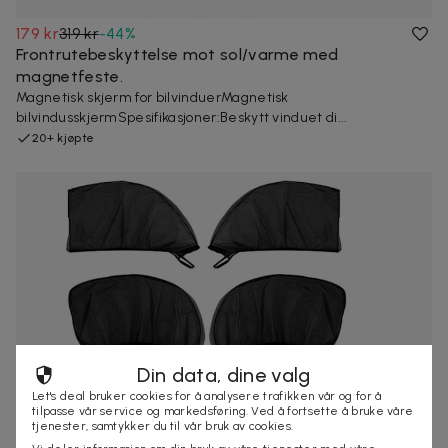
179 kr
319 kr
-
44
%
Frontrutebeskyttelse mot sol/varme med
magnetfeste.
Magnetisk skjerm for bilvinduerMagnetisk
bilvindusskjermSpesifikasjoner:Beskytt vinduet di...
20+ kjøpte
Din data, dine valg
Let's deal bruker cookies for å analysere trafikken vår og for å
tilpasse vår service og markedsføring. Ved å fortsette å bruke våre
tjenester, samtykker du til vår bruk av cookies.