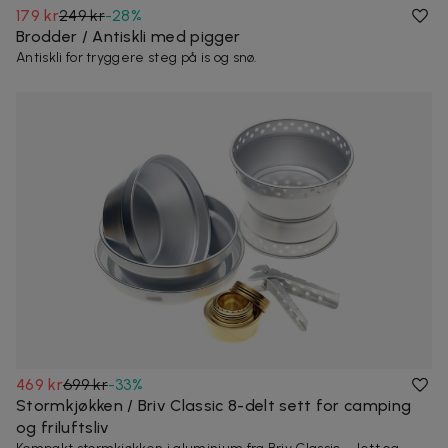
179 kr
249 kr
-
28
%
Brodder / Antiskli med pigger
Antiskli for tryggere steg på is og snø.
469 kr
699 kr
-
33
%
Stormkjøkken / Briv Classic 8-delt sett for camping
og friluftsliv