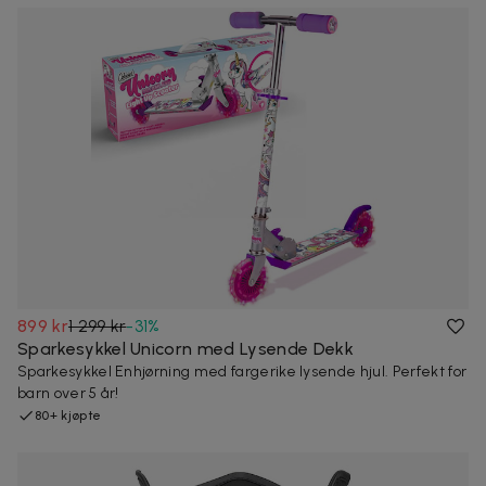
899 kr
1 299 kr
-
31
%
Sparkesykkel Unicorn med Lysende Dekk
Sparkesykkel Enhjørning med fargerike lysende hjul. Perfekt for
barn over 5 år!
80+ kjøpte