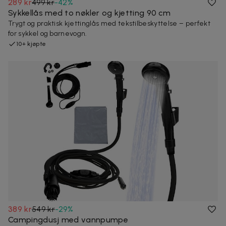
289 kr
499 kr
-
42
%
Sykkellås med to nøkler og kjetting 90 cm
Trygt og praktisk kjettinglås med tekstilbeskyttelse – perfekt
for sykkel og barnevogn.
10+ kjøpte
389 kr
549 kr
-
29
%
Campingdusj med vannpumpe