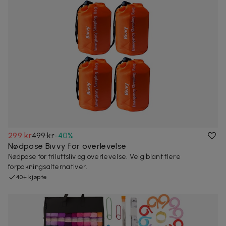
299 kr
499 kr
-
40
%
Nødpose Bivvy for overlevelse
Nødpose for friluftsliv og overlevelse. Velg blant flere
forpakningsalternativer.
40+ kjøpte