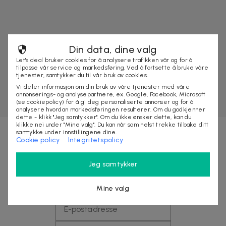
Din data, dine valg
Let's deal bruker cookies for å analysere trafikken vår og for å
tilpasse vår service og markedsføring. Ved å fortsette å bruke våre
tjenester, samtykker du til vår bruk av cookies.
Vi deler informasjon om din bruk av våre tjenester med våre
annonserings- og analysepartnere, ex. Google, Facebook, Microsoft
(se cookiepolicy) for å gi deg personaliserte annonser og for å
analysere hvordan markedsføringen resulterer. Om du godkjenner
dette - klikk "Jeg samtykker". Om du ikke ønsker dette, kan du
klikke nei under "Mine valg". Du kan når som helst trekke tilbake ditt
samtykke under innstillingene dine.
Cookie policy
Integritetspolicy
Nyhetsbrevet fylt med fordeler
Jeg samtykker
Få eksklusive rabatter, tjuvstart på store
kampanjer og opptil 10% rabatt på ditt neste kjøp
Mine valg