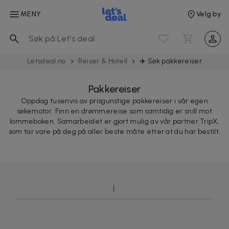
MENY
Velg by
Letsdeal.no
Reiser & Hotell
✈️ Søk pakkereiser
Pakkereiser
Oppdag tusenvis av prisgunstige pakkereiser i vår egen
søkemotor. Finn en drømmereise som samtidig er snill mot
lommeboken. Samarbeidet er gjort mulig av vår partner TripX,
som tar vare på deg på aller beste måte etter at du har bestilt.