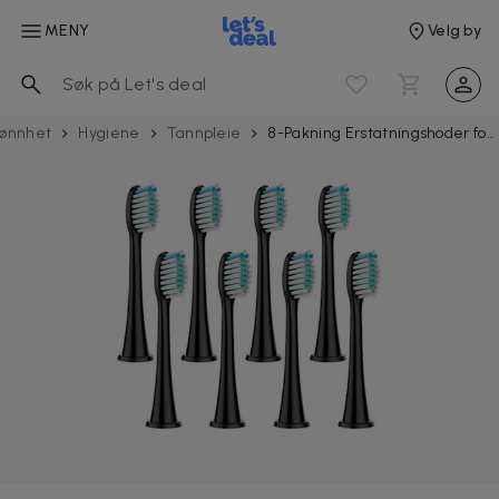
MENY
Velg by
jønnhet
Hygiene
Tannpleie
8-Pakning Erstatningshoder for Philips Sonicare Seriene 3, 6, 9