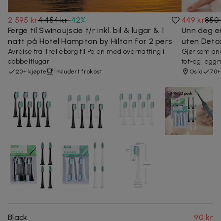
2 595 kr
4 454 kr
-
42
%
449 kr
850 
Ferge til Swinoujscie t/r inkl. bil & lugar & 1
Unn deg e
natt på Hotel Hampton by Hilton for 2 pers
uten Detox
Avreise fra Trelleborg til Polen med overnatting i
Gjør som an
dobbeltlugar
fot-og legg
20+ kjøpte
Inkludert frokost
Oslo
70+
Black
90 kr