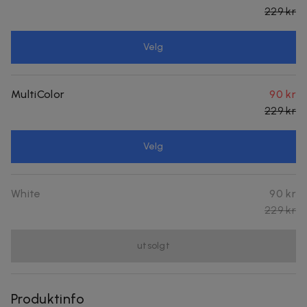
229 kr
Velg
MultiColor
90 kr
229 kr
Velg
White
90 kr
229 kr
utsolgt
Produktinfo