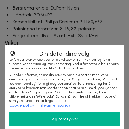
Børstemateriale: DuPont Nylon
Håndtak: POM+PP
Kompatibilitet: Philips Sonicare P-HX3/6/9
Pakningsalternativer: 8, 16, 32-pakning
Fargealternativer: Svart, Hvit, Svart/Hvit
Vilkår
Din data, dine valg
Leveringstid: 4-10 arbeidsdager
Mer om produktet
Let's deal bruker cookies for å analysere trafikken vår og for å
tilpasse vår service og markedsføring. Ved å fortsette å bruke våre
tjenester, samtykker du til vår bruk av cookies.
Oppgrader din munnstellrutine med vår 8-pakning
Vi deler informasjon om din bruk av våre tjenester med våre
erstatningshoder for Philips Sonicare, kompatibel med
annonserings- og analysepartnere, ex. Google, Facebook, Microsoft
(se cookiepolicy) for å gi deg personaliserte annonser og for å
seriene 3, 6, 9. Laget med høykvalitets DuPont Nylon
analysere hvordan markedsføringen resulterer. Om du godkjenner
dette - klikk "Jeg samtykker". Om du ikke ønsker dette, kan du
børster og et POM+PP håndtak, tilbyr disse
klikke nei under "Mine valg". Du kan når som helst trekke tilbake ditt
børstehodene overlegen rengjøring og tannpleie. De
samtykke under innstillingene dine.
Cookie policy
Integritetspolicy
er designet for å massere tannkjøttet og redusere
risikoen for hull, noe som fører til færre tannlegebesøk
Jeg samtykker
og friskere pust. Våre børstehoder er skånsomme mot
tannemaljen samtidig som de effektivt fjerner