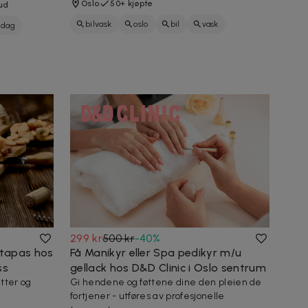
Oslo
50+ kjøpte
ud
bilvask
oslo
bil
vask
ddag
bilpleie
rens
rengjøring
299 kr
500 kr
-
40
%
 tapas hos
Få Manikyr eller Spa pedikyr m/u
ss
gellack hos D&D Clinic i Oslo sentrum
tter og
Gi hendene og føttene dine den pleien de
fortjener - utføres av profesjonelle