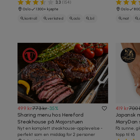
3,3
(
154
)
Oslo
1300+ kjøpte
Oslo
800
kontroll
verksted
oslo
bil
mat
restauran
499 kr
773 kr
-
35
%
419 kr
700 
Sharing menu hos Hereford
Japansk m
Steakhouse på Majorstuen
MaryDan s
Nyt en komplett steakhouse-opplevelse -
Få sunne, gl
perfekt som en middag for 2 personer
topp til tå