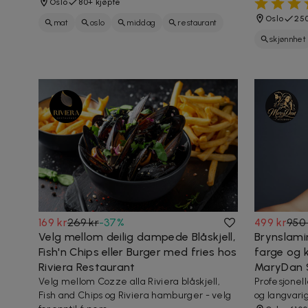
Oslo
80+ kjøpte
Oslo
250
mat
oslo
middag
restaurant
skjønnhet
spise
negler
169 kr
269 kr
-
37
%
499 kr
950 
Velg mellom deilig dampede Blåskjell,
Brynslami
Fish'n Chips eller Burger med fries hos
farge og k
Riviera Restaurant
MaryDan 
Velg mellom Cozze alla Riviera blåskjell,
Profesjonell
Fish and Chips og Riviera hamburger - velg
og langvarig