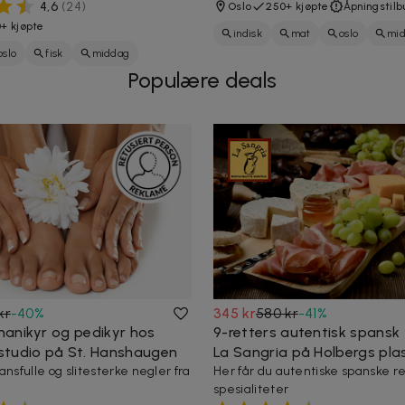
4,6
(
24
)
Oslo
250+ kjøpte
Åpningstilb
+ kjøpte
indisk
mat
oslo
mi
oslo
fisk
middag
restaurant
spise
Populære deals
t
sushi
asiatisk
kr
-
40
%
345 kr
580 kr
-
41
%
anikyr og pedikyr hos
9-retters autentisk spansk
tudio på St. Hanshaugen
La Sangria på Holbergs pla
ansfulle og slitesterke negler fra
Her får du autentiske spanske re
spesialiteter