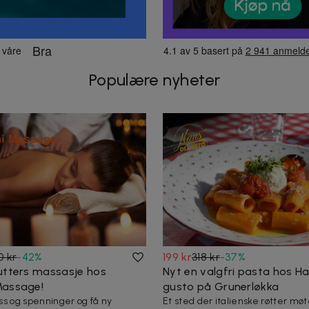
Populære nyheter
0 kr
-
42
%
199 kr
318 kr
-
37
%
utters massasje hos
Nyt en valgfri pasta hos Ha
Massage!
gusto på Grunerløkka
ress og spenninger og få ny
Et sted der italienske røtter møt