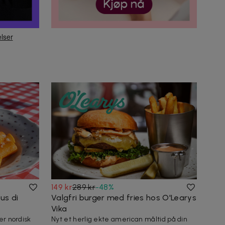
149 kr
289 kr
-
48
%
us di
Valgfri burger med fries hos O'Learys
Vika
er nordisk
Nyt et herlig ekte american måltid på din