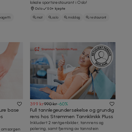
lokale sportsrestaurant i Oslo!
Oslo
50+ kjøpte
pagetti
mat
oslo
middag
restaurant
fries
hamburger
vika
399 kr
990 kr
-
60
%
ture base
Full tannlegeundersøkelse og grundig
os
rens hos Strømmen Tannklinikk Pluss
Inkludert 2 røntgenbilder, tannrens og
polering, samt fjerning av tannstein
n omsorgen