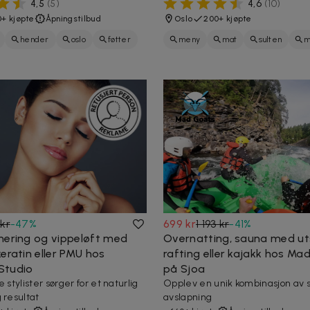
4,5
(
5
)
4,6
(
10
)
+ kjøpte
Åpningstilbud
Oslo
200+ kjøpte
hender
oslo
føtter
meny
mat
sulten
m
måltid
tapas
spise
restaurant
kr
-
47
%
699 kr
1 193 kr
-
41
%
nering og vippeløft med
Overnatting, sauna med ut
eratin eller PMU hos
rafting eller kajakk hos Ma
Studio
på Sjoa
e stylister sørger for et naturlig
Opplev en unik kombinasjon av 
 resultat
avslapning