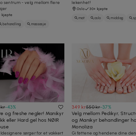
slo sentrum - velg mellom flere
lekenhet!
sjer
Oslo
30+ kjøpte
 kjøpte
mat
oslo
middag
s
behandling
massasje
restaurant
spise
pasta
sasje
italiensk
 kr
-
43
%
349 kr
550 kr
-
37
%
e og freshe negler! Manikyr
Velg mellom Pedikyr, Struc
k eller Hard gel hos NØIR
og Manikyr behandlinger h
ouse
Monoliza
ldesignere sørger for et vakkert
Gi føttene og hendene dine de