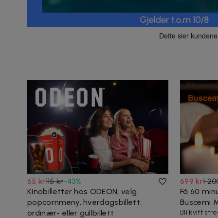
65 kr
115 kr
-
43
%
699 kr
1 20
Kinobilletter hos ODEON, velg
Få 60 min
popcornmeny, hverdagsbillett,
Buscemi 
ordinær- eller gullbillett
Bli kvitt st