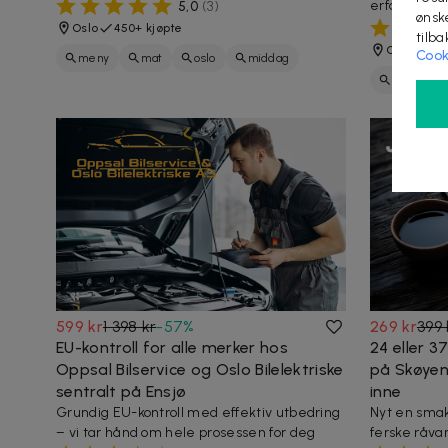
erfaring
5,0
(
3
)
ønsk
Oslo
450+ kjøpte
tilb
Oslo
300
Cook
meny
mat
oslo
middag
helse
burger
restaurant
spise
fries
oslo
599 kr
1 398 kr
-
57
%
269 kr
399 
EU-kontroll for alle merker hos
24 eller 3
Oppsal Bilservice og Oslo Bilelektriske
på Skøyen
sentralt på Ensjø
inne
Grundig EU-kontroll med effektiv utbedring
Nyt en smak
– vi tar hånd om hele prosessen for deg
ferske råvare