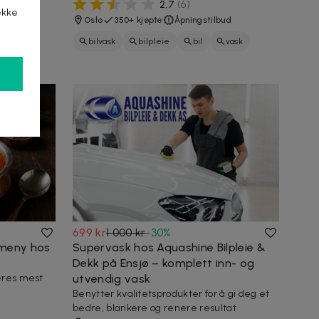
2,7
(
6
)
ekke
Oslo
350+ kjøpte
Åpningstilbud
r
bilvask
bilpleie
bil
vask
rens
rengjøring
699 kr
1 000 kr
-
30
%
 meny hos
Supervask hos Aquashine Bilpleie &
Dekk på Ensjø – komplett inn- og
eres mest
utvendig vask
Benytter kvalitetsprodukter for å gi deg et
bedre, blankere og renere resultat