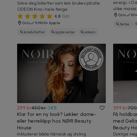
energi, i O
Sikre deg billetter som kan brukes på alle
ulike massa
ODEON Kino i hele Norge
Oslo
80+
4,8
(
56
)
Oslo
93900+ kjøpte
helse
kinobilletter
opplevelse
odeon
lymfemas
popcorn
drikke
film
billetter
kino
299 kr
450 kr
-
34
%
399 kr
700
Klar for en ny look? Lekker dame-
Få holdbar
eller herreklipp hos NØIR Beauty
med Gellak
House
Beauty H
Inkluderer både hårvask og styling
Dyktige neg