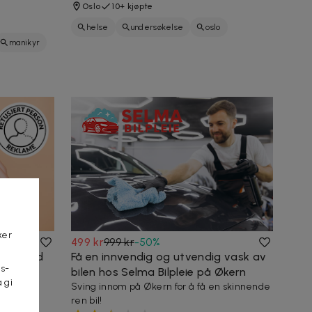
Oslo
10+ kjøpte
helse
undersøkelse
oslo
manikyr
tenner
rens
tannlege
ker
499 kr
999 kr
-
50
%
n hos Hud
Få en innvendig og utvendig vask av
s-
bilen hos Selma Bilpleie på Økern
 gi
- Fine og
Sving innom på Økern for å få en skinnende
n
ren bil!