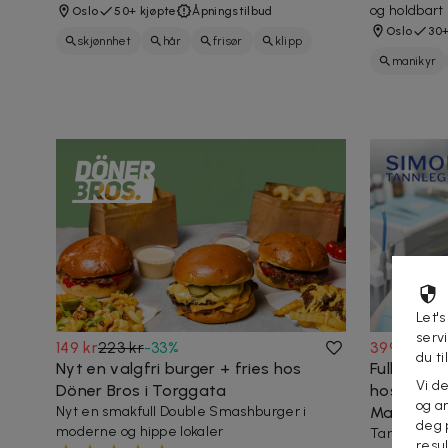
og holdbart
Oslo
50+ kjøpte
Åpningstilbud
Oslo
30+
skjønnhet
hår
frisør
klipp
manikyr
Let's
serv
149 kr
223 kr
-
33
%
399 kr
1 79
du ti
Nyt en valgfri burger + fries hos
Full under
Vi d
Döner Bros i Torggata
hos Simon
og an
Nyt en smakfull Double Smashburger i
Majorstu
deg 
moderne og hippe lokaler
Tannleger 
resu