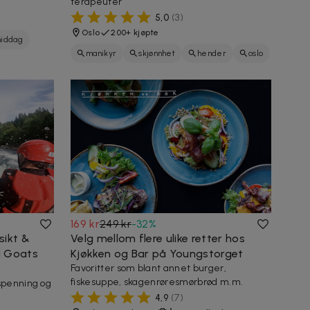
terapeuter
5,0
(
3
)
Oslo
200+ kjøpte
iddag
manikyr
skjønnhet
hender
oslo
spansk
spa
negler
169 kr
249 kr
-
32
%
sikt &
Velg mellom flere ulike retter hos
d Goats
Kjøkken og Bar på Youngstorget
Favoritter som blant annet burger,
fiskesuppe, skagenrøresmørbrød m.m.
spenning og
4,9
(
7
)