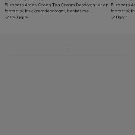
Elizabeth Arden Green Tea Cream Deodorant er en
Elizabeth 
fantastisk frisk kremdeodorant, beriket me...
fantastisk f
40+ kjøpte
1 kjøpt