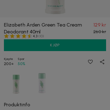
Elizabeth Arden Green Tea Cream
129 kr
Deodorant 40ml
260 kr
4,3
(
10
)
KJØP
Kjøpte
Spar
200+
50%
Produktinfo