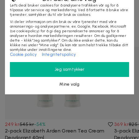
Let's deal bruker cookies for å analysere trafikken vår og for å
tilpasse vår service og markedsføring. Ved å fortsette å bruke våre
KJØP
tjenester, samtykker du til vår bruk av cookies.
Vi deler informasjon om din bruk av våre tjenester med våre
annonserings- og analysepartnere, ex. Google, Facebook, Microsoft
(se cookiepolicy) for å gi deg personaliserte annonser og for å
Lignende deals
analysere hvordan markedsføringen resulterer. Om du godkjenner
dette - klikk "Jeg samtykker". Om du ikke ønsker dette, kan du
klikke nei under "Mine valg". Du kan når som helst trekke tilbake ditt
samtykke under innstillingene dine.
Cookie policy
Integritetspolicy
Jeg samtykker
Mine valg
249 kr
545 kr
-
54
%
369 kr
825 
2-pack Elizabeth Arden Green Tea Cream
3-pack El
Deodorant 40ml
Deodoran