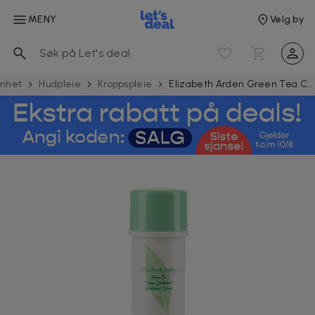
MENY
Velg by
nnhet
Hudpleie
Kroppspleie
Elizabeth Arden Green Tea Cream Deodorant 40ml