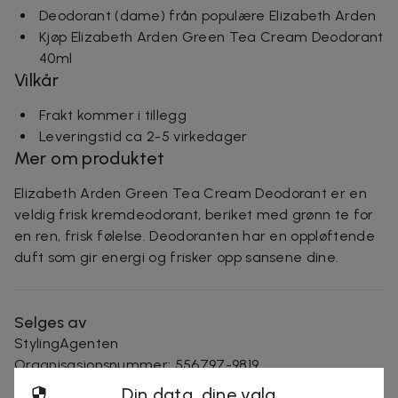
Deodorant (dame) från populære Elizabeth Arden
Kjøp Elizabeth Arden Green Tea Cream Deodorant
40ml
Vilkår
Frakt kommer i tillegg
Leveringstid ca 2-5 virkedager
Mer om produktet
Elizabeth Arden Green Tea Cream Deodorant er en
veldig frisk kremdeodorant, beriket med grønn te for
en ren, frisk følelse. Deodoranten har en oppløftende
duft som gir energi og frisker opp sansene dine.
Selges av
StylingAgenten
Organisasjonsnummer
:
556797-9819
Din data, dine valg