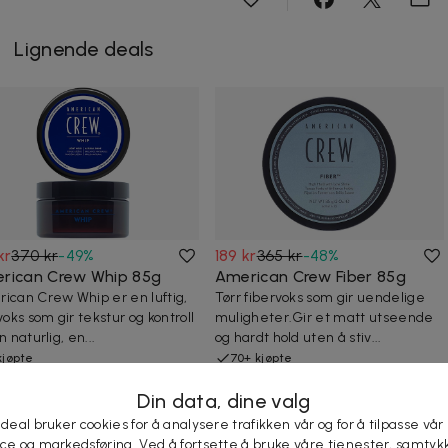
Lignende deals
kr
370 kr
-
49
%
189 kr
365 kr
-
48
%
rican Crew Whip 85g
American Crew Fiber 85g
ican Crew Whip er en luftig,
Tørr fibervoks som gir uendelige
voks som gir tekstur og kontroll
muligheter.Gir et matt utseende
n naturlig, en...
og hardt hold uten å stiv...
kjøpte
70+ kjøpte
Din data, dine valg
 deal bruker cookies for å analysere trafikken vår og for å tilpasse vår
rvoks med middels/høy hold og lav glans som lar deg
ice og markedsføring. Ved å fortsette å bruke våre tjenester, samtyk