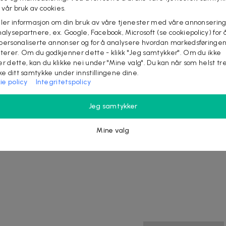
l vår bruk av cookies.
ish og gjør håret og hodebunnen mykt og glatt. Egnet for
eler informasjon om din bruk av våre tjenester med våre annonsering
kortere til middels hår.
alysepartnere, ex. Google, Facebook, Microsoft (se cookiepolicy) for å
personaliserte annonser og for å analysere hvordan markedsføringe
lterer. Om du godkjenner dette - klikk "Jeg samtykker". Om du ikke
er dette, kan du klikke nei under "Mine valg". Du kan når som helst tr
ake ditt samtykke under innstillingene dine.
n Crew
ie policy
Integritetspolicy
 85g
Jeg samtykker
Mine valg