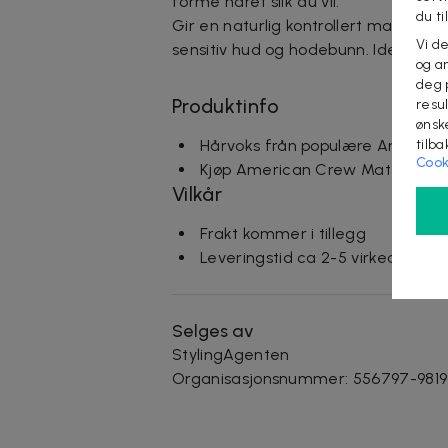
forme håret slik du vil.
du ti
Gir en naturlig kontrollert matt fin
Vi d
sensitiv hud og hodebunn. Ideell for 
og an
deg 
Produktinfo
resu
ønsk
tilb
Hårvoks från populære America
Cook
Kjøp American Crew Matte Clay
Vilkår
Frakt kommer i tillegg
Leveringstid ca 2-5 virkedager
Selges av
StylingAgenten
Organisasjonsnummer
:
556797-9819