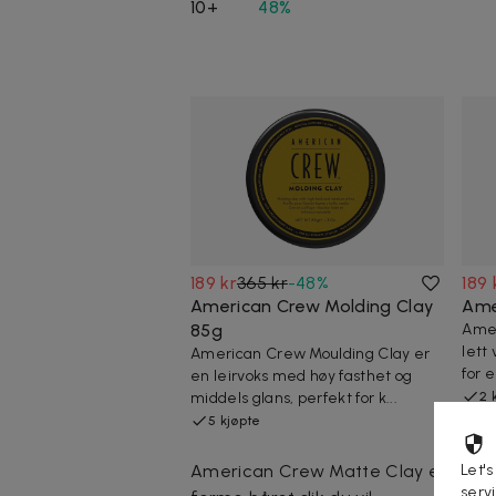
10+
48%
189 kr
365 kr
-
48
%
189 
American Crew Molding Clay
Ame
85g
Amer
lett 
American Crew Moulding Clay er
for e
en leirvoks med høy fasthet og
middels glans, perfekt for k...
2 
5 kjøpte
Let's
American Crew Matte Clay er en hå
serv