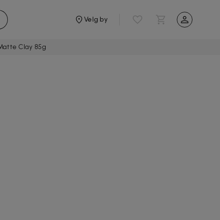
Velg by
atte Clay 85g