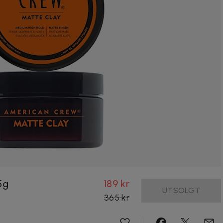
5g
189 kr
UTSOLGT
365 kr