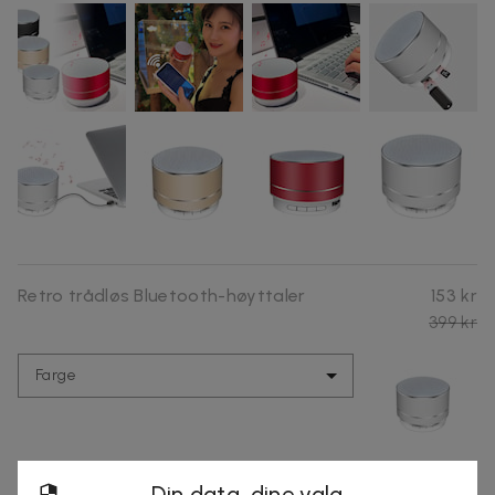
Retro trådløs Bluetooth-høyttaler
153 kr
399 kr
Farge
Din data, dine valg