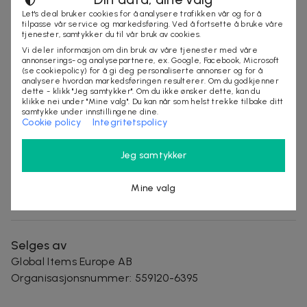
DEAL SNART TILBAKE
Let's deal bruker cookies for å analysere trafikken vår og for å
tilpasse vår service og markedsføring. Ved å fortsette å bruke våre
tjenester, samtykker du til vår bruk av cookies.
Vi deler informasjon om din bruk av våre tjenester med våre
Produktinfo
annonserings- og analysepartnere, ex. Google, Facebook, Microsoft
(se cookiepolicy) for å gi deg personaliserte annonser og for å
analysere hvordan markedsføringen resulterer. Om du godkjenner
- Bluetooth V4.2-versjon
dette - klikk "Jeg samtykker". Om du ikke ønsker dette, kan du
- Bygget med et innebygd 350mAh batteri
klikke nei under "Mine valg". Du kan når som helst trekke tilbake ditt
samtykke under innstillingene dine.
- Arbeidstid på 2-3H og en ladetid på 2H
Cookie policy
Integritetspolicy
- Støtter TF-kort og USB-pinne
- AUX-kabelen er valgfri.
Jeg samtykker
Vilkår
Mine valg
Leveringstid: 4-10 arbeidsdager
Selges av
Global Items Europe AB
Organisasjonsnummer
:
559120-6395