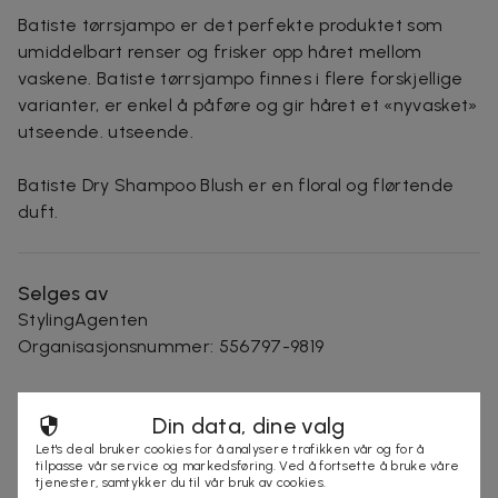
Batiste tørrsjampo er det perfekte produktet som
umiddelbart renser og frisker opp håret mellom
vaskene. Batiste tørrsjampo finnes i flere forskjellige
varianter, er enkel å påføre og gir håret et «nyvasket»
utseende. utseende.
Batiste Dry Shampoo Blush er en floral og flørtende
duft.
Selges av
StylingAgenten
Organisasjonsnummer
:
556797-9819
Din data, dine valg
KJØP
Let's deal bruker cookies for å analysere trafikken vår og for å
tilpasse vår service og markedsføring. Ved å fortsette å bruke våre
tjenester, samtykker du til vår bruk av cookies.