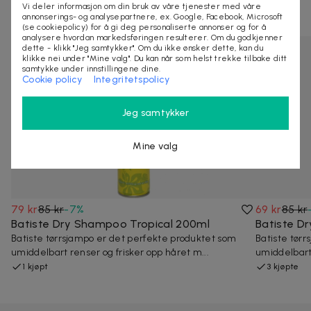
Vi deler informasjon om din bruk av våre tjenester med våre
Lignende deals
annonserings- og analysepartnere, ex. Google, Facebook, Microsoft
(se cookiepolicy) for å gi deg personaliserte annonser og for å
analysere hvordan markedsføringen resulterer. Om du godkjenner
dette - klikk "Jeg samtykker". Om du ikke ønsker dette, kan du
klikke nei under "Mine valg". Du kan når som helst trekke tilbake ditt
samtykke under innstillingene dine.
Cookie policy
Integritetspolicy
Jeg samtykker
Mine valg
79 kr
85 kr
-
7
%
69 kr
85 kr
Batiste Dry Shampoo Tropical 200ml
Batiste D
Batiste tørrsjampo er det perfekte produktet som
Batiste tør
umiddelbart renser og frisker opp håret m...
umiddelbart 
1 kjøpt
3 kjøpte