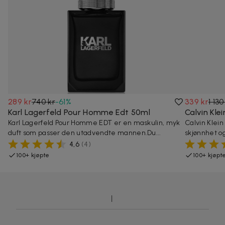
289 kr
740 kr
-
61
%
339 kr
1 130
Karl Lagerfeld Pour Homme Edt 50ml
Calvin Kle
Karl Lagerfeld Pour Homme EDT er en maskulin, myk
Calvin Klein
duft som passer den utadvendte mannen.Du...
skjønnhet og
4,6
(
4
)
100+ kjøpte
100+ kjøpt