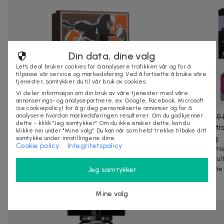
Din data, dine valg
Let's deal bruker cookies for å analysere trafikken vår og for å
tilpasse vår service og markedsføring. Ved å fortsette å bruke våre
tjenester, samtykker du til vår bruk av cookies.
Vi deler informasjon om din bruk av våre tjenester med våre
annonserings- og analysepartnere, ex. Google, Facebook, Microsoft
(se cookiepolicy) for å gi deg personaliserte annonser og for å
analysere hvordan markedsføringen resulterer. Om du godkjenner
1 269 kr
1 575 kr
-
19
%
549 kr
959 
dette - klikk "Jeg samtykker". Om du ikke ønsker dette, kan du
Giftset Hermes Terre d'Hermes Edt 100ml +
5-i-1 Multi
klikke nei under "Mine valg". Du kan når som helst trekke tilbake ditt
Shower Gel 80ml
krølltang
samtykke under innstillingene dine.
Cookie policy
Integritetspolicy
Hermes Terre d'Hermes beskrivs som en resa genom
Lag drømme
flera element och blandar gnistrande note...
smarte multi
Jeg samtykker
9 kjøpte
30+ kjøpte
Andre som så på denne dealen så også på
Mine valg