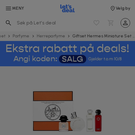
MENY
Velg by
het
Parfyme
Herreparfyme
Giftset Hermes Miniature Set 4 x 7.5ml