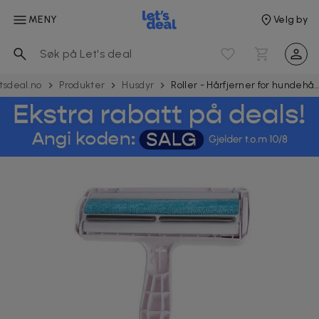
MENY
Velg by
tsdeal.no
Produkter
Husdyr
Roller - Hårfjerner for hundehår og katteh