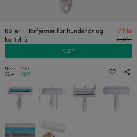
Roller - Hårfjerner for hundehår og
179 kr
kattehår
299 kr
KJØP
Kjøpte
Spar
50+
40%