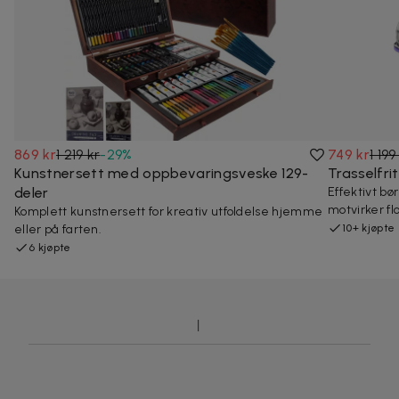
869 kr
1 219 kr
-
29
%
749 kr
1 199
Kunstnersett med oppbevaringsveske 129-
Trasselfr
deler
Effektivt b
motvirker fl
Komplett kunstnersett for kreativ utfoldelse hjemme
eller på farten.
10+ kjøpte
6 kjøpte