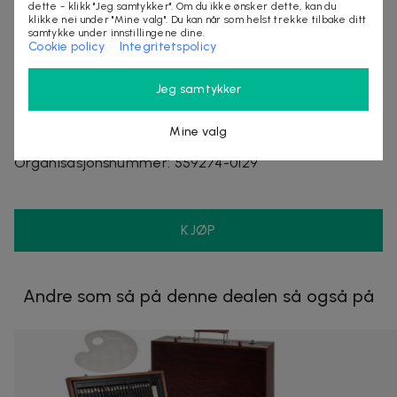
dette - klikk "Jeg samtykker". Om du ikke ønsker dette, kan du
materiale: plast
klikke nei under "Mine valg". Du kan når som helst trekke tilbake ditt
oppsamlingskammer: lukket
samtykke under innstillingene dine.
Cookie policy
Integritetspolicy
rulldimensjoner: 19,5 / 7/19 cm
Jeg samtykker
Selges av
Mine valg
MobiloTeknik
Organisasjonsnummer
:
559274-0129
KJØP
Andre som så på denne dealen så også på