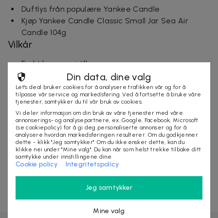
Duftlys från populære Yankee Candle
Kjøp Yankee Candle Classic Small Jar Sea Air
Candle 104g
Vilkår
Frakt kommer i tillegg
Leveringstid ca 2-5 virkedager
Din data, dine valg
Let's deal bruker cookies for å analysere trafikken vår og for å
tilpasse vår service og markedsføring. Ved å fortsette å bruke våre
tjenester, samtykker du til vår bruk av cookies.
Selges av
Vi deler informasjon om din bruk av våre tjenester med våre
annonserings- og analysepartnere, ex. Google, Facebook, Microsoft
StylingAgenten
(se cookiepolicy) for å gi deg personaliserte annonser og for å
Organisasjonsnummer
:
556797-9819
analysere hvordan markedsføringen resulterer. Om du godkjenner
dette - klikk "Jeg samtykker". Om du ikke ønsker dette, kan du
klikke nei under "Mine valg". Du kan når som helst trekke tilbake ditt
samtykke under innstillingene dine.
Cookie policy
Integritetspolicy
UTSOLGT
Jeg samtykker
Mine valg