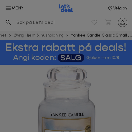
MENY
Velg by
met
Øvrig Hjem & husholdning
Yankee Candle Classic Small Jar Sea Air Candle 104g